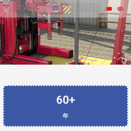
跳
至
内
容
60
+
年