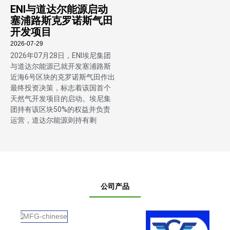
ENI与道达尔能源启动
塞浦路斯克罗诺斯气田
开发项目
2026-07-29
2026年07月28日，ENI埃尼集团
与道达尔能源已就开发塞浦路斯
近海6号区块的克罗诺斯气田作出
最终投资决策，标志着该国首个
天然气开发项目的启动。埃尼集
团持有该区块50%的权益并负责
运营，道达尔能源则持有剩
公司产品