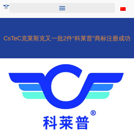
跳
至
内
容
CsTeC克莱斯克又一批2件“科莱普”商标注册成功