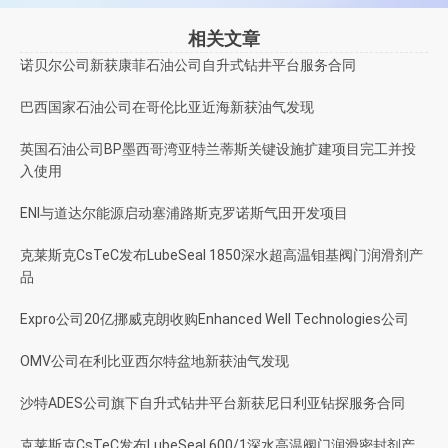
相关文章
诺贝尔公司新获康菲石油公司自升式钻井平台服务合同
巴西国家石油公司在哥伦比亚近海新获油气发现
英国石油公司BP墨西哥湾亚特兰蒂斯关键设施扩建项目完工并投
入使用
ENI与道达尔能源启动塞浦路斯克罗诺斯气田开发项目
克莱斯克CsTeC发布LubeSeal 1850深水超高温钼基阀门润滑剂产
品
Expro公司20亿挪威克朗收购Enhanced Well Technologies公司
OMV公司在利比亚西尔特盆地新获油气发现
沙特ADES公司旗下自升式钻井平台新获尼日利亚钻探服务合同
克莱斯克CsTeC发布LubeSeal 600/1深水高温阀门润滑密封剂产