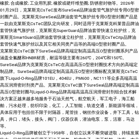
橡胶; 合成橡胶; 工业用乳胶; 橡胶或硬纤维垫圈; 防锈密封物等。2026年
01月29日，克莱斯克CsTeC发布SureSeal品牌油套管气胀护丝专用O型密
封圈产品。克莱斯克SureSeal品牌油套管气胀护丝专用O型密封圈产品是
一款由克莱斯克CsTeC团队定向研发，同时适用于克莱斯克科莱普品牌油
套管快速气胀护丝，克莱斯克SuperGuard品牌油套管快速立柱护丝，克
莱斯克SmartGuard品牌油套管快速立柱护丝，克莱斯克CsTeCitp品牌油
套管快速气胀护丝以及其它相关同类产品等的高端O型密封圈产品。
克莱斯克CsTeC旗下SureSeal品牌高端定制高温高压O型密封圈系列产品
涵盖全氟醚和HNBR材质，耐温等级主要有260℃，204℃和150℃。
SureSeal品牌为克莱斯克CsTeC在高温高压O型密封圈技术方向的高端定
制品牌。SureSeal品牌高端定制高温高压O型密封圈标配克莱斯克CsTeC
旗下Liquid-O-Ring品牌101EU，404EU，PM600，NC111等众多高端高温
高压润滑密封剂类产品。克莱斯克CsTeC旗下SureSeal品牌高端定制高温
高压O型密封圈与Liquid-O-Ring品牌高端高温高压润滑密封剂组合技术解
决方案正越来越多地服务于石油天然气，航空航天，军工电子，海工船
舶，污水处理，纺织印染，化工，人工智能，轨道交通，新能源等领域，
具体应用于包括但不限于封隔器，尾管挂，钢丝作业设备，井下工具，钻
具，井口，堵头，接头，阀门，仪器仪表，潜油电泵，泵，活塞，马达
等。
Liquid-O-Ring品牌被创立于1958年，自创立以来不断突破进取，持续发展