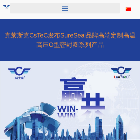
跳
至
内
容
克莱斯克CsTeC发布SureSeal品牌高端定制高温
高压O型密封圈系列产品