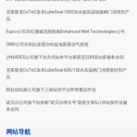
克莱斯克CsTeC发布LubeSeal 1850深水超高温钼基阀门润滑剂产
品
Expro公司20亿挪威克朗收购Enhanced Well Technologies公司
OMV公司在利比亚西尔特盆地新获油气发现
沙特ADES公司旗下自升式钻井平台新获尼日利亚钻探服务合同
克莱斯克CsTeC发布LubeSeal 600/1深水高温阀门润滑密封剂产
品
阿拉伯钻探公司旗下三座钻井平台即将重启作业
诺贝尔公司旗下钻井船“诺贝尔维京号”新获文莱6口井钻探作业服
务合同
网站导航