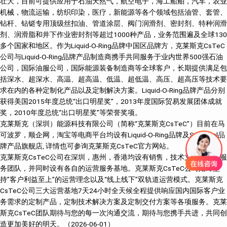
壮大，目前可提供应用于石油天然气，航空电子，海工船舶，汽车，农业
机械，物流运输，纺织印染，医疗，新能源等各个领域包括油管、套管、
钻杆、钻铤专用顶级丝扣油、管道涂层、阀门润滑剂、密封剂、特种润滑
剂、润滑脂和井下作业密封剂等超过1000种产品，业务范围遍及全球130
多个国家和地区。作为Liquid-O-Ring品牌中国区品牌方，克莱斯克CsTeC
公司与Liquid-O-Ring品牌产品制造商携手共同服务于业内世界500强石油
公司，国际油服公司，国际能源装备制造商等全球客户，长期提供满足包
括深水、超深水、高温、超高温、低温、超低温、高压、超高压等技术要
求在内的各种定制化产品以及定制解决方案。Liquid-O-Ring品牌产品分别
获得美国2015年度总统“出口明星奖”，2013年度国际贸易发展团体成就
奖，2010年度总统“出口明星奖”等荣誉奖项。
克莱斯克（深圳）能源科技有限公司（简称“克莱斯克CsTeC”）目前在马
可波罗，顺企网，淘宝等电商平台均设有Liquid-O-Ring品牌及SureSeal品
牌产品旗舰店, 详情也可参询克莱斯克CsTeC官方网站。
克莱斯克CsTeC公司在深圳，惠州，香港均设有销售，技术支持及售后服
务团队，并同时设有各自的运营服务基地。克莱斯克CsTeC公司始终坚
持”客户利益至上”的运营理念以及“线上线下”双轨道运营模式。克莱斯克
CsTeC公司三大运营基地7天24小时全天候全程提供响应国内国际客户业
务需求的定制产品，定制技术解决方案及定制交付方案等各项服务。克莱
斯克CsTeC团队期待与您的每一次沟通交流，期待与您携手共进，共同创
造更加美好的明天。（2026-06-01）