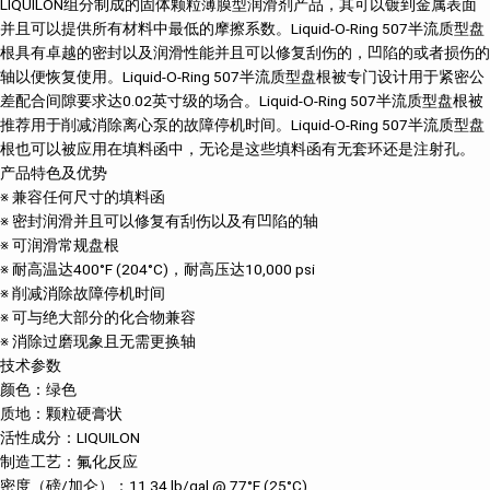
LIQUILON组分制成的固体颗粒薄膜型润滑剂产品，其可以镀到金属表面
并且可以提供所有材料中最低的摩擦系数。Liquid-O-Ring 507半流质型盘
根具有卓越的密封以及润滑性能并且可以修复刮伤的，凹陷的或者损伤的
轴以便恢复使用。Liquid-O-Ring 507半流质型盘根被专门设计用于紧密公
差配合间隙要求达0.02英寸级的场合。Liquid-O-Ring 507半流质型盘根被
推荐用于削减消除离心泵的故障停机时间。Liquid-O-Ring 507半流质型盘
根也可以被应用在填料函中，无论是这些填料函有无套环还是注射孔。
产品特色及优势
※ 兼容任何尺寸的填料函
※ 密封润滑并且可以修复有刮伤以及有凹陷的轴
※ 可润滑常规盘根
※ 耐高温达400°F (204°C)，耐高压达10,000 psi
※ 削减消除故障停机时间
※ 可与绝大部分的化合物兼容
※ 消除过磨现象且无需更换轴
技术参数
颜色：绿色
质地：颗粒硬膏状
活性成分：LIQUILON
制造工艺：氟化反应
密度（磅/加仑）：11.34 lb/gal @ 77°F (25°C)