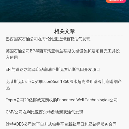
相关文章
巴西国家石油公司在哥伦比亚近海新获油气发现
英国石油公司BP墨西哥湾亚特兰蒂斯关键设施扩建项目完工并投
入使用
ENI与道达尔能源启动塞浦路斯克罗诺斯气田开发项目
克莱斯克CsTeC发布LubeSeal 1850深水超高温钼基阀门润滑剂产
品
Expro公司20亿挪威克朗收购Enhanced Well Technologies公司
OMV公司在利比亚西尔特盆地新获油气发现
沙特ADES公司旗下自升式钻井平台新获尼日利亚钻探服务合同