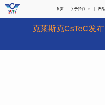
跳
至
首页
关于我们
产
内
容
克莱斯克CsTeC发布L