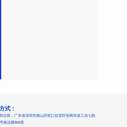
方式：
圳总部：广东省深圳市南山区蛇口自贸区招商街道工业七路
9号南达楼806室