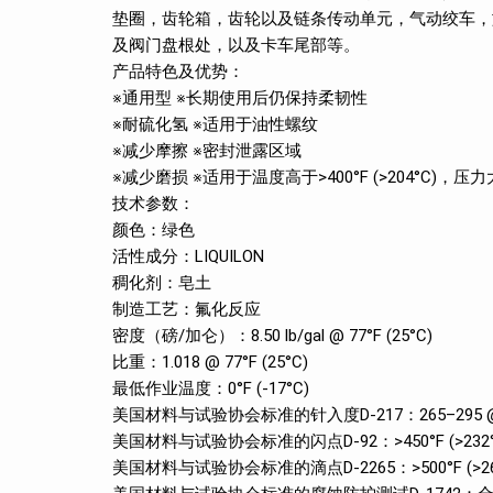
垫圈，齿轮箱，齿轮以及链条传动单元，气动绞车，
及阀门盘根处，以及卡车尾部等。
产品特色及优势：
※通用型 ※长期使用后仍保持柔韧性
※耐硫化氢 ※适用于油性螺纹
※减少摩擦 ※密封泄露区域
※减少磨损 ※适用于温度高于>400°F (>204°C)，压力大
技术参数：
颜色：绿色
活性成分：LIQUILON
稠化剂：皂土
制造工艺：氟化反应
密度（磅/加仑）：8.50 lb/gal @ 77°F (25°C)
比重：1.018 @ 77°F (25°C)
最低作业温度：0°F (-17°C)
美国材料与试验协会标准的针入度D-217：265–295 @ 77
美国材料与试验协会标准的闪点D-92：>450°F (>232°
美国材料与试验协会标准的滴点D-2265：>500°F (>26