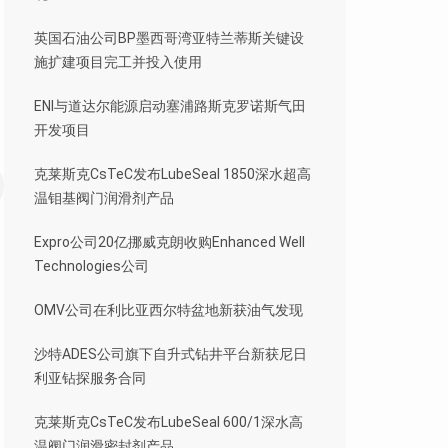
英国石油公司BP墨西哥湾亚特兰蒂斯关键设
施扩建项目完工并投入使用
ENI与道达尔能源启动塞浦路斯克罗诺斯气田
开发项目
克莱斯克CsTeC发布LubeSeal 1850深水超高
温钼基阀门润滑剂产品
Expro公司20亿挪威克朗收购Enhanced Well
Technologies公司
OMV公司在利比亚西尔特盆地新获油气发现
沙特ADES公司旗下自升式钻井平台新获尼日
利亚钻探服务合同
克莱斯克CsTeC发布LubeSeal 600/1深水高
温阀门润滑密封剂产品