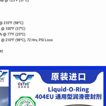
25°F (51°C)
0°F (98°C)
0°F (37°C)
77°F (25°C)
(98°C), 72 Hrs, PSI Loss
小时