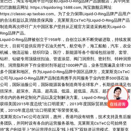
里巴巴，淘宝等电商平台均设有Liquid-O-Ring品牌产品旗舰店，其中阿里
巴巴旗舰店网址: https://liquidoring.1688.com, 淘宝旗舰店网址:
https://classic-ap.taobao.com。为了全力保障Liquid-O-Ring品牌产品用户
的合法权益以及消除质保风险，克莱斯克CsTeC与Liquid-O-Ring品牌产品
制造商再次呼吁广大中国区客户坚持从正规官方渠道采购相关Liquid-O-
Ring品牌产品。
Liquid-O-Ring品牌被创立于1958年，自创立以来不断突破进取，持续发展
壮大，目前可提供应用于石油天然气，航空电子，海工船舶，汽车，农业
机械，物流运输，纺织印染，医疗，新能源等各个领域包括油管、套管、
钻杆、钻铤专用顶级丝扣油、管道涂层、阀门润滑剂、密封剂、特种润滑
剂、润滑脂和井下作业密封剂等超过1000种产品，业务范围遍及全球130
多个国家和地区。作为Liquid-O-Ring品牌中国区品牌方，克莱斯克CsTeC
公司与Liquid-O-Ring品牌产品制造商携手共同服务于业内世界500强石油
公司，国际油服公司，国际能源装备制造商等全球客户，长期提供满足包
括深水、超深水、高温、超高温、低温、超低温、高压、超高压等技术要
求在内的各种定制化产品以及定制解决方案。Liquid-O-Ring品牌产品分别
获得美国2015年度总统“出口明星奖”，2013年度国际贸易发展团体成就
奖，2010年度总统“出口明星奖”等荣誉奖项。
克莱斯克CsTeC公司在深圳，惠州，香港均设有销售，技术支持及售后服
务团队，并同时设有各自的运营服务基地。克莱斯克CsTeC公司始终坚
持”客户利益至上”的运营理念以及“线上线下”双轨道运营模式。克莱斯克