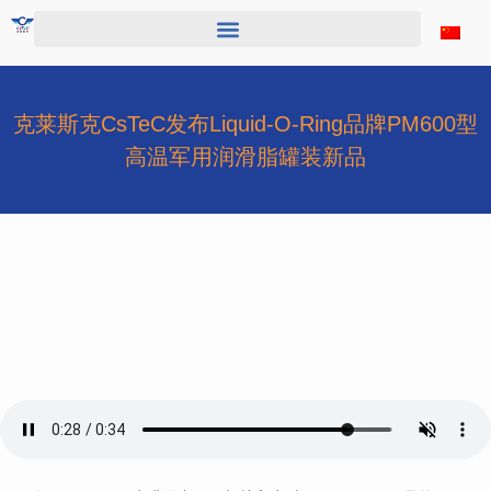
跳
至
内
容
克莱斯克CsTeC发布Liquid-O-Ring品牌PM600型
高温军用润滑脂罐装新品