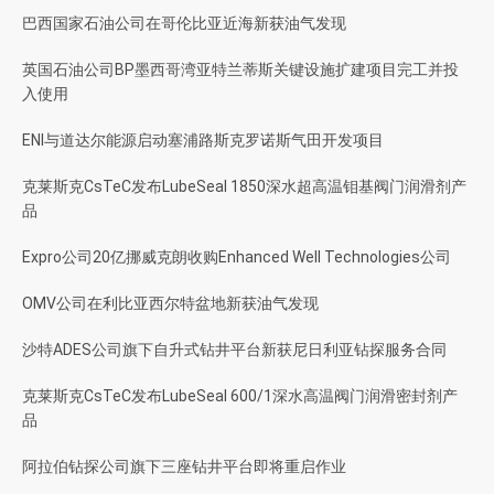
巴西国家石油公司在哥伦比亚近海新获油气发现
英国石油公司BP墨西哥湾亚特兰蒂斯关键设施扩建项目完工并投
入使用
ENI与道达尔能源启动塞浦路斯克罗诺斯气田开发项目
克莱斯克CsTeC发布LubeSeal 1850深水超高温钼基阀门润滑剂产
品
Expro公司20亿挪威克朗收购Enhanced Well Technologies公司
OMV公司在利比亚西尔特盆地新获油气发现
沙特ADES公司旗下自升式钻井平台新获尼日利亚钻探服务合同
克莱斯克CsTeC发布LubeSeal 600/1深水高温阀门润滑密封剂产
品
阿拉伯钻探公司旗下三座钻井平台即将重启作业