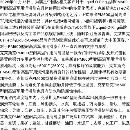
2026年01月16日，为满足中国区相关客户对于Liquid-O-Ring品牌PM600
型耐高温军用润滑脂在具体使用过程中的多元化需求，克莱斯克CsTeC公
司经过相关市场调研以及各项测试优化之后，正式推出PM600型耐高温
军用润滑脂的罐装新品，具体包括4盎司罐装，5盎司罐装和7盎司罐装。
目前上述3种罐装新品均已在克莱斯克CsTeC公司旗下Liquid-O-Ring品牌
阿里巴巴以及淘宝等产品旗舰店同时上线，随时欢迎洽谈咨询。克莱斯克
CsTeC与Liquid-O-Ring品牌产品制造商借此机会再次感谢广大中国区客户
对于PM600型耐高温军用润滑脂产品一直以来的支持与厚爱。
克莱斯克PM600型耐高温军用润滑脂是一款专门用于轴承以及开式齿轮
装置的强力多用途型油脂类产品。克莱斯克PM600型耐高温军用润滑脂
质地粘稠，熔点高达+500°F (260°C)，具有极好的吸震能力。克莱斯克
PM600型耐高温军用润滑脂具有良好的粘附性能，从而使得其有效期更
加持久。克莱斯克PM600型耐高温军用润滑脂在使用过程中会形成一层
润滑油膜，从而避免了金属面接触并降低了作业温度。克莱斯克PM600
型耐高温军用润滑脂也具有防水和防腐蚀性能。
在允许的温度范围内，克莱斯克PM600型耐高温军用润滑脂一般被用于
润滑车轮轴承，底盘，球形接头，水泵，联接器，万向接头，滑块，带座
轴承，导轨，凸轮，绞车，以及其它任何需要极压型润滑剂的设备上。克
莱斯克PM600型耐高温军用润滑脂被广泛应用在汽车，海洋船舶，飞行
器，空调，采矿，建筑，甘蔗磨坊，油田，水泥厂，农场，化工厂，以及
食品厂等行业和领域。