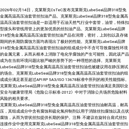
2026年02月14日，克莱斯克CsTeC发布克莱斯克LubeSeal品牌318型免
金属高温高压油套管丝扣油产品。克莱斯克LubeSeal品牌318型免金属高
温高压油套管丝扣油是一款适用于石油天然气行业中套管，油管，特殊扣
型接头和管线用管上的更加优质的丝扣油产品。克莱斯克LubeSeal品牌
318型免金属高温高压油套管丝扣油产品在润滑，密封，上卸扣以及存储
期间的长期防腐蚀方面均表现出了极好的性能。克莱斯克LubeSeal品牌
318型免金属高温高压油套管丝扣油的组成成分中不含可导致腐蚀性环境
的金属元素，从而从根本上消除了电化学腐蚀的产生可能性，因此该产品
成为在当前环境问题比较严峻的形势下的一种理想的选择。克莱斯克
LubeSeal品牌318型免金属高温高压油套管丝扣油也被建议用在静压测试
的场合。克莱斯克LubeSeal品牌318型免金属高温高压油套管丝扣油的组
成成分满足甚至超过API RP 5A3/ISO 13678标准中所列的相关性能指标。
克莱斯克LubeSeal品牌318型免金属高温高压油套管丝扣油满足美国职业
安全与健康管理局《危险公示标准-2012》中对于消除公共场所危险材料
风险的相关要求。
克莱斯克LubeSeal品牌318型免金属高温高压油套管丝扣油耐高温，耐高
压，其组成成分中含有腐蚀和硫化氢抑制剂以用于消除丝扣腐蚀以及点状
腐蚀，从而为管状丝扣提供长期的保护。注释: 不建议在旋转台肩式丝扣
连接作业中使用克莱斯克LubeSeal品牌318型免金属高温高压油套管丝扣