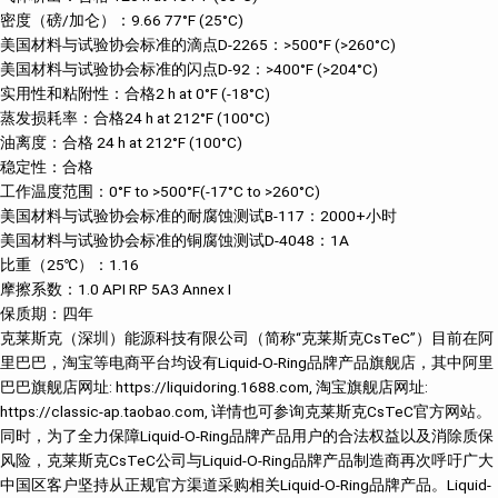
密度（磅/加仑）：9.66 77°F (25°C)
美国材料与试验协会标准的滴点D-2265：>500°F (>260°C)
美国材料与试验协会标准的闪点D-92：>400°F (>204°C)
实用性和粘附性：合格2 h at 0°F (-18°C)
蒸发损耗率：合格24 h at 212°F (100°C)
油离度：合格 24 h at 212°F (100°C)
稳定性：合格
工作温度范围：0°F to >500°F(-17°C to >260°C)
美国材料与试验协会标准的耐腐蚀测试B-117：2000+小时
美国材料与试验协会标准的铜腐蚀测试D-4048：1A
比重（25℃）：1.16
摩擦系数：1.0 API RP 5A3 Annex I
保质期：四年
克莱斯克（深圳）能源科技有限公司（简称“克莱斯克CsTeC”）目前在阿
里巴巴，淘宝等电商平台均设有Liquid-O-Ring品牌产品旗舰店，其中阿里
巴巴旗舰店网址: https://liquidoring.1688.com, 淘宝旗舰店网址:
https://classic-ap.taobao.com, 详情也可参询克莱斯克CsTeC官方网站。
同时，为了全力保障Liquid-O-Ring品牌产品用户的合法权益以及消除质保
风险，克莱斯克CsTeC公司与Liquid-O-Ring品牌产品制造商再次呼吁广大
中国区客户坚持从正规官方渠道采购相关Liquid-O-Ring品牌产品。Liquid-