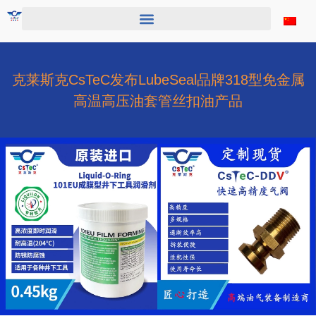
跳
至
内
容
克莱斯克CsTeC发布LubeSeal品牌318型免金属
高温高压油套管丝扣油产品