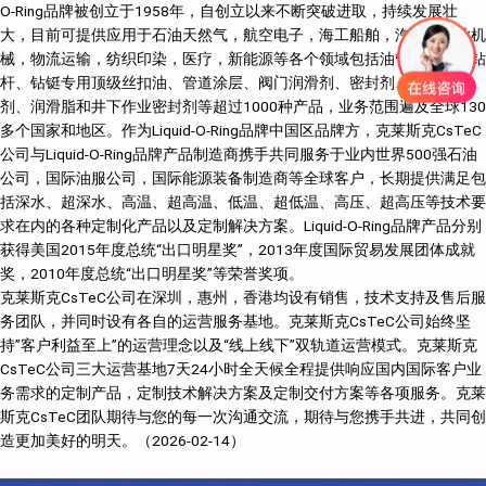
O-Ring品牌被创立于1958年，自创立以来不断突破进取，持续发展壮
大，目前可提供应用于石油天然气，航空电子，海工船舶，汽车，农业机
械，物流运输，纺织印染，医疗，新能源等各个领域包括油管、套管、钻
杆、钻铤专用顶级丝扣油、管道涂层、阀门润滑剂、密封剂、特种润滑
剂、润滑脂和井下作业密封剂等超过1000种产品，业务范围遍及全球130
多个国家和地区。作为Liquid-O-Ring品牌中国区品牌方，克莱斯克CsTeC
公司与Liquid-O-Ring品牌产品制造商携手共同服务于业内世界500强石油
公司，国际油服公司，国际能源装备制造商等全球客户，长期提供满足包
括深水、超深水、高温、超高温、低温、超低温、高压、超高压等技术要
求在内的各种定制化产品以及定制解决方案。Liquid-O-Ring品牌产品分别
获得美国2015年度总统“出口明星奖”，2013年度国际贸易发展团体成就
奖，2010年度总统“出口明星奖”等荣誉奖项。
克莱斯克CsTeC公司在深圳，惠州，香港均设有销售，技术支持及售后服
务团队，并同时设有各自的运营服务基地。克莱斯克CsTeC公司始终坚
持”客户利益至上”的运营理念以及“线上线下”双轨道运营模式。克莱斯克
CsTeC公司三大运营基地7天24小时全天候全程提供响应国内国际客户业
务需求的定制产品，定制技术解决方案及定制交付方案等各项服务。克莱
斯克CsTeC团队期待与您的每一次沟通交流，期待与您携手共进，共同创
造更加美好的明天。（2026-02-14）