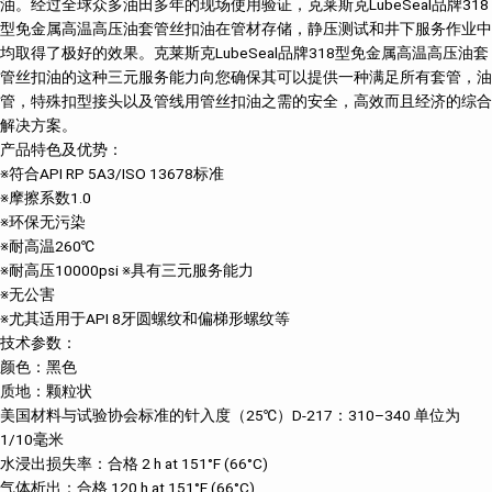
油。经过全球众多油田多年的现场使用验证，克莱斯克LubeSeal品牌318
型免金属高温高压油套管丝扣油在管材存储，静压测试和井下服务作业中
均取得了极好的效果。克莱斯克LubeSeal品牌318型免金属高温高压油套
管丝扣油的这种三元服务能力向您确保其可以提供一种满足所有套管，油
管，特殊扣型接头以及管线用管丝扣油之需的安全，高效而且经济的综合
解决方案。
产品特色及优势：
※符合API RP 5A3/ISO 13678标准
※摩擦系数1.0
※环保无污染
※耐高温260℃
※耐高压10000psi ※具有三元服务能力
※无公害
※尤其适用于API 8牙圆螺纹和偏梯形螺纹等
技术参数：
颜色：黑色
质地：颗粒状
美国材料与试验协会标准的针入度（25℃）D-217：310–340 单位为
1/10毫米
水浸出损失率：合格 2 h at 151°F (66°C)
气体析出：合格 120 h at 151°F (66°C)