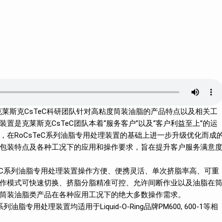
克莱斯克CsTeC科研团队针对高粘度筒装油脂的产品特点以及相关工
是克莱斯克CsTeC团队本着“服务客户”以及“客户利益至上”的运
在RoCsTeC系列油脂专用处理装置的基础上进一步升级优化而成
包装特点及各种工况下的应用和操作要求，旨在提升客户服务满意
sTeC系列油脂专用处理装置操作方便、便携灵活、单次挤脂率高、可重
作模式可快速切换、挤脂分脂精准可控、允许间断作业以及油脂在
筒装油脂类产品在各种应用工况下的绝大多数操作需求‌。
脂专用处理装置均适用于Liquid-O-Ring品牌PM600, 600-1等相