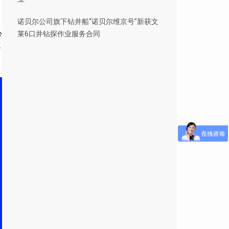
诺贝尔公司旗下钻井船“诺贝尔维京号”新获文
心
莱6口井钻探作业服务合同
克