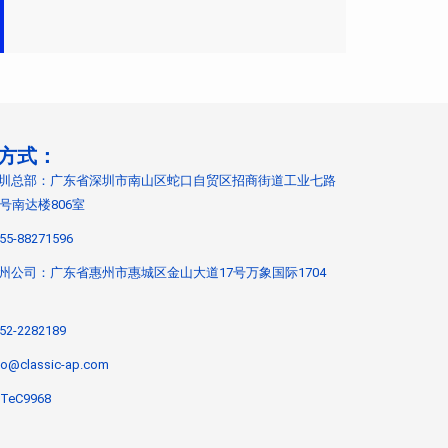
方式：
圳总部：广东省深圳市南山区蛇口自贸区招商街道工业七路
9号南达楼806室
55-88271596
州公司：广东省惠州市惠城区金山大道17号万象国际1704
52-2282189
fo@classic-ap.com
TeC9968