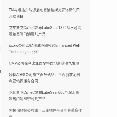
ENI与道达尔能源启动塞浦路斯克罗诺斯气田
开发项目
克莱斯克CsTeC发布LubeSeal 1850深水超高
温钼基阀门润滑剂产品
Expro公司20亿挪威克朗收购Enhanced Well
Technologies公司
OMV公司在利比亚西尔特盆地新获油气发现
的
沙特ADES公司旗下自升式钻井平台新获尼日
度
利亚钻探服务合同
克莱斯克CsTeC发布LubeSeal 600/1深水高
筒
温阀门润滑密封剂产品
阿拉伯钻探公司旗下三座钻井平台即将重启作
业