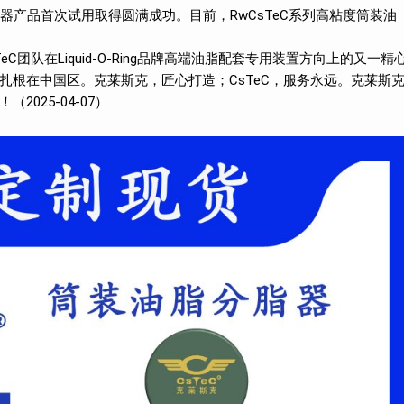
脂分脂器产品首次试用取得圆满成功。目前，RwCsTeC系列高粘度筒装油
C团队在Liquid-O-Ring品牌高端油脂配套专用装置方向上的又一精
，扎根在中国区。克莱斯克，匠心打造；CsTeC，服务永远。克莱斯
025-04-07）