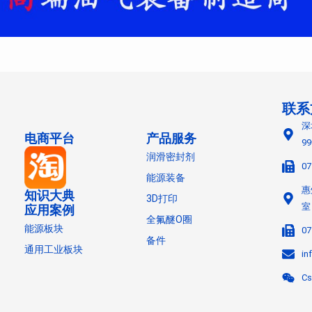
联系
深
电商平台
产品服务
9
润滑密封剂
07
能源装备
惠
知识大典
3D打印
室
应用案例
全氟醚O圈
能源板块
07
备件
通用工业板块
in
Cs