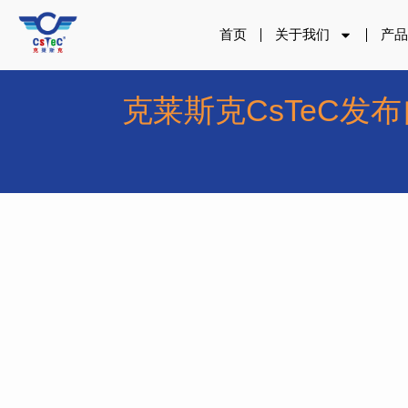
跳
至
首页
关于我们
产
内
容
克莱斯克CsTeC发