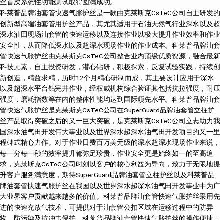
丝首次系统性功能测试取得圆满成功。
科莱普品牌油套管快速气胀护丝是一款由克莱斯克CsTeC公司自主研发的
创新型高端油套管用护丝产品，其尤其适用于石油天然气行业深水以及超
深水油田现场油套管的快速运移以及连接作业以极大提升作业效率和作业
安全性，从而降低深水以及超深水现场作业的作业成本。科莱普品牌油套
管快速气胀护丝由克莱斯克CsTeC公司整合业内顶级优质资源，融合最新
科技元素，自主投资研发，潜心钻研，积极探索，反复试验实践，持续创
新创造，精益求精，历时12个月精心研制而成，其主要设计应用于深水
以及超深水平台钻完井作业，经权威机构综合验证其包括抗拉强度，耐压
强度，磨耗指数等在内的整体性能均达到国际领先水平。科莱普品牌油套
管快速气胀护丝是克莱斯克CsTeC公司在SuperGuard品牌油套管立柱护
丝产品取得突破之后的又一巨大突破，是克莱斯克CsTeC公司立志助力我
国深水油气田开发伟大事业以及世界深水超深水油气田开发项目的又一里
程碑式精心力作。对于作业日费百万美元级的深水超深水现场作业来说，
每一分每一秒的效率提升都弥足珍贵，作业安全更是始终如一的至高追
求，克莱斯克CsTeC公司时刻以客户的核心利益为导向，致力于无限地提
升客户服务满意度，期待SuperGuard品牌油套管立柱护丝以及科莱普品
牌油套管快速气胀护丝在我国以及世界深水超深水油气田开发事业中为广
大业界客户贡献越来越多的价值。科莱普品牌油套管快速气胀护丝采用先
进的快速充放气技术，可提供对于油套管公扣区域在运移过程中的防异
物、防污染及抗冲击保护。科莱普品牌油套管快速气胀护丝的操作便捷，