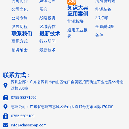
公司简介
媒体之声
润滑密封剂
知识大典
公司文化
展会
能源装备
应用案例
公司专利
战略投资
3D打印
能源板块
发展历程
区域合作
全氟醚O圈
通用工业板
联系我们
最新技术
备件
块
联系方式
行业新闻
招贤纳士
最新技术
联系方式：
深圳总部：广东省深圳市南山区蛇口自贸区招商街道工业七路99号南
达楼806室
0755-88271596
惠州公司：广东省惠州市惠城区金山大道17号万象国际1704室
0752-2282189
info@classic-ap.com