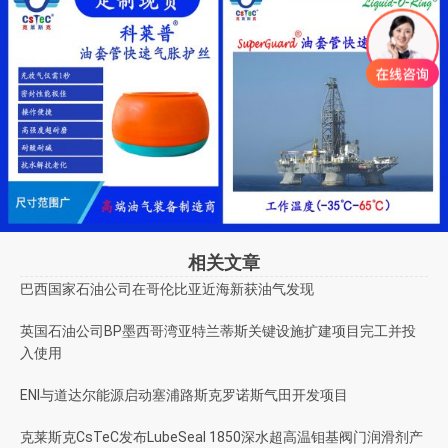
相关文章
巴西国家石油公司在哥伦比亚近海新获油气发现
英国石油公司BP墨西哥湾亚特兰蒂斯关键设施扩建项目完工并投
入使用
ENI与道达尔能源启动塞浦路斯克罗诺斯气田开发项目
克莱斯克CsTeC发布LubeSeal 1850深水超高温钼基阀门润滑剂产