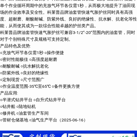
单个作业循环周期中的充放气环节各仅需1秒，从而极大地提升了油田现
场的作业效率及安全性。科莱普品牌油套管快速气胀护丝同时具有高强
度、超耐磨、耐酸耐碱、防紫外线、良好的绝缘性、抗水解、抗老化等性
能，从而使其成为一款综合性能卓越的护丝类产品。
科莱普品牌油套管快速气胀护丝可兼容3-1/2’’-20’’范围内的油套管，同时
对于个别特殊尺寸及规格可支持定制。
产品特色及优势:
○充放气环节各仅需1秒 ○操作便捷
○密封性能极佳 ○高强度超耐磨
○耐酸耐碱 ○抗水解抗老化
○防紫外线 ○良好的绝缘性
○定制现货 ○尺寸范围广
○作业温度范围-35℃至65℃ ○备件更换方便
产品应用:
○半潜式钻井平台 ○自升式钻井平台
○钻井船 ○陆地钻机
○修井机 ○油套管生产车间
○管材仓储基地 ○油气生产平台（2025-06-16）