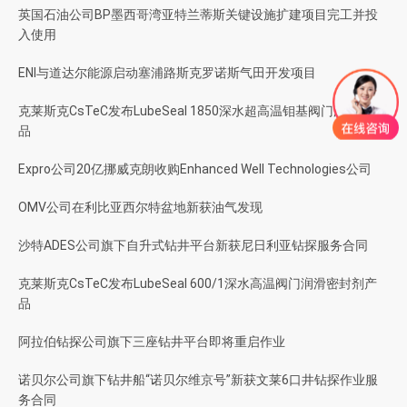
英国石油公司BP墨西哥湾亚特兰蒂斯关键设施扩建项目完工并投
入使用
ENI与道达尔能源启动塞浦路斯克罗诺斯气田开发项目
克莱斯克CsTeC发布LubeSeal 1850深水超高温钼基阀门润滑剂产
品
Expro公司20亿挪威克朗收购Enhanced Well Technologies公司
OMV公司在利比亚西尔特盆地新获油气发现
沙特ADES公司旗下自升式钻井平台新获尼日利亚钻探服务合同
克莱斯克CsTeC发布LubeSeal 600/1深水高温阀门润滑密封剂产
品
阿拉伯钻探公司旗下三座钻井平台即将重启作业
诺贝尔公司旗下钻井船“诺贝尔维京号”新获文莱6口井钻探作业服
务合同