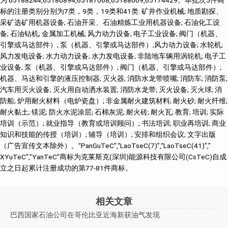
为:65188244,65180894,65187068,65188009,65174429。本批次5件商
标的注册类别分别为7类，9类，19类和41类: 矿井作业机械; 地质勘探、
采矿选矿用机器设备; 石油开采、石油精炼工业用机器设备; 石油化工设
备; 石油钻机; 金属加工机械; 风力动力设备; 电子工业设备; 阀门（机器、
引擎或马达部件）; 泵（机器、引擎或马达部件）;风力动力设备; 水轮机;
风力发电设备; 水力动力设备; 水力发电设备; 非陆地车辆用涡轮机; 电子工
业设备; 泵（机器、引擎或马达部件）; 阀门（机器、引擎或马达部件）;
机器、马达和引擎的液压控制器; 灭火器; 消防水龙带喷嘴; 消防车; 消防泵;
汽车用灭火设备; 灭火用自动洒水装置; 消防水龙带; 灭火设备; 灭火球; 消
防船; 炉用耐火材料（电炉瓷盘）; 非金属耐火建筑材料; 耐火砂; 耐火纤维;
耐火黏土; 镁泥; 防火水泥涂层; 石棉灰泥; 耐火砖; 耐火瓦; 教育; 培训; 实际
培训（示范）; 就业指导（教育或培训顾问）; 书法培训; 职业再培训; 商业
知识和技能的传授（培训）; 辅导（培训）; 安排和组织会议; 文字出版
（广告宣传文本除外）。“PanGuTeC”,“LaoTseC(7)”,“LaoTseC(41)”,”
XYuTeC”,”YanTeC”商标为克莱斯克(深圳)能源科技有限公司(CsTeC)自成
立之日起累计注册成功的第77-81件商标。
相关文章
巴西国家石油公司在哥伦比亚近海新获油气发现