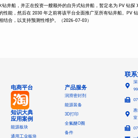
钻井船，并正在投资一艘额外的自升式钻井船，暂定名为 PV 钻探 
的性能，然后在 2030 年之前将该平台全面推广至所有钻井船。PV 
结合，以支持预测性维护。（2026-07-03）
联系
深
电商平台
产品服务
9
润滑密封剂
07
能源装备
惠
知识大典
3D打印
室
应用案例
全氟醚O圈
能源板块
07
备件
通用工业板块