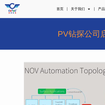
跳
至
首页
关于我们
产
内
容
PV钻探公司