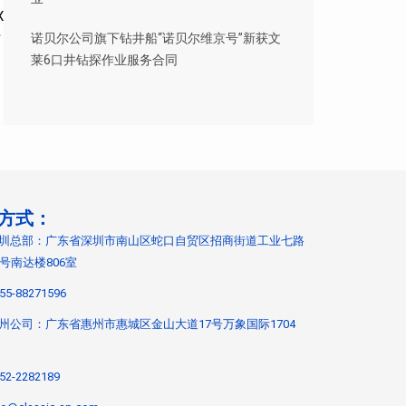
X
钻
诺贝尔公司旗下钻井船“诺贝尔维京号”新获文
莱6口井钻探作业服务合同
方式：
圳总部：广东省深圳市南山区蛇口自贸区招商街道工业七路
9号南达楼806室
55-88271596
州公司：广东省惠州市惠城区金山大道17号万象国际1704
52-2282189