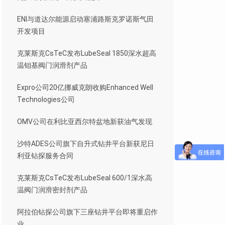
ENI与道达尔能源启动塞浦路斯克罗诺斯气田
开发项目
克莱斯克CsTeC发布LubeSeal 1850深水超高
温钼基阀门润滑剂产品
Expro公司20亿挪威克朗收购Enhanced Well
Technologies公司
OMV公司在利比亚西尔特盆地新获油气发现
沙特ADES公司旗下自升式钻井平台新获尼日
利亚钻探服务合同
克莱斯克CsTeC发布LubeSeal 600/1深水高
温阀门润滑密封剂产品
阿拉伯钻探公司旗下三座钻井平台即将重启作
业