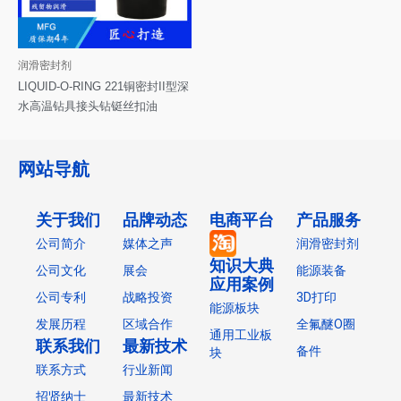
润滑密封剂
LIQUID-O-RING 221铜密封II型深
水高温钻具接头钻铤丝扣油
网站导航
关于我们
品牌动态
电商平台
产品服务
公司简介
媒体之声
润滑密封剂
知识大典
公司文化
展会
能源装备
应用案例
公司专利
战略投资
3D打印
能源板块
发展历程
区域合作
全氟醚O圈
通用工业板
联系我们
最新技术
备件
块
联系方式
行业新闻
招贤纳士
最新技术