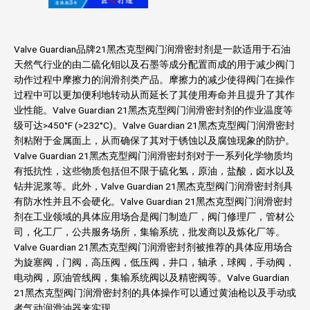
Valve Guardian品牌21黑杰克型阀门润滑密封剂是一款适用于石油
天然气行业的由二硫化钼以及石墨等成分配置而成的用于减少阀门
动作过程中摩擦力的润滑剂类产品。摩擦力的减少使得阀门在操作
过程中可以更加便利地转动从而延长了其使用寿命并且提升了其作
业性能。Valve Guardian 21黑杰克型阀门润滑密封剂的作业温度等
级可达>450°F (>232°C)。Valve Guardian 21黑杰克型阀门润滑密封
剂粘附于金属面上，从而确保了其对于锈蚀以及腐蚀现象的防护。
Valve Guardian 21黑杰克型阀门润滑密封剂对于一系列化学物质均
有抵抗性，这些物质包括但不限于硫化氢，原油，盐酸，卤水以及
钻井泥浆等。此外，Valve Guardian 21黑杰克型阀门润滑密封剂具
有防水性并且不会硬化。Valve Guardian 21黑杰克型阀门润滑密封
剂在工业领域的具体应用场合是阀门制造厂，阀门修理厂，管材公
司，化工厂，公共服务场所，集输系统，批发商以及炼化厂等。
Valve Guardian 21黑杰克型阀门润滑密封剂被推荐的具体应用场合
为旋塞阀，门阀，高压阀，低压阀，井口，轴承，球阀，手动阀，
电动阀，原油管线阀，集输系统阀以及精密阀等。Valve Guardian
21黑杰克型阀门润滑密封剂的具体操作可以通过黄油枪以及手动或
者气动润滑油器来实现。