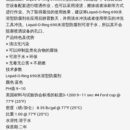
空设备配套进行喷洒作业，也可以采用浸渍，擦抹或者涂刷等方式
进行作业。为了取得最佳的使用效果，建议将Liquid-O-Ring 690水
溶型防腐剂在应用后静置数天，并用清水冲洗或者使用带压的冲洗
工具冲洗。Liquid-O-Ring 690水溶型防腐剂可溶于水，所以其不会
阻塞喷洒设备的孔口。
产品特色及优势
※ 清洁无污染
※ 可以抑制盐类化合物的腐蚀
※ 可溶于水 ※ 环保
※ 无毒无公害 ※ 不易燃
技术参数
Liquid-O-Ring 690水溶型防腐剂
颜色:蓝色
PH值:9–10
美国材料与试验协会标准的粘度D-1200:9–11 sec #4 Ford cup @
77°F (25°F)
密度（磅/加仑）:8.35 lb/gal @ 77°F (25°C)
比重:1.00 @ 77°F (25°C)
水溶性:溶于水
保质期:二年