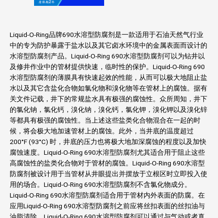
Liquid-O-Ring品牌690水溶型防腐剂是一款适用于石油天然气行业
中的专为防护暴露于盐水以及其它卤水环境中的金属表面而设计的
水溶型防腐剂产品。Liquid-O-Ring 690水溶型防腐剂可以为钻井以
及修井作业中的管材提供快速，临时性的保护。Liquid-O-Ring 690
水溶型防腐剂的薄膜具有快速起效的性能，从而可以极大地阻止盐
水以及其它含盐化合物如氯化物和溴化物等在管材上的腐蚀。据有
关文件记载，井下的常规盐水具有极强的腐蚀性。众所周知，井下
的氯化钠，氯化钙，溴化钠，溴化钙，氯化钾，溴化钾以及溴化锌
等都具有极强的腐蚀性。当上述这些盐类化合物混合在一起的时
候，将会极大地加速管材上的腐蚀。此外，当井底的温度超过
200°F (93°C) 时，井底的压力也将极大地加深腐蚀的程度以及加快
腐蚀速度。Liquid-O-Ring 690水溶型防腐剂尤其适合用于阻止这些
高腐蚀性的盐类化合物对于管材的腐蚀。Liquid-O-Ring 690水溶型
防腐剂被设计用于当管材从井眼提出并摆放于立根区时立即投入使
用的场合。Liquid-O-Ring 690水溶型防腐剂不含氯化物成分。
Liquid-O-Ring 690水溶型防腐剂适合用于管材内外表面的防腐。在
应用Liquid-O-Ring 690水溶型防腐剂之前应将丝扣表面的丝扣油与
油脂清除。Liquid-O-Ring 690水溶型防腐剂可以通过与气动或者真