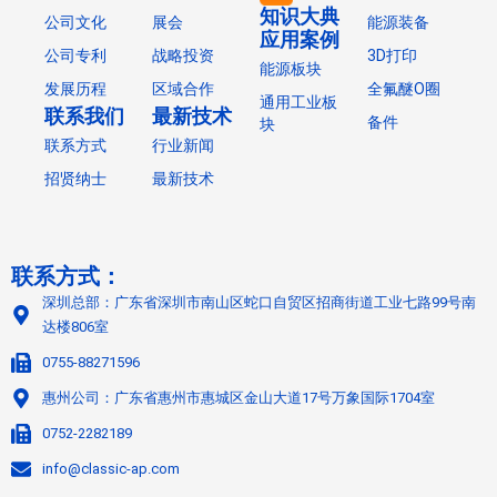
知识大典
公司文化
展会
能源装备
应用案例
公司专利
战略投资
3D打印
能源板块
发展历程
区域合作
全氟醚O圈
通用工业板
联系我们
最新技术
备件
块
联系方式
行业新闻
招贤纳士
最新技术
联系方式：
深圳总部：广东省深圳市南山区蛇口自贸区招商街道工业七路99号南
达楼806室
0755-88271596
惠州公司：广东省惠州市惠城区金山大道17号万象国际1704室
0752-2282189
info@classic-ap.com