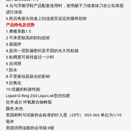
4.当与浮箍浮鞋产品配套使用时，使用腻子刀或者抹刀在公扣表面
进行涂抹
5.然后将接头快速上扣连接至设定的最终扭矩
产品特色及优势
1.摩擦系数1.5
2.可承受较高的卸扣扭矩
3.易搅拌
4.提供一层防漏密封及牢固的永久性粘接
5.粘稠度可保持超过一小时
6.自润滑
7.防水
8.不受振动及敲击的影响
9.抗氧化
10.优越的粘接性能
Liquid-O-Ring 250 Liqui-Lok型丝扣胶
化学成分:环氧聚合物树脂
颜色:灰色
美国材料与试验协会标准的针入度（25℃）:355-365 单位为1/10
毫米
美国润滑油脂协会等级:0级