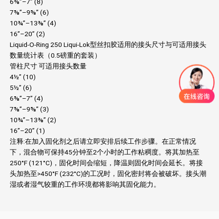
6⅝”–7” (8)
7⅝”–9⅝” (6)
10¾”–13⅜” (4)
16”–20” (2)
Liquid-O-Ring 250 Liqui-Lok型丝扣胶适用的接头尺寸与可适用接头
数量统计表（0.5磅重的套装）
管柱尺寸 可适用接头数量
4½” (10)
5½” (6)
6⅝”–7” (4)
7⅝”–9⅝” (3)
10¾”–13⅜” (2)
16”–20” (1)
注释:在加入固化剂之后请立即安排后续工作步骤。在正常情况
下，混合物可保持45分钟至2个小时的工作粘稠度。将其加热至
250°F (121°C)，固化时间会缩短，降温则固化时间会延长。将接
头加热至>450°F (232°C)的工况时，固化密封将会被破坏。接头潮
湿或者湿气较重的工作环境都将影响其固化能力。