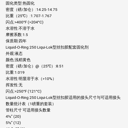
固化类型:热固化
密度（磅/加仑）:14.25-14.75
比重（25℃）:1.707-1.767
闪点:>400°F (>204°C)
水溶性:不溶于水
摩擦系数:1.5
保质期:四年
Liquid-O-Ring 250 Liqui-Lok型丝扣胶配套固化剂
外观:液态
颜色:浅稻黄色
密度（磅/加仑）@（25℃）:8.51
比重:1.019
水溶性:明显溶于水（>10%）
挥发性:无
闪点:>250°F (121°C)
Liquid-O-Ring 250 Liqui-Lok型丝扣胶适用的接头尺寸与可适用接头
数量统计表（1磅重的套装）
管柱尺寸 可适用接头数量
4½” (20)
5½” (12)