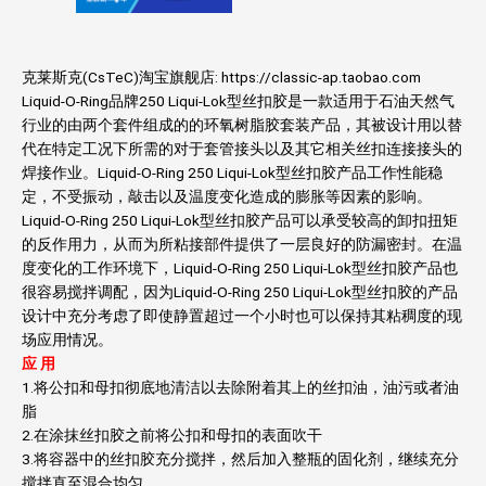
克莱斯克(CsTeC)淘宝旗舰店: https://classic-ap.taobao.com
Liquid-O-Ring品牌250 Liqui-Lok型丝扣胶是一款适用于石油天然气
行业的由两个套件组成的的环氧树脂胶套装产品，其被设计用以替
代在特定工况下所需的对于套管接头以及其它相关丝扣连接接头的
焊接作业。Liquid-O-Ring 250 Liqui-Lok型丝扣胶产品工作性能稳
定，不受振动，敲击以及温度变化造成的膨胀等因素的影响。
Liquid-O-Ring 250 Liqui-Lok型丝扣胶产品可以承受较高的卸扣扭矩
的反作用力，从而为所粘接部件提供了一层良好的防漏密封。在温
度变化的工作环境下，Liquid-O-Ring 250 Liqui-Lok型丝扣胶产品也
很容易搅拌调配，因为Liquid-O-Ring 250 Liqui-Lok型丝扣胶的产品
设计中充分考虑了即使静置超过一个小时也可以保持其粘稠度的现
场应用情况。
应 用
1.将公扣和母扣彻底地清洁以去除附着其上的丝扣油，油污或者油
脂
2.在涂抹丝扣胶之前将公扣和母扣的表面吹干
3.将容器中的丝扣胶充分搅拌，然后加入整瓶的固化剂，继续充分
搅拌直至混合均匀