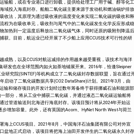
运输船，或在专业港口进行卸载，提供给处理工厂用于碱、醇等化
海域投入海底封存。船舶二氧化碳主要来源于发动机和燃油锅炉排
吸收法，其原理为通过吸收液的温度变化来实现二氧化碳的吸收和
流程为在吸收单元，吸收剂与尾气中的二氧化碳发生化学反应形成
物加热到一定温度后释放出二氧化碳气体，同时还原的吸附剂降温
捕获。目前，航运业已经开展了不少船上应用CCUS技术可行性的研
越成熟，以及CCUS对航运减排的作用越来越受重视，该技术与海洋
研发也在全球范围内如火如荼地铺展开来。2016年，恰逢Sleipner
技工业研究院(SINTEF)等机构成立了二氧化碳封存数据联盟，旨在通过
动了二氧化碳数据共享(CO2 DataShare)计划。2021年3月，由
氧化碳运输和储存项目的开发计划经过数年筹备终于获得挪威石油和能源部
hip”的一部分，将从工业中捕获二氧化碳，并通过液态二氧化碳运输船将
通过管道输送到北海进行海底封存。该项目预计将从2024年开始运
容量。此外，还有英国的Acorn、HyNet North West与荷兰
海上CCUS项目。2021年8月，中国海洋石油集团有限公司对外宣
口盆地正式启动，该项目将把海上油田开发伴生的二氧化碳永久封