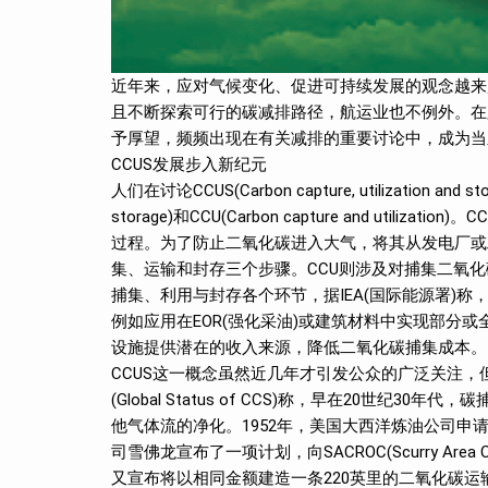
近年来，应对气候变化、促进可持续发展的观念越来
且不断探索可行的碳减排路径，航运业也不例外。在
予厚望，频频出现在有关减排的重要讨论中，成为当
CCUS发展步入新纪元
人们在讨论CCUS(Carbon capture, utilization 
storage)和CCU(Carbon capture and u
过程。为了防止二氧化碳进入大气，将其从发电厂或
集、运输和封存三个步骤。CCU则涉及对捕集二氧化
捕集、利用与封存各个环节，据IEA(国际能源署)称
例如应用在EOR(强化采油)或建筑材料中实现部分
设施提供潜在的收入来源，降低二氧化碳捕集成本。
CCUS这一概念虽然近几年才引发公众的广泛关注
(Global Status of CCS)称，早在20世
他气体流的净化。1952年，美国大西洋炼油公司申请了
司雪佛龙宣布了一项计划，向SACROC(Scurry Area 
又宣布将以相同金额建造一条220英里的二氧化碳运输管道