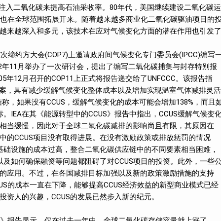
模注入二氧化碳来提高石油采收率。80年代，美国继续建设二氧化碳运
技术也在全球范围拓展开来。随着越来越多商业化二氧化碳驱油项目的
越来越深入和多元，该技术在应对气候变化方面的潜在作用也引发
7次缔约方大会(COP7)上邀请政府间气候变化专门委员会(IPCC)编写
02年11月举办了一次研讨会，提出了编写二氧化碳捕集与封存特别报
05年12月召开的COP11上正式将报告递交给了UNFCCC。该报告指
方案，具有减少缓解气候变化整体成本以及增加实现温室气体减排灵活
结称，如果没有CCUS，缓解气候变化的成本可能会增加138%，而且
。IEA在其《能源转型中的CCUS》报告中指出，CCUS缓解气候变
相当缓慢，因此对于全球二氧化碳减排的影响尚且有限，其原因在
中的CCUS项目没有取得进展。在没有激励政策或排放惩罚的情况
装基础设施的成本过高，整合二氧化碳供应链中的不同要素相当困难，
以及如何确保融资等问题都阻碍了对CCUS项目的投资。此外，一些
的应用。不过，在各国减排目标加强以及新的政策激励措施的支持
CUS的成本一直在下降，能够提高CCUS经济效益的新型商业模式已经
投资人的兴趣，CCUS的发展已然步入新的纪元。
现状》报告显示，仅在过去一年中，全球二氧化碳存储容量就上涨了