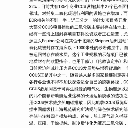
32%，目前共有135个商业CCS设施(其中27个
领域。对捕集二氧化碳进行利用的设施也在增加，而且
EOR相关的不到一半，近三分之一的计划项目将开发
大部分CCUS项目捕集的二氧化碳主要封存在陆地
经有一些海上碳封存项目获得投资或者正在运营，尤
源巨头Equinor公司在其位于北海的Sleipne
氧化碳被封存在海床以下1000米处的砂岩储层中。自200
被运回封存在咸水层。这个工业规模的示范项目已被视为
地质封存的欧盟指令，也用于修订《伦敦议定书》和O
日益紧迫的减排压力是CCUS发展势头增强背后的
CCUS正是其中之一。随着越来越多国家相继制定碳
各行各业也不得不加快探索适合自己的脱碳路径，CC
CCUS必须同基于可再生能源的电气化、生物能源
的几个能够帮助航运业这样的长途运输脱碳的选项之
用CCUS技术减少船舶碳排放，因此船载CCUS系统
据中国船级社上海规范研究所法规与绿色技术研究部
存储与转移四个模块构成。首先，船上尾气进入捕获
温、压缩、干燥提纯、制冷后转化为液态二氧化碳，