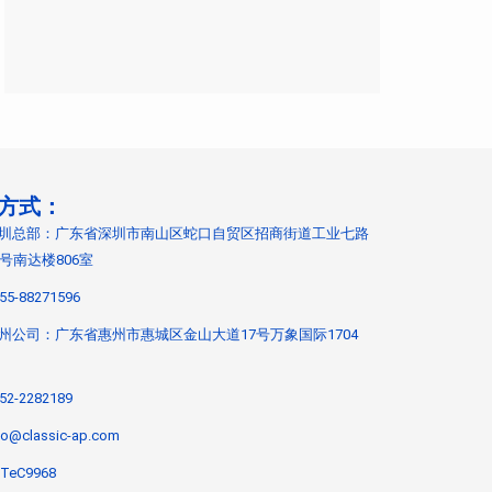
方式：
圳总部：广东省深圳市南山区蛇口自贸区招商街道工业七路
9号南达楼806室
55-88271596
州公司：广东省惠州市惠城区金山大道17号万象国际1704
52-2282189
fo@classic-ap.com
TeC9968