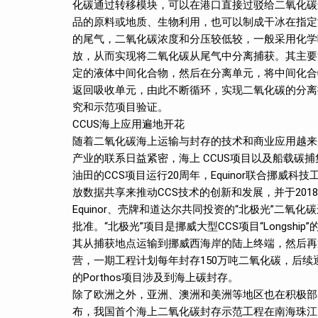
化碳通过转移模块，可以在港口直接过驳给二氧化碳
品的原料或地质、生物利用，也可以制成干冰在指定
的尾气，二氧化碳浓度和分压较低较，一般采用化学
放，从而实现将二氧化碳从尾气中分离捕获。其主要
定的液体中间化合物，然后在分离单元，将中间化合
返回吸收单元，由此不断循环，实现二氧化碳的分离
究和示范项目验证。
CCUS海上应用遍地开花
随着二氧化碳海上运输与封存的技术和商业应用越来
产业的联系日益紧密，海上 CCUS项目以及船载碳捕集
油田的CCS项目运行20周年，Equinor联合挪威科
放数据共享来推动CCS技术的创新和发展，并于2018年启
Equinor、壳牌和道达尔共同投资的“北极光”二
批准。“北极光”项目是挪威大型CCS项目“Longs
其从捕获地点运输到挪威西海岸的陆上终端，然后再
营，一期工程计划每年封存150万吨二氧化碳，后续逐步增加
的Porthos项目涉及到海上碳封存。
除了欧洲之外，亚洲、澳洲和美洲等地区也在积极部署
布，我国首个海上二氧化碳封存示范工程在南海珠江