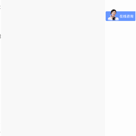
业
能
，
利
降
氧