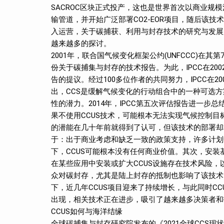
SACROC区块正式投产，这也是世界首次以商业规
输管道，并开始广泛部署CO2-EOR项目，随后该
入运营，关于碳捕获、利用与封存技术的研究与发展
越来越多的探讨。
2001年，联合国气候变化框架公约(UNFCCC)在其第
份关于碳捕集与封存的技术报告。为此，IPCC在20
告的提议。经过100多位作者的共同努力，IPCC在20
出，CCS是缓解气候变化的行动组合中的一种可选
性的潜力。2014年，IPCC第五次评估报告进一步总
果不使用CCUS技术，可能根本无法实现气候控制目标
的潜能在几十年前就得到了认可，但该技术的部署却
于：出于商业考虑和缺乏一致的政策支持，许多计划
下，CCUS可能根本没有任何商业价值。其次，安
在某些应用中安装或扩大CCUS设施存在技术风险，
众对碳封存，尤其是陆上封存的抵制也影响了该技术
下，近几年CCUS项目迎来了持续增长，与此同时C
出现，相关技术正在进步，吸引了越来越多决策者和
CCUS如何与海洋结缘
全球碳捕集与封存研究院发布的《2021全球CCS