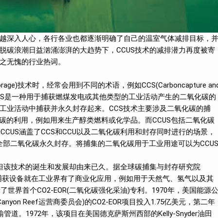
越深入人心，各行各业也都逐渐明确了自己的温室气体减排目标，
脱碳浪潮日益汹涌澎湃的大趋势下，CCUS技术的减排潜力再度被寄
之无愧的行业热词。
and storage)技术时，经常会用到不同的术语，例如CCS(Carboncapture an
tilization)。CCS是一种用于捕获燃煤发电或其他类型的工业活动产生的二氧化碳的
工业活动中捕获并永久封存起来。CCS技术主要涉及二氧化碳的捕
碳的利用，例如用来生产醇类燃料或化学品。而CCUS包括二氧化碳
，CCUS涵盖了CCS和CCU以及二氧化碳利用和封存同时进行的场景，
或全部二氧化碳永久封存。将捕集的二氧化碳用于工业用途可以为CCU
，但该技术的诞生和发展却由来已久。据全球碳捕集与封存研究院
纪30年代，碳捕获设备就在工业界有了商业化应用，例如用于天然气、氢气以及其
世界首个CO2-EOR(二氧化碳强化采油)专利。1970年，美国能源
Canyon Reef运营商委员会)的CO2-EOR项目投入1.75亿美元，第二年
。1972年，该项目在美国德克萨斯州西部的Kelly-Snyder油田