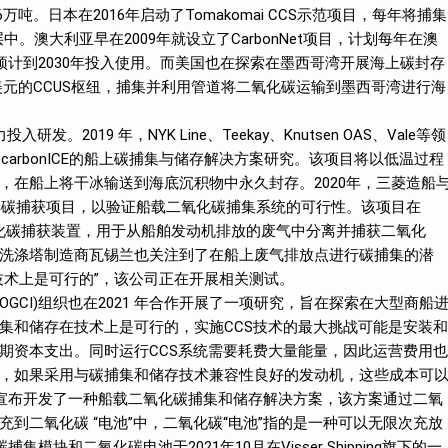
万吨。日本在2016年启动了Tomakomai CCS示范项目，每年将捕集
层中。澳大利亚早在2009年就设立了CarbonNet项目，计划每年在澳
预计到2030年投入使用。而美国也在探索在墨西哥湾开展海上碳封存
亿美元的CCUS枢纽，捕集并利用管道将二氧化碳运输到墨西哥湾进行海
019 年，NYK Line、Teekay、Knutsen OAS、Vale等领
arbonICE的船上碳捕集与储存解决方案研究。该项目将以低温过程
，在船上将干冰输送到海底沉积物中永久封存。2020年，三菱造船
”海洋碳捕获项目，以验证船载二氧化碳捕集系统的可行性。该项目在
小型二氧化碳捕获装置，用于从船舶发动机排放的废气中分离并捕获二氧化
洗涤塔制造商瓦锡兰也关注到了在船上废气排放点进行碳捕集的潜
技术上是可行的”，该公司正在开展相关测试。
议(OGCI)组织也在2021 年合作开展了一项研究，旨在探索在大型商船
集和储存在技术上是可行的，实施CCS技术的最大挑战可能是安装和
期资本支出。同时运行CCS系统需要耗费大量能量，因此运营费用也
，如果采用与碳捕集和储存技术兼容性良好的发动机，这些成本可
time宣布开发了一种船载二氧化碳捕集和储存解决方案，该方案通过二氧
到二氧化碳 “电池”中，二氧化碳“电池”指的是一种可以无限次充放
捕集模块和二氧化碳电池于2021年10月在Visser Shipping旗下的一