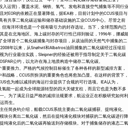
已全面投入运营)，覆盖水泥、钢铁、氢气、发电和直接空气捕集等不同行
对EOR的依赖正在显著降低，据IEA称，目前计划中的CCUS项目与
具有共享二氧化碳运输和储存基础设施的工业CCUS中心。尽管之前
上，但海洋环境也是一个很有吸引力的封存选址。当下，全球范围内已
其是在北海地区。海上碳封存的可行性已得到验证，1996年，挪威
r油田启动了全球首个二氧化碳捕集与封存项目，从该油田的天然气中捕集的二
8年以来，从Snøhvit和Albatros油田捕集的二氧化碳经过压缩后
行业最佳实践，Sleipner的经验还被用于指导制定关于二氧化碳
SPAR公约，以允许在海上地质构造中储存二氧化碳。
一个重要推力。严格的气候控制目标催生了各种各样的新型减排方案，
中和战略，CCUS所扮演的重要角色也将愈加凸显。在这样的背景下
US也为难以减排的海运行业提供了合规的可行选项。IEA认为，
以及氢能一起成为全球能源转型的四大关键支柱，而且它也是为数不多
一。为了满足日益严格的减排法规要求，航运业正在积极研究如何
应运而生。
主任简炎钧介绍，船载CCUS系统主要由二氧化碳捕获、提纯液化、
模块分离出二氧化碳，然后在提纯液化模块对捕获的二氧化碳进行
提纯液化后的二氧化碳再输送到存储模块。对于捕集储存的液态二