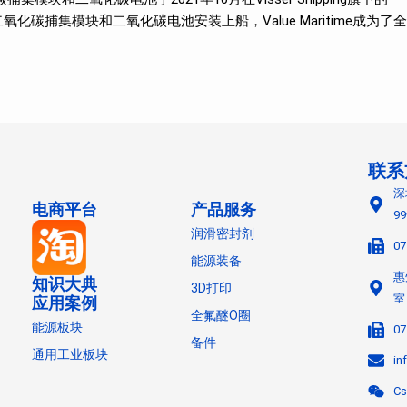
二氧化碳捕集模块和二氧化碳电池安装上船，Value Maritime成为了全
联系
深
电商平台
产品服务
9
润滑密封剂
07
能源装备
惠
知识大典
3D打印
室
应用案例
全氟醚O圈
能源板块
07
备件
通用工业板块
in
Cs