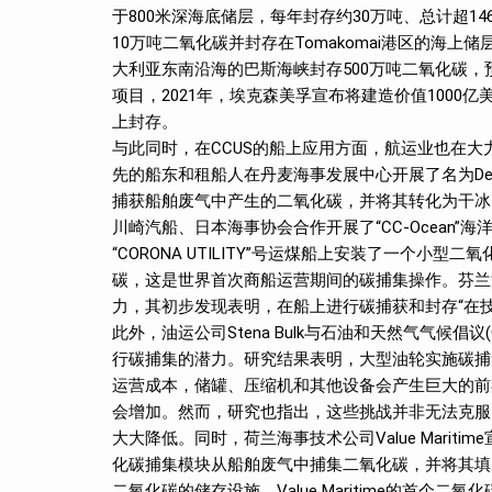
于800米深海底储层，每年封存约30万吨、总计超146
10万吨二氧化碳并封存在Tomakomai港区的海上储
大利亚东南沿海的巴斯海峡封存500万吨二氧化碳，
项目，2021年，埃克森美孚宣布将建造价值1000
上封存。
与此同时，在CCUS的船上应用方面，航运业也在大力投入研发。2
先的船东和租船人在丹麦海事发展中心开展了名为Dec
捕获船舶废气中产生的二氧化碳，并将其转化为干冰
川崎汽船、日本海事协会合作开展了“CC-Ocean
“CORONA UTILITY”号运煤船上安装了一个
碳，这是世界首次商船运营期间的碳捕集操作。芬兰
力，其初步发现表明，在船上进行碳捕获和封存“在
此外，油运公司Stena Bulk与石油和天然气气候倡
行碳捕集的潜力。研究结果表明，大型油轮实施碳捕
运营成本，储罐、压缩机和其他设备会产生巨大的前
会增加。然而，研究也指出，这些挑战并非无法克服
大大降低。同时，荷兰海事技术公司Value Mari
化碳捕集模块从船舶废气中捕集二氧化碳，并将其填充
二氧化碳的储存设施。Value Maritime的首个二氧化碳