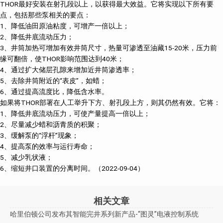
THOR最好安装在射孔段以上，以获得最大效益。它将实现以下所有要
点，包括那些泵相关的要点：
1、降低油田原油粘度，可增产一倍以上；
2、降低井底流动压力；
3、井筒加热可增加有效井筒尺寸，热量可渗透至油藏15-20米，压力前
缘可翻倍，使THOR影响范围达到40米；
4、通过扩大储层孔隙来增加近井筒渗透率；
5、去除井筒附近的“表皮”，如蜡；
6、通过提高流度比，降低含水率。
如果将THOR部署在人工举升下方、射孔段上方，则其仍然有效。它将：
1、降低井底流动压力，可使产量提高一倍以上；
2、尽量减少蜡和沥青质的积聚；
3、缓解泵的“浮杆”现象；
4、提高泵的效率与运行寿命；
5、减少乳状液；
6、缩短井口装置的分离时间。（2022-09-04）
相关文章
哈里伯顿公司发布其智能完井系列新产品-“图灵”电液控制系统