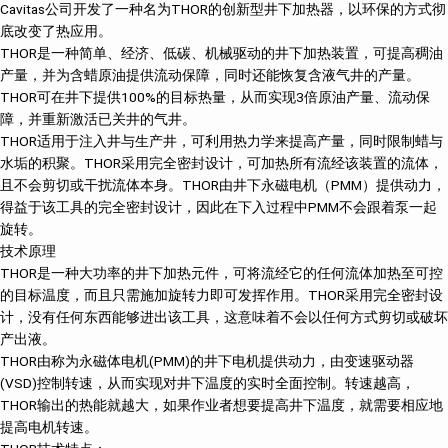
Cavitas公司开发了一种名为THOR的创新型井下加热器，以环保的方式彻
底改变了热应用。
THOR是一种简单、经济、低碳、机械驱动的井下加热装置，可提高稠油
产量，并为含蜡原油提供流动保障，同时还能恢复含液气井的产量。
THOR可在井下提供100%的目标热量，从而实现3倍原油产量、流动保
障，并重新激活已关井的气井。
THOR适用于注入井与生产井，可利用热力学来提高产量，同时限制蜡与
水垢的积聚。THOR采用完全密封设计，可加热所有流经该装置的流体，
且不会剪切或干扰流体本身。THOR由井下永磁电机（PMM）提供动力，
得益于该工具的完全密封设计，因此在下入过程中PMM不会跟着泵一起
旋转。
技术原理
THOR是一种大功率的井下加热元件，可将流经它的任何流体加热至可控
的目标温度，而且只需施加旋转力即可发挥作用。THOR采用完全密封设
计，没有任何东西能够进出该工具，这意味着不会以任何方式剪切或破坏
产出液。
THOR由称为永磁体电机(PMM)的井下电机提供动力，由变速驱动器
(VSD)控制转速，从而实现对井下温度的实时全面控制。转速越高，
THOR输出的热能就越大，如果作业者想要提高井下温度，就需要相应地
提高电机转速。