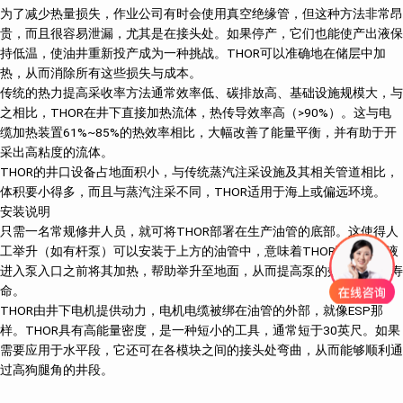
为了减少热量损失，作业公司有时会使用真空绝缘管，但这种方法非常昂
贵，而且很容易泄漏，尤其是在接头处。如果停产，它们也能使产出液保
持低温，使油井重新投产成为一种挑战。THOR可以准确地在储层中加
热，从而消除所有这些损失与成本。
传统的热力提高采收率方法通常效率低、碳排放高、基础设施规模大，与
之相比，THOR在井下直接加热流体，热传导效率高（>90%）。这与电
缆加热装置61%~85%的热效率相比，大幅改善了能量平衡，并有助于开
采出高粘度的流体。
THOR的井口设备占地面积小，与传统蒸汽注采设施及其相关管道相比，
体积要小得多，而且与蒸汽注采不同，THOR适用于海上或偏远环境。
安装说明
只需一名常规修井人员，就可将THOR部署在生产油管的底部。这使得人
工举升（如有杆泵）可以安装于上方的油管中，意味着THOR可在产出液
进入泵入口之前将其加热，帮助举升至地面，从而提高泵的效率与使用寿
命。
THOR由井下电机提供动力，电机电缆被绑在油管的外部，就像ESP那
样。THOR具有高能量密度，是一种短小的工具，通常短于30英尺。如果
需要应用于水平段，它还可在各模块之间的接头处弯曲，从而能够顺利通
过高狗腿角的井段。