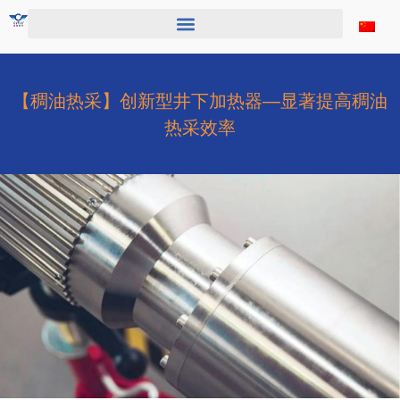
跳
至
内
容
【稠油热采】创新型井下加热器—显著提高稠油
热采效率