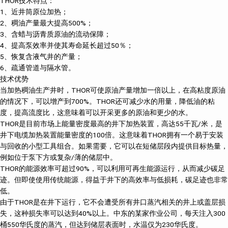
THOR技术特点：
1、近井筒原位加热；
2、稠油产量最大提高500%；
3、含蜡与沥青质原油的流动保障；
4、提高泵效率并使其寿命延长超过50％；
5、恢复含液气井的产量；
6、疏通管道与隔水管。
技术优势
当加热稠油生产井时，THOR可使原油产量增加一倍以上，在高粘度原油
的情况下，可以增产到700%。THOR还可减少水的用量，降低油的粘
度，提高流度比，这意味着可以开采更多的原油和更少的水。
THOR是目前市场上能量密度最高的井下加热装置，高达55千瓦/米，是
井下电缆加热装置能量密度的100倍。这意味着THOR拥有一个易于安装
与回收的小型工具组合。如果需要，它可以在短储层段内提供目标热量，
例如位于泵下方或复杂/薄的储层中。
THOR的能源效率可超过90%，可以利用可再生能源运行，从而减少碳足
迹。但即使使用传统能源，得益于井下的高效率与低损耗，碳足迹也非常
低。
由于THOR是在井下运行，它不会遭受所有井口蒸汽相关的井上或盖层损
失，这种损失率可以达到40%以上。中东的某家作业公司，每天注入300
桶550华氏度的蒸汽，但达到储层表面时，水温仅为230华氏度。