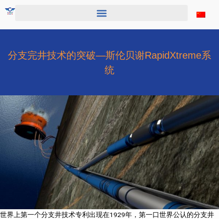
跳
至
内
容
分支完井技术的突破—斯伦贝谢RapidXtreme系
统
世界上第一个分支井技术专利出现在1929年，第一口世界公认的分支井