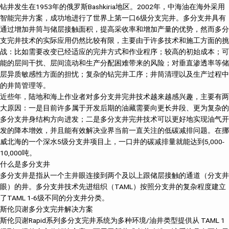
钻井发生在1953年的俄罗斯Bashkiria地区。2002年，中海油在海外采用
智能完井方案，成功地进行了世界上第一口6级分支完井。多分支井具有
通过增加井筒与储层接触面积，提高采收率和增加产量的优势，然而多分
支完井技术的实际应用仍然比较有限，主要由于许多技术和施工方面的挑
战：比如需要改变已经适应的完井方式和作业程序；较高的初始成本；可
能的层间干扰、层间流动和生产分配困难带来的风险；对垂直渗透率等储
层异质敏感性方面的担忧；复杂的钻完井工序；井筒清理以及生产过程中
的井筒管理等。
近些年，陆地和海上作业者对多分支井完井技术越来越感兴趣，主要有两
大原因：一是目前许多属于开发后期的油藏需要向更长井段、更为复杂的
多分支井身结构方向进发；二是多分支井完井技术可以更好地实现油气开
发的降本增效，并且能有效解决业界当前一直关注的低碳减排问题。在挪
威北海的一个深水5级分支井项目上，一口井的碳减排量就能达到5,000-
10,000吨。
什么是多分支井
多分支井是指从一个主井眼连接到两个及以上跟储层接触的通道（分支井
眼）的井。多分支井技术先进组织（TAML）按照分支井的复杂程度建立
了TAML 1-6级不同的分支井分类。
斯伦贝谢多分支完井解决方案
斯伦贝谢Rapid系列多分支完井系统为多种环境/油井类型提供从 TAML 1