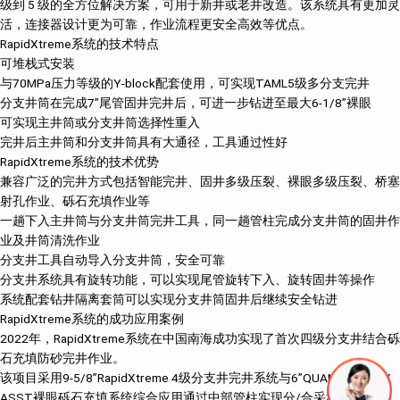
级到 5 级的全方位解决方案，可用于新井或老井改造。该系统具有更加灵
活，连接器设计更为可靠，作业流程更安全高效等优点。
RapidXtreme系统的技术特点
可堆栈式安装
与70MPa压力等级的Y-block配套使用，可实现TAML5级多分支完井
分支井筒在完成7”尾管固井完井后，可进一步钻进至最大6-1/8”裸眼
可实现主井筒或分支井筒选择性重入
完井后主井筒和分支井筒具有大通径，工具通过性好
RapidXtreme系统的技术优势
兼容广泛的完井方式包括智能完井、固井多级压裂、裸眼多级压裂、桥塞
射孔作业、砾石充填作业等
一趟下入主井筒与分支井筒完井工具，同一趟管柱完成分支井筒的固井作
业及井筒清洗作业
分支井工具自动导入分支井筒，安全可靠
分支井系统具有旋转功能，可以实现尾管旋转下入、旋转固井等操作
系统配套钻井隔离套筒可以实现分支井筒固井后继续安全钻进
RapidXtreme系统的成功应用案例
2022年，RapidXtreme系统在中国南海成功实现了首次四级分支井结合砾
石充填防砂完井作业。
该项目采用9-5/8”RapidXtreme 4级分支井完井系统与6”QUANTUM MAX
ASST裸眼砾石充填系统综合应用通过中部管柱实现分/合采和分支井筒