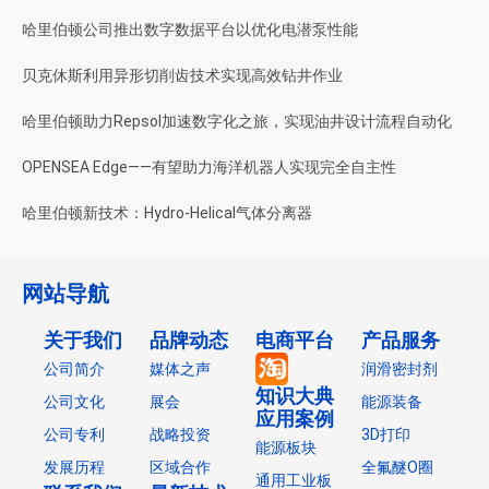
哈里伯顿公司推出数字数据平台以优化电潜泵性能
贝克休斯利用异形切削齿技术实现高效钻井作业
哈里伯顿助力Repsol加速数字化之旅，实现油井设计流程自动化
OPENSEA Edge——有望助力海洋机器人实现完全自主性
哈里伯顿新技术：Hydro-Helical气体分离器
网站导航
关于我们
品牌动态
电商平台
产品服务
公司简介
媒体之声
润滑密封剂
知识大典
公司文化
展会
能源装备
应用案例
公司专利
战略投资
3D打印
能源板块
发展历程
区域合作
全氟醚O圈
通用工业板