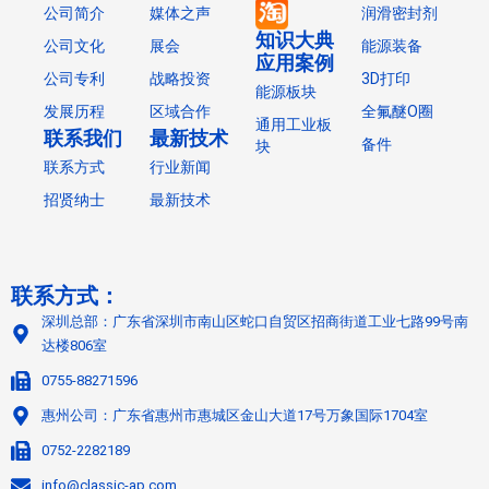
公司简介
媒体之声
润滑密封剂
知识大典
公司文化
展会
能源装备
应用案例
公司专利
战略投资
3D打印
能源板块
发展历程
区域合作
全氟醚O圈
通用工业板
联系我们
最新技术
备件
块
联系方式
行业新闻
招贤纳士
最新技术
联系方式：
深圳总部：广东省深圳市南山区蛇口自贸区招商街道工业七路99号南
达楼806室
0755-88271596
惠州公司：广东省惠州市惠城区金山大道17号万象国际1704室
0752-2282189
info@classic-ap.com