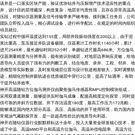
该井是一口落实区块产能，验证优块钻井与压裂增产技术适应性的重点
井，设计目的层埋藏深，构造复杂，地层非均质性强，且存在异常高温高
压段，对随钻仪器测量及信号传输带来严峻考验。接到施工任务后，公司
团队立即投入战斗，精心调试设备，进行科学配比，在规定的时间内组织
动员就位。
实钻过程中循环温度达到155度，局部井段振动强度在20G以上，由于泥
浆比重高，泵压接近井队设备极限。仪器累计工作时长1140小时，累计
进尺2549米，最长趟钻时间252小时，单趟钻进尺最高686米。方位伽马
仪器测量精度与分辨率高，能有效识别储层，对地层边界响应灵敏，给地
质导向人员提供了强有力的判断工具，结合地质、录井、工程、邻井、地
质模型等实际数据，及时发现储层位置与设计轨迹相差较大，实时调整轨
迹，精细化控制井眼轨迹在优质储层中穿行2公里，提高了钻遇率，有助
于提升钻井效率。
神开高温随钻方位伽马测井仪由聚焦伽马传感器和MPU控制模块组成，
采用双通道测量，能够提供实时伽马成像，配接高精度定向探管，同时提
供可靠的井斜方位数据。井下存活温度180度，最高工作压力172兆帕，
能够满足国内绝大部分高温、高压、高振动的井下使用环境，助力国内非
常规油气藏勘探开发，是一款超高性价比的地质导向利器。
神开在随钻仪器行业默默耕耘达十余年，投入大量资金研发核心技术，形
成了中温、高温MWD平台和高温方位伽马、高温补偿电阻率、高温方位