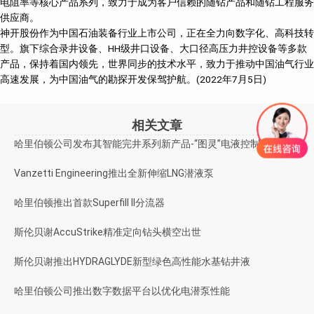
电阻率等核心产品系列，致力于成为客户信赖的随钻产品和随钻工程服务
供应商。
神开股份作为中国石油装备行业上市公司，正在全力向数字化、高科技转
型。旗下综合录井设备、HH级井口设备、大口径高压力井控设备等多款
产品，保持着国内领先，世界同步的技术水平，致力于推动中国油气行业
高速发展，为中国油气的勘探开发保驾护航。(2022年7月5日)
相关文章
哈里伯顿公司发布其智能完井系列新产品-“图灵”电液控制系统
Vanzetti Engineering推出全新伸缩LNG潜液泵
哈里伯顿推出首款Superfill II分流器
斯伦贝谢AccuStrike精准定向钻头横空出世
斯伦贝谢推出HYDRAGLYDE新型绿色高性能水基钻井液
哈里伯顿公司推出数字数据平台以优化电潜泵性能