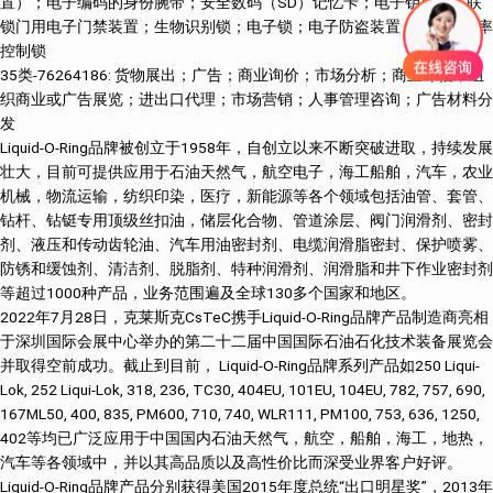
置）；电子编码的身份腕带；安全数码（SD）记忆卡；电子钥匙卡；联
锁门用电子门禁装置；生物识别锁；电子锁；电子防盗装置；无线电频率
控制锁
35类-76264186: 货物展出；广告；商业询价；市场分析；商业评估；组
织商业或广告展览；进出口代理；市场营销；人事管理咨询；广告材料分
发
Liquid-O-Ring品牌被创立于1958年，自创立以来不断突破进取，持续发展
壮大，目前可提供应用于石油天然气，航空电子，海工船舶，汽车，农业
机械，物流运输，纺织印染，医疗，新能源等各个领域包括油管、套管、
钻杆、钻铤专用顶级丝扣油，储层化合物、管道涂层、阀门润滑剂、密封
剂、液压和传动齿轮油、汽车用油密封剂、电缆润滑脂密封、保护喷雾、
防锈和缓蚀剂、清洁剂、脱脂剂、特种润滑剂、润滑脂和井下作业密封剂
等超过1000种产品，业务范围遍及全球130多个国家和地区。
2022年7月28日，克莱斯克CsTeC携手Liquid-O-Ring品牌产品制造商亮相
于深圳国际会展中心举办的第二十二届中国国际石油石化技术装备展览会
并取得空前成功。截止到目前， Liquid-O-Ring品牌系列产品如250 Liqui-
Lok, 252 Liqui-Lok, 318, 236, TC30, 404EU, 101EU, 104EU, 782, 757, 690,
167ML50, 400, 835, PM600, 710, 740, WLR111, PM100, 753, 636, 1250,
402等均已广泛应用于中国国内石油天然气，航空，船舶，海工，地热，
汽车等各领域中，并以其高品质以及高性价比而深受业界客户好评。
Liquid-O-Ring品牌产品分别获得美国2015年度总统“出口明星奖”，2013年