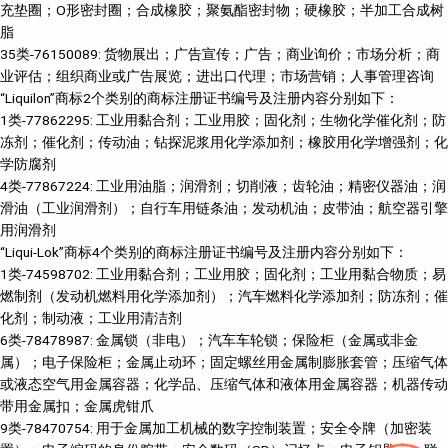
充垫圈；O形密封圈；合成橡胶；聚氨酯密封物；硬橡胶；半加工合成树
脂
35类-76150089: 货物展出；广告宣传；广告；商业询价；市场分析；商
业评估；组织商业或广告展览；进出口代理；市场营销；人事管理咨询
“Liquilon”商标2个类别的商标注册证书编号及注册内容分别如下：
1类-77862295: 工业用黏合剂；工业用胶；固化剂；生物化学催化剂；防
冻剂；催化剂；传动油；钻探泥浆用化学添加剂；橡胶用化学增强剂；化
学防腐剂
4类-77867224: 工业用油脂；润滑剂；切削液；齿轮油；精密仪器油；润
滑油（工业润滑剂）；自行车用链条油；发动机油；皮带油；航空器引擎
用润滑剂
“Liqui-Lok”商标4个类别的商标注册证书编号及注册内容分别如下：
1类-74598702: 工业用黏合剂；工业用胶；固化剂；工业用黏合物质；易
燃制剂（发动机燃料用化学添加剂）；汽车燃料化学添加剂；防冻剂；催
化剂；制动液；工业用清洁剂
6类-78478987: 金属锁（非电）；汽车车轮锁；保险柜（金属或非金
属）；电子保险柜；金属止动环；固定螺丝用金属制膨胀套管；压缩气体
或液态空气用金属容器；化学品、压缩气体和液体用金属容器；机器传动
带用金属扣；金属虎钳爪
9类-78470754: 用于金属加工机械的数字控制装置；安全令牌（加密装