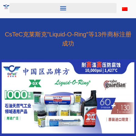
跳
至
内
容
CsTeC克莱斯克”Liquid-O-Ring”等13件商标注册
成功