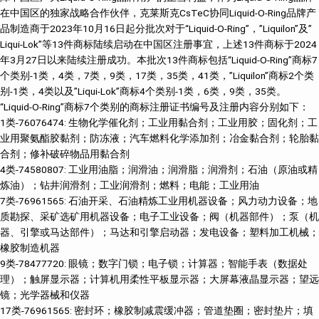
在中国区的独家战略合作伙伴，克莱斯克CsTeC协同Liquid-O-Ring品牌产
品制造商于2023年10月16日起分批次对于“Liquid-O-Ring”，”Liquilon”及”
Liqui-Lok”等13件商标陆续启动在中国区注册事宜，上述13件商标于2024
年3月27日以来陆续注册成功。本批次13件商标包括“Liquid-O-Ring”商标7
个类别-1类，4类，7类，9类，17类，35类，41类，”Liquilon”商标2个类
别-1类，4类以及”Liqui-Lok”商标4个类别-1类，6类，9类，35类。
“Liquid-O-Ring”商标7个类别的商标注册证书编号及注册内容分别如下：
1类-76076474: 生物化学催化剂；工业用黏合剂；工业用胶；固化剂；工
业用聚氨酯胶黏剂；防冻液；汽车燃料化学添加剂；冶金黏合剂；轮胎黏
合剂；修补破碎物品用黏合剂
4类-74580807: 工业用油脂；润滑油；润滑脂；润滑剂；石油（原油或精
炼油）；钻井润滑剂；工业润滑剂；燃料；电能；工业用油
7类-76961565: 石油开采、石油精炼工业用机器设备；风力动力设备；地
质勘探、采矿选矿用机器设备；电子工业设备；阀（机器部件）；泵（机
器、引擎或马达部件）；马达和引擎启动器；发电设备；塑料加工机械；
橡胶制造机器
9类-78477720: 眼镜；数字门锁；电子锁；计算器；智能手表（数据处
理）；触屏显示器；计算机用柔性平板显示器；大屏幕液晶显示器；望远
镜；光学器械和仪器
17类-76961565: 密封环；橡胶制减震缓冲器；管道垫圈；密封垫片；填