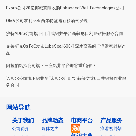
Expro公司20亿挪威克朗收购Enhanced Well Technologies公司
OMV公司在利比亚西尔特盆地新获油气发现
沙特ADES公司旗下自升式钻井平台新获尼日利亚钻探服务合同
克莱斯克CsTeC发布LubeSeal 600/1深水高温阀门润滑密封剂产
品
阿拉伯钻探公司旗下三座钻井平台即将重启作业
诺贝尔公司旗下钻井船“诺贝尔维京号”新获文莱6口井钻探作业服
务合同
网站导航
关于我们
品牌动态
电商平台
产品服务
公司简介
媒体之声
润滑密封剂
知识大典