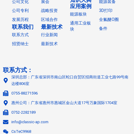
公司文化
展会
能源装备
应用案例
公司专利
战略投资
3D打印
能源板块
发展历程
区域合作
全氟醚O圈
通用工业板
联系我们
最新技术
备件
块
联系方式
行业新闻
招贤纳士
最新技术
联系方式：
深圳总部：广东省深圳市南山区蛇口自贸区招商街道工业七路99号南
达楼806室
0755-88271596
惠州公司：广东省惠州市惠城区金山大道17号万象国际1704室
0752-2282189
info@classic-ap.com
CsTeC9968