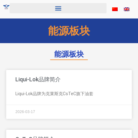
跳
至
内
容
能源板块
能源板块
P
P
P
Liqui-Lok品牌简介
a
a
a
g
g
g
e
e
e
Liqui-Lok品牌为克莱斯克CsTeC旗下油套
2026-03-17