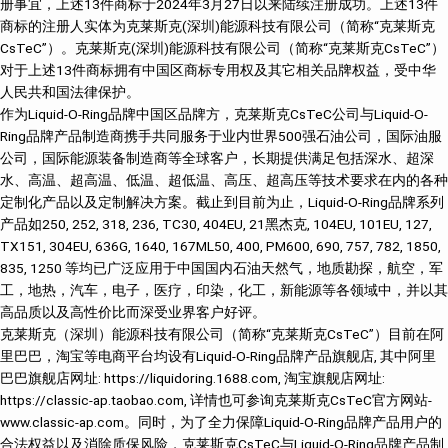
册事宜，上述13件商标于2024年3月27日以来陆续注册成功。上述13件
商标的注册人实体为克莱斯克(深圳)能源科技有限公司（简称“克莱斯克
CsTeC”）。克莱斯克(深圳)能源科技有限公司（简称“克莱斯克CsTeC”）
对于上述13件商标拥有中国区商标专用权及其它相关品牌权益，受中华
人民共和国法律保护。
作为Liquid-O-Ring品牌中国区品牌方，克莱斯克CsTeC公司与Liquid-O-
Ring品牌产品制造商携手共同服务于业内世界500强石油公司，国际油服
公司，国际能源装备制造商等全球客户，长期提供满足包括深水、超深
水、高温、超高温、低温、超低温、高压、超高压等技术要求在内的各种
定制化产品以及定制解决方案。截止到目前为止，Liquid-O-Ring品牌系列
产品如250, 252, 318, 236, TC30, 404EU, 21黑杰克, 104EU, 101EU, 127,
TX151, 304EU, 636G, 1640, 167ML50, 400, PM600, 690, 757, 782, 1850,
835, 1250 等均已广泛应用于中国国内石油天然气，地质勘探，航空，军
工，地热，汽车，电子，医疗，印染，化工，新能源等各领域中，并以其
高品质以及高性价比而深受业界客户好评。
克莱斯克（深圳）能源科技有限公司（简称“克莱斯克CsTeC”）目前在阿
里巴巴，淘宝等电商平台均设有Liquid-O-Ring品牌产品旗舰店, 其中阿里
巴巴旗舰店网址: https://liquidoring.1688.com, 淘宝旗舰店网址:
https://classic-ap.taobao.com, 详情也可参询克莱斯克CsTeC官方网站-
www.classic-ap.com。同时，为了全力保障Liquid-O-Ring品牌产品用户的
合法权益以及消除质保风险，克莱斯克CsTeC与Liquid-O-Ring品牌产品制