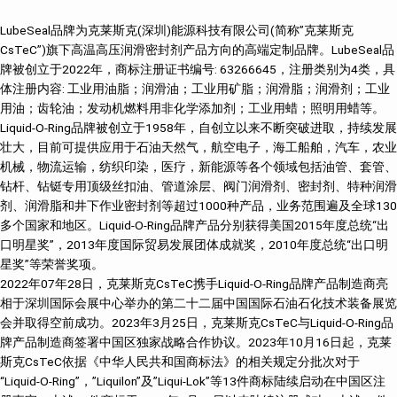
LubeSeal品牌为克莱斯克(深圳)能源科技有限公司(简称”克莱斯克
CsTeC”)旗下高温高压润滑密封剂产品方向的高端定制品牌。LubeSeal品
牌被创立于2022年，商标注册证书编号: 63266645，注册类别为4类，具
体注册内容: 工业用油脂；润滑油；工业用矿脂；润滑脂；润滑剂；工业
用油；齿轮油；发动机燃料用非化学添加剂；工业用蜡；照明用蜡等。
Liquid-O-Ring品牌被创立于1958年，自创立以来不断突破进取，持续发展
壮大，目前可提供应用于石油天然气，航空电子，海工船舶，汽车，农业
机械，物流运输，纺织印染，医疗，新能源等各个领域包括油管、套管、
钻杆、钻铤专用顶级丝扣油、管道涂层、阀门润滑剂、密封剂、特种润滑
剂、润滑脂和井下作业密封剂等超过1000种产品，业务范围遍及全球130
多个国家和地区。Liquid-O-Ring品牌产品分别获得美国2015年度总统“出
口明星奖”，2013年度国际贸易发展团体成就奖，2010年度总统“出口明
星奖”等荣誉奖项。
2022年07年28日，克莱斯克CsTeC携手Liquid-O-Ring品牌产品制造商亮
相于深圳国际会展中心举办的第二十二届中国国际石油石化技术装备展览
会并取得空前成功。2023年3月25日，克莱斯克CsTeC与Liquid-O-Ring品
牌产品制造商签署中国区独家战略合作协议。2023年10月16日起，克莱
斯克CsTeC依据《中华人民共和国商标法》的相关规定分批次对于
“Liquid-O-Ring”，”Liquilon”及”Liqui-Lok”等13件商标陆续启动在中国区注