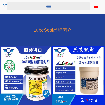
跳
至
内
容
LubeSeal品牌简介