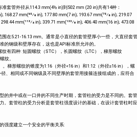
114.3 mm(4½ in)到502 mm (20 in)共有14种：
; 168.27 mm(65⁄8 in); 177.80 mm(7 in); 193.67 mm(75⁄8 in); 219.07
; 298.44 mm(113⁄4 in); 339.71 mm(133⁄8 in); 406.40 mm(16 in); 473.08
在5.21-16.13 mm。通常是小直径的套管壁厚小一些，大直径套
准的钢级和壁厚存在，这也是API标准所允许的。
纹有四种: 短圆螺纹（STC），长圆螺纹（LTC），梯形螺纹
准螺纹。
。梯形螺纹的锥度为1:16（外径<16 in）和1:12（外径≥16 in），螺
同一外径、相同或不同钢级及不同壁厚的套管用接箍连接组成的，应符合
型的井中或在一口井的不同生产时期，套管柱的受力是不同的。套
力。套管柱的受力分析是套管柱强度设计的基础，在设计套管柱时
的强度建立一个安全的平衡关系: