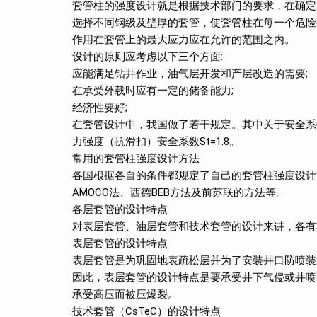
套管柱的强度设计就是根据技术部门的要求，在确定
选择不同钢级及壁厚的套管，使套管柱在每一个危险
作用在套管上的最大应力应在允许的范围之内。
设计的原则应考虑以下三个方面:
应能满足钻井作业，油气层开发和产层改造的需要;
在承受外载时应有一定的储备能力;
经济性要好;
在套管设计中，我国做了若干规定。其中关于安全系数的规定
力强度（抗滑扣）安全系数St=1.8。
常用的套管柱强度设计方法
各国根据各自的条件都规定了自己的套管柱强度设计
AMOCO法、西德BEB方法及前苏联的方法等。
各层套管的设计特点
对表层套管、油层套管和技术套管的设计来讲，各有
表层套管的设计特点
表层套管是为巩固地表疏松层并为了安装井口防喷装
因此，表层套管的设计特点是要承受井下气侵或井喷
承受高压而被压爆裂。
技术套管（CsTeC）的设计特点