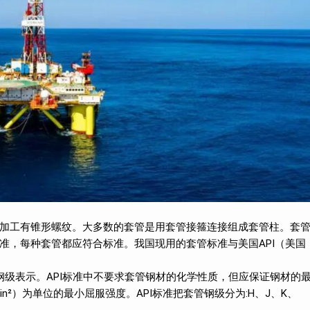
加工有锥形螺纹。大多数的套管是用套管接箍连接组成套管柱。套
准，每种套管都应符合标准。我国现用的套管标准与美国API（美国
钢级表示。API标准中不要求套管钢材的化学性质，但应保证钢材的
f/in²）为单位的最小屈服强度。API标准把套管钢级分为:H、J、K、