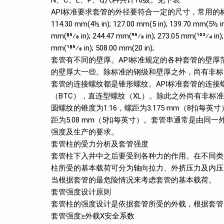
N、C、L、P、Q八种共计10级。见下表:
API标准要求套管的外径要符合一定的尺寸，常用的标准套管外径从
114.30 mm(4½ in); 127.00 mm(5 in); 139.70 mm(5½ in)
mm(85⁄8 in); 244.47 mm(95⁄8 in); 273.05 mm(103⁄4 in)
mm(185⁄8 in); 508.00 mm(20 in);
套管有不同的壁厚。API标准规定的各种套管的壁厚范围
的壁厚大一些。除标准的钢级和壁厚之外，尚有非标
套管的连接螺纹都是锥形螺纹。API标准套管的连接螺
（BTC），直连型螺纹（XL）。除此之外尚有非标
圆螺纹的锥度为1:16，螺距为3.175 mm（8扣每英寸）
距为5.08 mm（5扣每英寸）。套管串通常是由
强度及生产的要求。
套管柱的受力分析及套管强度
套管柱下入井中之后要受到各种力的作用。在不同类
柱所受的基本载荷可分为轴向拉力、外挤压力及内压
当根据套管的最危险情况来考虑套管的基本载荷。
套管强度设计原则
套管柱的强度设计是依据套管所受的外载，根据套管
套管强度≥外载X安全系数