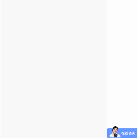
数
，
。
管