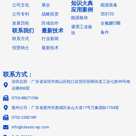
知识大典
公司文化
展会
能源装备
应用案例
公司专利
战略投资
3D打印
能源板块
发展历程
区域合作
全氟醚O圈
通用工业板
联系我们
最新技术
备件
块
联系方式
行业新闻
招贤纳士
最新技术
联系方式：
深圳总部：广东省深圳市南山区蛇口自贸区招商街道工业七路99号南
达楼806室
0755-88271596
惠州公司：广东省惠州市惠城区金山大道17号万象国际1704室
0752-2282189
info@classic-ap.com