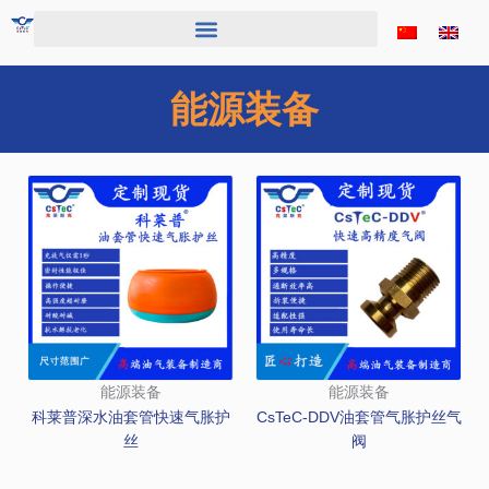
跳
至
内
容
能源装备
能源装备
能源装备
科莱普深水油套管快速气胀护
CsTeC-DDV油套管气胀护丝气
丝
阀