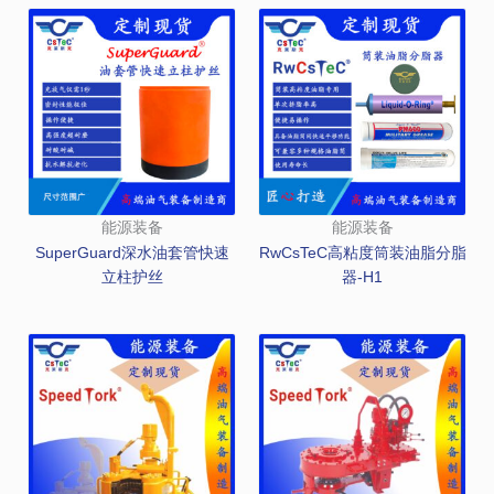
能源装备
能源装备
SuperGuard深水油套管快速
RwCsTeC高粘度筒装油脂分脂
立柱护丝
器-H1