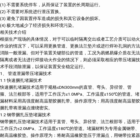
(1) 不需要系统停车，从而保证了装置的长周期运行。
(2) 不需要对系统进行泄压置换。
(3) 避免了因装置停车造成的损失和其它设备的损坏。
(4) 极大地减少了经济损失和环境污染。
相关技术介绍
根据生产现场的具体情况，对于可以临时隔离交出或者工艺介质可以动火
作业的情况下，可以采用更换管道、更换法兰垫片或进行焊补孔洞的方法
消除一般泄漏。但对于装置关键部位的管道，工况为易燃易爆介质在无法
隔离或者无法进行焊接动火作业的情况下，则必须采取相应的带压堵漏技
术手段消除泄漏，以保证装置安全稳定运行。
1、 管道泄漏带压堵漏技术
1.1 快速捆扎堵漏技术
快速捆扎堵漏技术适用于规格≤DN300mm的直管、弯头、异径管、管
箍、法兰根部等，适用于工作压力≤1.0MPa、工作温度≤150℃的管道。堵
漏材料采用高强度耐高温塑胶捆扎带。操作原理为：用高强度耐高温塑胶
捆扎带将泄漏点缠绕密实。
1.2 钢带捆扎压垫堵漏技术
钢带捆扎压垫堵漏技术适用于直管、弯头、异径管、法兰根部等，适用于
工作压力≤2.0MPa、工作温度≤180℃的管道。堵漏材料为专用金属钢带、
耐高温橡胶垫。操作原理为：将耐高温橡胶垫压于泄漏点，用钢带拉紧器