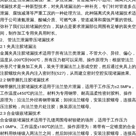
堵漏技术是一种新型技术，对夹具堵漏法的一种补充，专门针对管道多点
泄漏、腐蚀减薄等严重工况的一种处理方法。此种隔离式夹具堵漏技术适
用于公司液氨泄漏、酸碱介质、可燃气体，管道减薄和腐蚀严重的管线。
弥补了我们以前堵漏的空白，其缺点是要求泄漏部位周围有足够的装夹空
间，制作加工专用夹具用时长。
2、 管法兰泄漏带压堵漏技术
2.1 夹具注胶堵漏法
金属夹具注胶堵漏技术适用于所有法兰类泄漏，不管大小、异径、偏心，
温度从-200℃到900℃，所有压力都可以采用。操作原理为：根据管法兰
外形尺寸量身加工夹具，装夹于泄漏法兰上形成空腔，然后通过夹具上的
注胶螺纹向夹具内注入密封剂(527)，从而建立密封空腔实现堵漏效果。
2.2 钢带捆扎注胶堵漏技术
钢带捆扎注胶堵漏技术适用于法兰垫片泄漏，适用于工作压力≤2.5MPa，
工作温度≤450℃的法兰。材料为专用钢带、耐高温柔性密封胶料。操作
原理为：沿法兰外径将钢带箍紧；卸掉法兰螺母，安装注胶螺母，连接高
压注胶枪，向法兰垫片处注胶；换装原法兰螺母。
2.3 合金镶嵌堵漏技术
合金镶嵌堵漏技术适用于孔缝周围母材较硬的场所，适用于工作压力
≤1.0MPa、工作温度≤180℃的法兰。操作原理为：将带有一定锥度的合金
材料用铁锤镶入两法兰之间，然后卸掉法兰螺母，安装注胶螺母，连接高