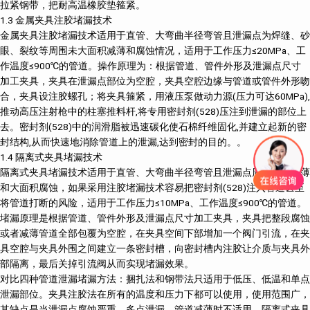
拉紧钢带，把耐高温橡胶垫箍紧。
1.3 金属夹具注胶堵漏技术
金属夹具注胶堵漏技术适用于直管、大弯曲半径弯管且泄漏点为焊缝、砂
眼、裂纹等周围未大面积减薄和腐蚀情况，适用于工作压力≤20MPa、工
作温度≤900℃的管道。操作原理为：根据管道、管件外形及泄漏点尺寸
加工夹具，夹具在泄漏点部位为空腔，夹具空腔边缘与管道或管件外形吻
合，夹具设注胶螺孔；将夹具箍紧，用液压泵做动力源(压力可达60MPa),
推动高压注射枪中的柱塞推料杆,将专用密封剂(528)压注到泄漏的部位上
去。密封剂(528)中的润滑脂被迅速碳化使石棉纤维固化,并建立起新的密
封结构,从而快速地消除管道上的泄漏,达到密封的目的。。
1.4 隔离式夹具堵漏技术
隔离式夹具堵漏技术适用于直管、大弯曲半径弯管且泄漏点周围明显减薄
和大面积腐蚀，如果采用注胶堵漏技术容易把密封剂(528)注入管道甚至
将管道打断的风险，适用于工作压力≤10MPa、工作温度≤900℃的管道。
堵漏原理是根据管道、管件外形及泄漏点尺寸加工夹具，夹具把整段腐蚀
或者减薄管道全部包覆为空腔，在夹具空间下部增加一个阀门引流，在夹
具空腔与夹具外围之间建立一条密封槽，向密封槽内注胶让介质与夹具外
部隔离，最后关掉引流阀从而实现堵漏效果。
对比四种管道泄漏堵漏方法：捆扎法和钢带法只适用于低压、低温和单点
泄漏部位。夹具注胶法在所有的温度和压力下都可以使用，使用范围广，
其缺点是当泄漏点腐蚀严重、多点泄漏、管道减薄时不适用。隔离式夹具