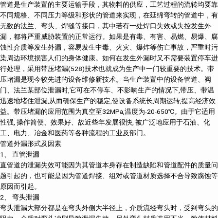
管道是生产装置的主要运输手段，其物料的供应，工艺过程的流转均要靠
不同规格、不同压力等级和形状的管道来实现，在延绵弯转的管道中，有
无数的法兰、弯头、焊缝等接口，其中若有一处焊口失效或失控发生外
漏，都将严重威胁装置的正常运行。如果是有毒、有害、易燃、易爆、腐
蚀性介质等发生外漏，容易发生中毒、火灾、爆炸等伤亡事故，严重时污
染周边环境损害人们的身体健康。如何在发生外漏时又不需要装置停车进
行处理，采用带压堵漏(528)技术也就成为生产中一门较重要的技术。带
压堵漏是现今较先进的设备维修新技术。当生产装置中的设备管道、阀
门、法兰某部位泄漏时,它可在不停车、不影响生产的情况下,带压、带温
迅速地堵住泄漏,从而确保生产的稳定,使设备系统长周期运转,提高经济效
益。带压堵漏的应用范围为真空至32MPa,温度为-20-650℃。由于它适用
性强, 操作简便、效果好、故近些年发展很快, 被广泛地应用于石油、化
工、电力、冶金和医药等各种流程的工业及部门。
管道外漏形式及因素
1、 直管泄漏
直管道的泄漏失效可能因为其管道本身存在制造缺陷和管道配件的质量问
题引起的，也可能是因为管道焊接、组对或管道材质选择不合导致腐蚀等
原因而引起。
2、 弯头泄漏
弯头泄漏大部分都是在弯头外侧大半径上，介质流经弯头时，受到弯头的