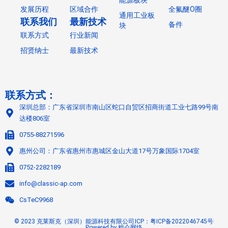
能源板块
发展历程
区域合作
全氟醚O圈
通用工业板
联系我们
最新技术
备件
块
联系方式
行业新闻
招贤纳士
最新技术
联系方式：
深圳总部：广东省深圳市南山区蛇口自贸区招商街道工业七路99号南
达楼806室
0755-88271596
惠州公司：广东省惠州市惠城区金山大道17号万象国际1704室
0752-2282189
info@classic-ap.com
CsTeC9968
© 2023 克莱斯克（深圳）能源科技有限公司
ICP：粤ICP备2022046745号
Powered by 粹介网络