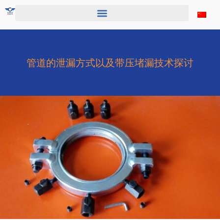
跳
至
内
容
管道的泄漏方式以及带压堵漏技术探讨