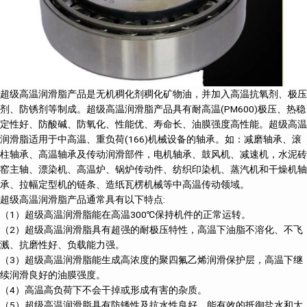
超级高温润滑脂产品是无机稠化剂稠化矿物油，并加入高温抗氧剂、极压
剂、防锈剂等制成。超级高温润滑脂产品具有耐高温(PM600)极压、热稳
定性好、防酸碱、防氧化、性能优、寿命长、油膜强度高性能。超级高温
润滑脂适用于中高温、重负荷(166)机械设备的轴承。如：减磨轴承、滚
柱轴承、高温轴承及传动润滑部件，电机轴承、鼓风机、减速机，水泥砖
窑主轴、漂染机、高温炉、锅炉传动件、纺织印染机、蒸汽机和干燥机轴
承、拉幅定型机的链条、造纸瓦楞机械等中高温传动领域。
超级高温润滑脂产品通常具有以下特点:
（1）超级高温润滑脂能在高温300℃保持机件的正常运转。
（2）超级高温润滑脂具有超强的耐极压特性，高温下油脂不溶化、不飞
溅、抗磨性好、负载能力强。
（3）超级高温润滑脂能生成高浓度的聚四氟乙烯润滑保护层，高温下继
续润滑良好的油膜强度。
（4）高温高负荷下不会干掉或形成有害的杂质。
（5）超级高温润滑脂具有防锈性及抗水性良好，能有效的抵御盐水和大