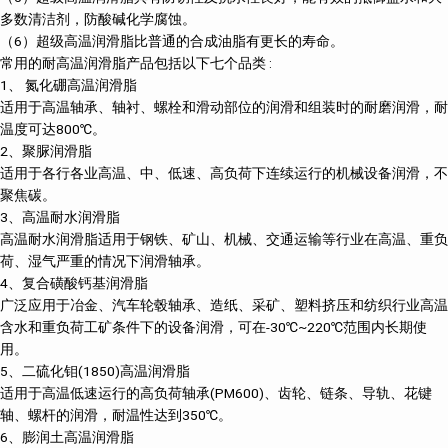
多数清洁剂，防酸碱化学腐蚀。
（6）超级高温润滑脂比普通的合成油脂有更长的寿命。
常用的耐高温润滑脂产品包括以下七个品类 :
1、 氮化硼高温润滑脂
适用于高温轴承、轴衬、螺栓和滑动部位的润滑和组装时的耐磨润滑，耐
温度可达800℃。
2、聚脲润滑脂
适用于各行各业高温、中、低速、高负荷下连续运行的机械设备润滑，不
聚焦碳。
3、高温耐水润滑脂
高温耐水润滑脂适用于钢铁、矿山、机械、交通运输等行业在高温、重负
荷、湿气严重的情况下润滑轴承。
4、复合磺酸钙基润滑脂
广泛应用于冶金、汽车轮毂轴承、造纸、采矿、塑料挤压和纺织行业高温
含水和重负荷工矿条件下的设备润滑，可在-30℃~220℃范围内长期使
用。
5、二硫化钼(1850)高温润滑脂
适用于高温低速运行的高负荷轴承(PM600)、齿轮、链条、导轨、花键
轴、螺杆的润滑，耐温性达到350℃。
6、膨润土高温润滑脂