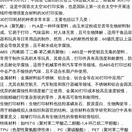
2020年5月5日，中国首飞成功的长征五号B运载火箭上，搭载着“3D打印
机”。这是中国首次太空3D打印实验，也是国际上第一次在太空中开展连
续纤维增强复合材料的3D打印实验。
3D打印耗材的种类非常丰富，主要包括以下几类‌：
PLA（聚乳酸）‌：PLA是一种环保塑料，由玉米淀粉或甘蔗等生物材料制
成。它易于打印，气味温和，对人体无害，且可生物降解，适用于食品容
器和玩具等日常用品的制作。然而，PLA的耐热性较差，60摄氏度以上温
度会导致其变形，且不耐水或化学腐蚀‌。
ABS（丙烯腈-丁二烯-苯乙烯共聚物）‌：ABS是一种坚韧且无毒的塑料，
常用于制作乐高积木等玩具。其熔点高，打印件具有高强度和耐磨性，防
水且耐化学腐蚀，适用于机械零件和汽车零件等领域。但ABS在打印过程
中会产生不愉快的气味，且不适合长期户外使用‌。
金属材料‌：金属材料如不锈钢、铝合金、钛合金等在3D打印中应用广
泛，尤其在航空航天、汽车制造和医疗器械等领域。不锈钢和铝合金因其
优异的耐腐蚀性和强度被广泛使用。金属3D打印成本较高且速度较慢，
但能精确打印复杂形状的零件，具有高可靠性和耐用性‌。
生物打印材料‌：生物打印材料包括羟基磷灰石、胶原蛋白、生物陶瓷等，
用于精确模拟人体组织和器官的结构。这些材料在医学研究和治疗中具有
重要意义，能够打印出具有生物活性的骨骼和软骨组织‌。
特殊材料‌：如PETG（聚对苯二甲酸乙二醇酯-1,4-环己烷二甲醇酯）、
TPU（热塑性聚氨酯弹性体）、PC（聚碳酸酯）、PET（聚对苯二甲酸