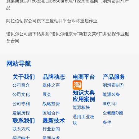
克莱斯克CsTeC发布LubeSeal 600/1深水高温阀门润滑密封剂产
品
阿拉伯钻探公司旗下三座钻井平台即将重启作业
诺贝尔公司旗下钻井船“诺贝尔维京号”新获文莱6口井钻探作业服
务合同
网站导航
关于我们
品牌动态
电商平台
产品服务
公司简介
媒体之声
润滑密封剂
知识大典
公司文化
展会
能源装备
应用案例
公司专利
战略投资
3D打印
能源板块
发展历程
区域合作
全氟醚O圈
通用工业板
联系我们
最新技术
备件
块
联系方式
行业新闻
招贤纳士
最新技术