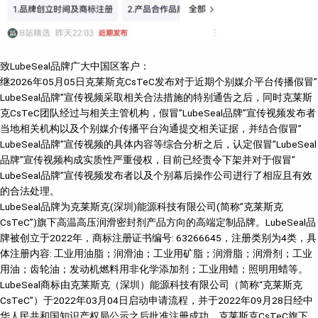
致LubeSeal品牌广大中国区客户：
继2026年05月05日克莱斯克CsTeC发布对于近期个别媒介平台传播假冒”
LubeSeal品牌”宣传视频采取相关合法措施的特别通告之后，同时克莱斯
克CsTeC团队经过与相关主管机构，假冒”LubeSeal品牌”宣传视频发布者
当地相关机构以及个别媒介传播平台沟通提交相关证据，并结合假冒”
LubeSeal品牌”宣传视频的具体内容等综合分析之后，认定假冒”LubeSeal
品牌”宣传视频构成实质性严重侵权，目前已经责令下架并对于假冒”
LubeSeal品牌”宣传视频发布者以及个别幕后操作公司进行了相应且有效
的合法处理。
LubeSeal品牌为克莱斯克(深圳)能源科技有限公司(简称”克莱斯克
CsTeC”)旗下高温高压润滑密封剂产品方向的高端定制品牌。LubeSeal品
牌被创立于2022年，商标注册证书编号: 63266645，注册类别为4类，具
体注册内容: 工业用油脂；润滑油；工业用矿脂；润滑脂；润滑剂；工业
用油；齿轮油；发动机燃料用非化学添加剂；工业用蜡；照明用蜡等。
LubeSeal商标由克莱斯克（深圳）能源科技有限公司（简称“克莱斯克
CsTeC”）于2022年03月04日启动申请流程，并于2022年09月28日经中
华人民共和国知识产权局公示之后批准注册成功。克莱斯克CsTeC旗下