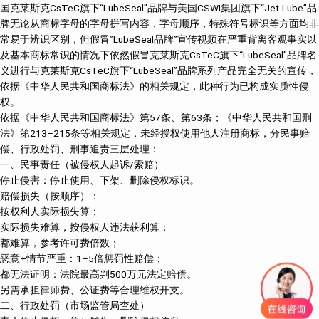
国克莱斯克CsTeC旗下“LubeSeal”品牌与美国CSWI集团旗下“Jet-Lube”品
牌无论从商标字母的字母拼写内容，字母顺序，特殊符号标识等方面均非
常易于辨识区别，但假冒”LubeSeal品牌”宣传视频在严重背离客观事实以
及基本商标常识的情况下依然假冒克莱斯克CsTeC旗下“LubeSeal”品牌名
义进行与克莱斯克CsTeC旗下“LubeSeal”品牌系列产品完全无关的宣传，
依据《中华人民共和国商标法》的相关规定，此种行为已构成实质性侵
权。
依据《中华人民共和国商标法》第57条、第63条；《中华人民共和国刑
法》第213–215条等相关规定，未经授权使用他人注册商标，分民事赔
偿、行政处罚、刑事追责三层处理：
一、民事责任（被侵权人起诉/索赔）
停止侵害：停止使用、下架、删除侵权标识。
赔偿损失（按顺序）：
按权利人实际损失算；
实际损失难算，按侵权人违法获利算；
都难算，参考许可费倍数；
恶意+情节严重：1–5倍惩罚性赔偿；
都无法证明：法院最高判500万元法定赔偿。
另需承担律师费、公证费等合理维权开支。
二、行政处罚（市场监管局查处）