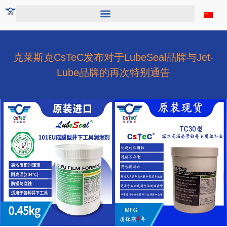
跳
至
内
容
克莱斯克CsTeC发布对于LubeSeal品牌与Jet-
Lube品牌的再次特别通告