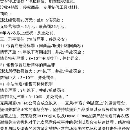
责令停止侵权：停止销售、删除侵权信息。
没收+销毁：侵权商品、专用制假工具/材料。
罚款：
违法经营额≥5万元：处0–5倍罚款；
无经营额或＜5万元：最高罚25万元；
5年内2次以上侵权：从重处罚。
三、刑事责任（情节严重，移送公安）
1）假冒注册商标罪（同商品/服务用相同商标）
情节严重：3年以下有期徒刑，并处/单处罚金；
情节特别严重：3–10年有期徒刑，并处罚金。
2）销售假冒注册商标的商品罪
违法所得数额较大：3年以下，并处/单处罚金；
数额巨大：3–10年，并处罚金。
3）非法制造/销售商标标识罪
情节严重：3年以下，并处/单处罚金；
情节特别严重：3–10年，并处罚金。”
克莱斯克CsTeC公司自成立以来，一直秉持“客户利益至上”的运营理念，
提倡并欢迎正常的市场竞争，坚持持续提升产品质量以及服务质量的正常
运营之道。克莱斯克CsTeC公司以及Liquid-O-Ring品牌产品制造商再次感
谢相关主管机构对于此次恶意侵权事件的关注以及合法从速处理，感谢相
关参与以及调查的各方坚定维护正常市场秩序的立场和坚决打击恶意侵权