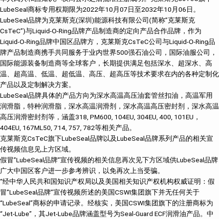
LubeSeal商标专用权期限为2022年10月07日至2032年10月06日。
LubeSeal品牌为克莱斯克(深圳)能源科技有限公司(简称”克莱斯克
CsTeC”)与Liquid-O-Ring品牌产品制造商的定向产品合作品牌，作为
Liquid-O-Ring品牌中国区品牌方，克莱斯克CsTeC公司与Liquid-O-Ring品
牌产品制造商携手共同服务于业内世界500强石油公司，国际油服公司，
国际能源装备制造商等全球客户，长期提供满足包括深水、超深水、高
温、超高温、低温、超低温、高压、超高压等技术要求在内的各种定制化
产品以及定制解决方案。
LubeSeal品牌具体的产品方向为深水高温高压油套管丝扣油，高温军用
润滑脂，特种润滑脂，深水高温润滑剂，深水高温高压密封剂，深水高温
高压润滑密封剂等，涵盖318, PM600, 104EU, 304EU, 400, 101EU，
404EU, 167ML50, 714, 757, 782等相关产品。
克莱斯克CsTeC旗下LubeSeal品牌以及LubeSeal品牌系列产品的相关宣
传视频信息见上方区域。
假冒”LubeSeal品牌”宣传视频的相关信息再次见下方区域供LubeSeal品牌
广大中国区客户进一步参考辨识，以免再次上当受骗。
“经中华人民共和国知识产权局以及美国相关知识产权机构权威证明：假
冒”LubeSeal品牌”宣传视频所述的美国CSWI集团旗下并无任何关于
“LubeSeal”商标的申请记录。经核实，美国CSWI集团旗下的注册商标为
“Jet-Lube”，其Jet-Lube品牌涵盖型号为Seal-Guard ECF润滑油产品。中