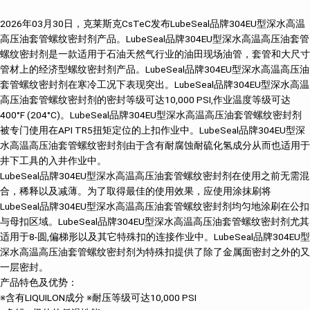
2026年03月30日，克莱斯克CsTeC发布LubeSeal品牌304EU型深水高温
高压油套管螺纹密封剂产品。LubeSeal品牌304EU型深水高温高压油套管
螺纹密封剂是一款适用于石油天然气行业的油田现场油管，套管和大尺寸
管材上的经济型螺纹密封剂产品。LubeSeal品牌304EU型深水高温高压油
套管螺纹密封剂在寒冷工况下表现突出。LubeSeal品牌304EU型深水高温
高压油套管螺纹密封剂的密封等级可达10,000 PSI,作业温度等级可达
400°F (204°C)。LubeSeal品牌304EU型深水高温高压油套管螺纹密封剂
被专门使用在API TR5扭矩定位的上扣作业中。LubeSeal品牌304EU型深
水高温高压油套管螺纹密封剂由于含有耐腐蚀耐硫化氢成分从而也适用于
井下工具的入井作业中。
LubeSeal品牌304EU型深水高温高压油套管螺纹密封剂在使用之前无需混
合，稀释以及减薄。为了取得最佳的使用效果，应使用涂抹刷将
LubeSeal品牌304EU型深水高温高压油套管螺纹密封剂均匀地涂刷在公扣
与母扣区域。LubeSeal品牌304EU型深水高温高压油套管螺纹密封剂尤其
适用于8-圆,偏梯形以及其它特殊扣的连接作业中。LubeSeal品牌304EU型
深水高温高压油套管螺纹密封剂为特殊扣提供了除了金属面密封之外的又
一层密封。
产品特色及优势：
※含有LIQUILON成分 ※耐压等级可达10,000 PSI