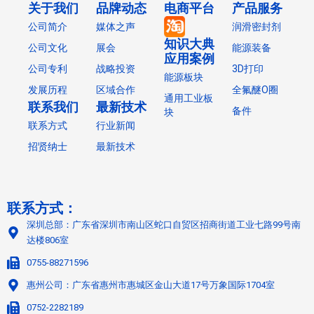
关于我们
品牌动态
电商平台
产品服务
公司简介
媒体之声
润滑密封剂
知识大典
公司文化
展会
能源装备
应用案例
公司专利
战略投资
3D打印
能源板块
发展历程
区域合作
全氟醚O圈
通用工业板
联系我们
最新技术
备件
块
联系方式
行业新闻
招贤纳士
最新技术
联系方式：
深圳总部：广东省深圳市南山区蛇口自贸区招商街道工业七路99号南
达楼806室
0755-88271596
惠州公司：广东省惠州市惠城区金山大道17号万象国际1704室
0752-2282189