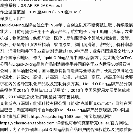
摩擦系数：0.9 API RP 5A3 Annex I
作业温度范围：10°F至400°F( -12°C至204°C)
保质期：四年
Liquid-O-Ring品牌被创立于1958年，自创立以来不断突破进取，持续发展
壮大，目前可提供应用于石油天然气，航空电子，海工船舶，汽车，农业
机械，物流运输，纺织印染，医疗，新能源等各个领域包括油管、套管、
钻杆、钻铤专用顶级丝扣油、管道涂层、阀门润滑剂、密封剂、特种润滑
剂、润滑脂和井下作业密封剂等超过1000种产品，业务范围遍及全球130
多个国家和地区。作为Liquid-O-Ring品牌中国区品牌方，克莱斯克CsTeC
公司与Liquid-O-Ring品牌产品制造商携手共同服务于业内世界500强石油
公司，国际油服公司，国际能源装备制造商等全球客户，长期提供满足包
括深水、超深水、高温、超高温、低温、超低温、高压、超高压等技术要
求在内的各种定制化产品以及定制解决方案。Liquid-O-Ring品牌产品分别
获得美国2015年度总统“出口明星奖”，2013年度国际贸易发展团体成就
奖，2010年度总统“出口明星奖”等荣誉奖项。
克莱斯克（深圳）能源科技有限公司（简称“克莱斯克CsTeC”）目前在阿
里巴巴，淘宝等电商平台均设有Liquid-O-Ring品牌产品旗舰店, 其中阿里
巴巴旗舰店网址: https://liquidoring.1688.com, 淘宝旗舰店网址:
https://classic-ap.taobao.com, 详情也可参询克莱斯克CsTeC官方网站。
同时，为了全力保障Liquid-O-Ring品牌产品用户的合法权益以及消除质保