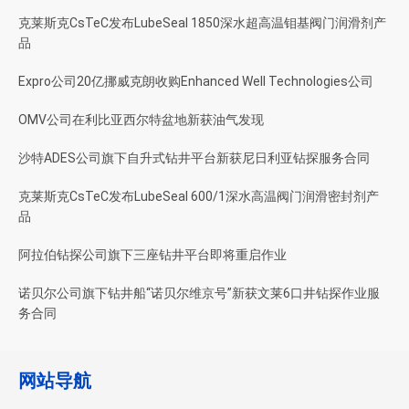
克莱斯克CsTeC发布LubeSeal 1850深水超高温钼基阀门润滑剂产
品
Expro公司20亿挪威克朗收购Enhanced Well Technologies公司
OMV公司在利比亚西尔特盆地新获油气发现
沙特ADES公司旗下自升式钻井平台新获尼日利亚钻探服务合同
克莱斯克CsTeC发布LubeSeal 600/1深水高温阀门润滑密封剂产
品
阿拉伯钻探公司旗下三座钻井平台即将重启作业
诺贝尔公司旗下钻井船“诺贝尔维京号”新获文莱6口井钻探作业服
务合同
网站导航