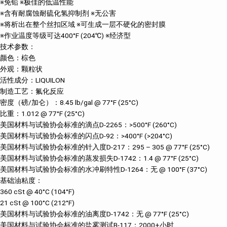
※免铅 ※极佳的低温性能
※含有耐腐蚀耐硫化氢抑制剂 ※无公害
※将析出在整个丝扣区域 ※可生成一层不硬化的密封膜
※作业温度等级可达400°F (204℃) ※经济型
技术参数：
颜色：棕色
外观：颗粒状
活性成分：LIQUILON
制造工艺：氟化反应
密度（磅/加仑）：8.45 lb/gal @ 77°F (25°C)
比重：1.012 @ 77°F (25°C)
美国材料与试验协会标准的滴点D-2265：>500°F (260°C)
美国材料与试验协会标准的闪点D-92：>400°F (>204°C)
美国材料与试验协会标准的针入度D-217：295 – 305 @ 77°F (25°C)
美国材料与试验协会标准的蒸发损失D-1742：1.4 @ 77°F (25°C)
美国材料与试验协会标准的水冲刷特性D-1264：无 @ 100°F (37°C)
基础油粘度：
360 cSt @ 40°C (104°F)
21 cSt @ 100°C (212°F)
美国材料与试验协会标准的油离度D-1742：无 @ 77°F (25°C)
美国材料与试验协会标准的盐雾测试B-117：2000+小时