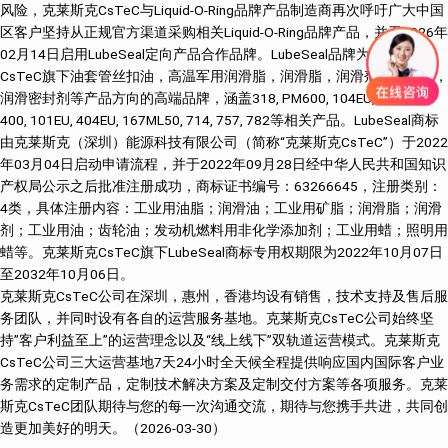
风险，克莱斯克CsTeC与Liquid-O-Ring品牌产品制造商再次呼吁广大中国
区客户坚持从正规官方渠道采购相关Liquid-O-Ring品牌产品，并于2026年
02月14日启用LubeSeal定向产品合作品牌。LubeSeal品牌为克莱斯克
CsTeC旗下油套管丝扣油，高温军用润滑脂，润滑脂，润滑剂，密封剂，
润滑密封剂等产品方向的高端品牌，涵盖318, PM600, 104EU, 304EU,
400, 101EU, 404EU, 167ML50, 714, 757, 782等相关产品。LubeSeal商标
由克莱斯克（深圳）能源科技有限公司（简称“克莱斯克CsTeC”）于2022
年03月04日启动申请流程，并于2022年09月28日经中华人民共和国知识
产权局公示之后批准注册成功，商标证书编号：63266645，注册类别：
4类，具体注册内容：工业用油脂；润滑油；工业用矿脂；润滑脂；润滑
剂；工业用油；齿轮油；发动机燃料用非化学添加剂；工业用蜡；照明用
蜡等。克莱斯克CsTeC旗下LubeSeal商标专用权期限为2022年10月07日
至2032年10月06日。
克莱斯克CsTeC公司在深圳，惠州，香港均设有销售，技术支持及售后服
务团队，并同时设有各自的运营服务基地。克莱斯克CsTeC公司始终坚
持”客户利益至上”的运营理念以及“线上线下”双轨道运营模式。克莱斯克
CsTeC公司三大运营基地7天24小时全天候全程提供响应国内国际客户业
务需求的定制产品，定制技术解决方案及定制交付方案等各项服务。克莱
斯克CsTeC团队期待与您的每一次沟通交流，期待与您携手共进，共同创
造更加美好的明天。（2026-03-30）