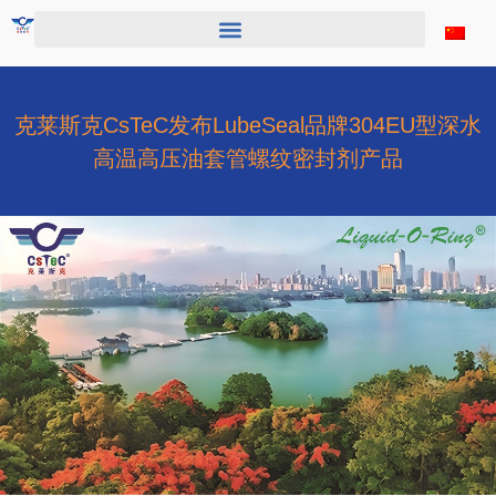
跳
至
内
容
克莱斯克CsTeC发布LubeSeal品牌304EU型深水
高温高压油套管螺纹密封剂产品