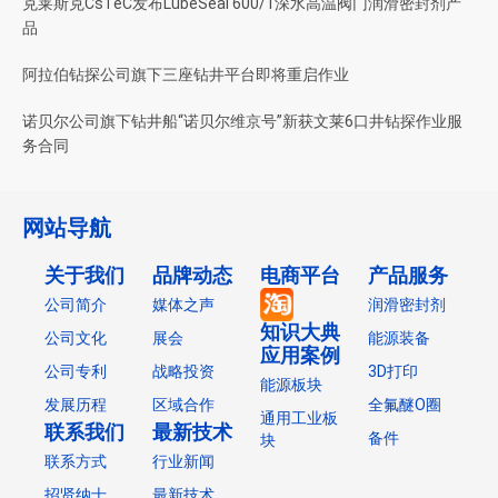
克莱斯克CsTeC发布LubeSeal 600/1深水高温阀门润滑密封剂产
品
阿拉伯钻探公司旗下三座钻井平台即将重启作业
诺贝尔公司旗下钻井船“诺贝尔维京号”新获文莱6口井钻探作业服
务合同
网站导航
关于我们
品牌动态
电商平台
产品服务
公司简介
媒体之声
润滑密封剂
知识大典
公司文化
展会
能源装备
应用案例
公司专利
战略投资
3D打印
能源板块
发展历程
区域合作
全氟醚O圈
通用工业板
联系我们
最新技术
备件
块
联系方式
行业新闻
招贤纳士
最新技术