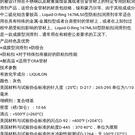
的被设计用在不锈钢以及耐重腐蚀金属或者合金管材上的特定专用防粘润
滑剂产品，这些合金管材的材质包括铬，镍和蒙乃尔等。由于其组成成分
中二硫化钼含量较高，Liquid-O-Ring 167ML50型防粘扣润滑剂非常适合
用在具有特殊的金属-金属扣型或者台肩密封的管材上，或者在上卸扣过
程中易受粘扣影响的管材上。Liquid-O-Ring 167ML50型防粘扣润滑剂也
是一款成膜型润滑剂，通常用在有精密公差要求的工况下。
产品特色及优势
※成膜型润滑剂 ※防咬合
※防粘扣 ※对于特殊扣有极好的防粘扣性能
※耐高温 ※适用于CRA管材
技术参数
有效化学成分：LIQUILON
颜色：灰色
美国材料与试验协会标准的针入度（25℃）D-217：265-295 单位为1/10
毫米
增稠剂：复合锂基
密度（磅/加仑）：10.66
滴点：>500°F (>260°C)
美国材料与试验协会标准的闪点D-92：>400°F (>204°C)
美国材料与试验协会标准的粘度D-445 ：370 40°C，单位为厘斯
美国材料与试验协会标准的水冲刷性能测试D-1264：无 100°F (37°C)