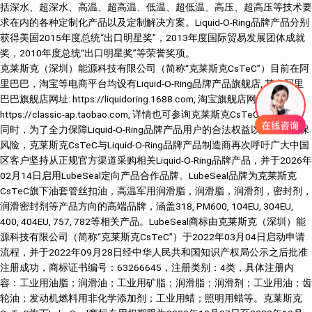
括深水、超深水、高温、超高温、低温、超低温、高压、超高压等技术要
求在内的各种定制化产品以及定制解决方案。Liquid-O-Ring品牌产品分别
获得美国2015年度总统“出口明星奖”，2013年度国际贸易发展团体成就
奖，2010年度总统“出口明星奖”等荣誉奖项。
克莱斯克（深圳）能源科技有限公司（简称“克莱斯克CsTeC”）目前在阿
里巴巴，淘宝等电商平台均设有Liquid-O-Ring品牌产品旗舰店, 其中阿里
巴巴旗舰店网址: https://liquidoring.1688.com, 淘宝旗舰店网址:
https://classic-ap.taobao.com, 详情也可参询克莱斯克CsTeC官方网站。
同时，为了全力保障Liquid-O-Ring品牌产品用户的合法权益以及消除质保
风险，克莱斯克CsTeC与Liquid-O-Ring品牌产品制造商再次呼吁广大中国
区客户坚持从正规官方渠道采购相关Liquid-O-Ring品牌产品，并于2026年
02月14日启用LubeSeal定向产品合作品牌。LubeSeal品牌为克莱斯克
CsTeC旗下油套管丝扣油，高温军用润滑脂，润滑脂，润滑剂，密封剂，
润滑密封剂等产品方向的高端品牌，涵盖318, PM600, 104EU, 304EU,
400, 404EU, 757, 782等相关产品。LubeSeal商标由克莱斯克（深圳）能
源科技有限公司（简称“克莱斯克CsTeC”）于2022年03月04日启动申请
流程，并于2022年09月28日经中华人民共和国知识产权局公示之后批准
注册成功，商标证书编号：63266645，注册类别：4类，具体注册内
容：工业用油脂；润滑油；工业用矿脂；润滑脂；润滑剂；工业用油；齿
轮油；发动机燃料用非化学添加剂；工业用蜡；照明用蜡等。克莱斯克