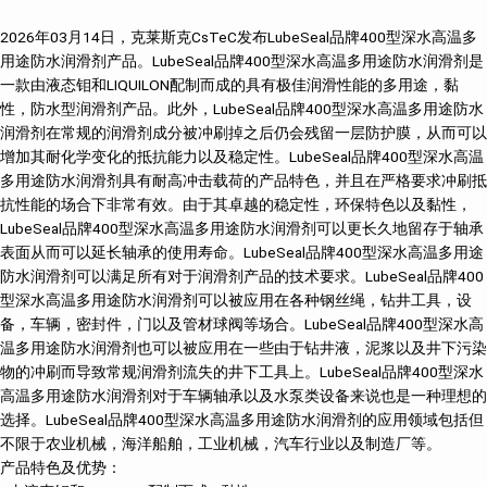
2026年03月14日，克莱斯克CsTeC发布LubeSeal品牌400型深水高温多
用途防水润滑剂产品。LubeSeal品牌400型深水高温多用途防水润滑剂是
一款由液态钼和LIQUILON配制而成的具有极佳润滑性能的多用途，黏
性，防水型润滑剂产品。此外，LubeSeal品牌400型深水高温多用途防水
润滑剂在常规的润滑剂成分被冲刷掉之后仍会残留一层防护膜，从而可以
增加其耐化学变化的抵抗能力以及稳定性。LubeSeal品牌400型深水高温
多用途防水润滑剂具有耐高冲击载荷的产品特色，并且在严格要求冲刷抵
抗性能的场合下非常有效。由于其卓越的稳定性，环保特色以及黏性，
LubeSeal品牌400型深水高温多用途防水润滑剂可以更长久地留存于轴承
表面从而可以延长轴承的使用寿命。LubeSeal品牌400型深水高温多用途
防水润滑剂可以满足所有对于润滑剂产品的技术要求。LubeSeal品牌400
型深水高温多用途防水润滑剂可以被应用在各种钢丝绳，钻井工具，设
备，车辆，密封件，门以及管材球阀等场合。LubeSeal品牌400型深水高
温多用途防水润滑剂也可以被应用在一些由于钻井液，泥浆以及井下污染
物的冲刷而导致常规润滑剂流失的井下工具上。LubeSeal品牌400型深水
高温多用途防水润滑剂对于车辆轴承以及水泵类设备来说也是一种理想的
选择。LubeSeal品牌400型深水高温多用途防水润滑剂的应用领域包括但
不限于农业机械，海洋船舶，工业机械，汽车行业以及制造厂等。
产品特色及优势：