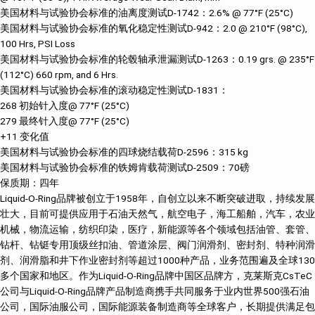
美国材料与试验协会标准的油离度测试D-1742：2.6% @ 77°F (25°C)
美国材料与试验协会标准的氧化稳定性测试D-942：2.0 @ 210°F (98°C),
100 Hrs, PSI Loss
美国材料与试验协会标准的轮毂轴承泄漏测试D-1263：0.19 grs. @ 235°F
(112°C) 660 rpm, and 6 Hrs.
美国材料与试验协会标准的滚动稳定性测试D-1831：
268 初始针入度@ 77°F (25°C)
279 最终针入度@ 77°F (25°C)
+11 变化值
美国材料与试验协会标准的四球烧结载荷D-2596：315 kg
美国材料与试验协会标准的铁姆肯载荷测试D-2509：70磅
保质期：四年
Liquid-O-Ring品牌被创立于1958年，自创立以来不断突破进取，持续发展
壮大，目前可提供应用于石油天然气，航空电子，海工船舶，汽车，农业
机械，物流运输，纺织印染，医疗，新能源等各个领域包括油管、套管、
钻杆、钻铤专用顶级丝扣油、管道涂层、阀门润滑剂、密封剂、特种润滑
剂、润滑脂和井下作业密封剂等超过1000种产品，业务范围遍及全球130
多个国家和地区。作为Liquid-O-Ring品牌中国区品牌方，克莱斯克CsTeC
公司与Liquid-O-Ring品牌产品制造商携手共同服务于业内世界500强石油
公司，国际油服公司，国际能源装备制造商等全球客户，长期提供满足包