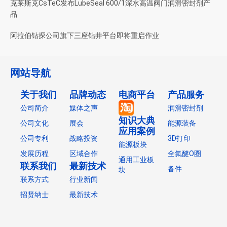
克莱斯克CsTeC发布LubeSeal 600/1深水高温阀门润滑密封剂产
品
阿拉伯钻探公司旗下三座钻井平台即将重启作业
网站导航
关于我们
品牌动态
电商平台
产品服务
公司简介
媒体之声
润滑密封剂
知识大典
公司文化
展会
能源装备
应用案例
公司专利
战略投资
3D打印
能源板块
发展历程
区域合作
全氟醚O圈
通用工业板
联系我们
最新技术
备件
块
联系方式
行业新闻
招贤纳士
最新技术