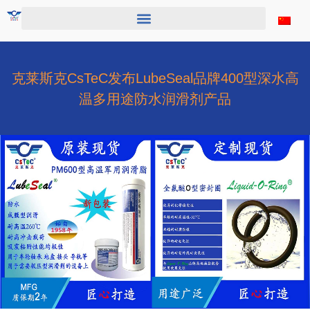
跳
至
内
容
克莱斯克CsTeC发布LubeSeal品牌400型深水高
温多用途防水润滑剂产品