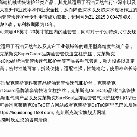
型高端机械式快速护丝类产品，其尤其适用于石油天然气行业深水以及
大提升作业效率和作业安全性，从而降低深水以及超深水现场作业
套管快速护丝专利申请成功获批，专利号为ZL 2025 3 0047949.6。
启动申请，专利权期限为15年。
可兼容4.5英寸-20英寸范围内的油套管，同时对于个别特殊尺寸及规
是一款适用于石油天然气以及其它工业领域等的通用型高精度气阀产品，
斯克SuperGuard品牌油套管快速立柱护丝，克莱斯克
CsTeCitp品牌油套管快速气胀护丝等产品各种气管道，动力设备以及定
高，密封性能可靠，拆装便捷，适配性强，性能稳定，使用寿命长
可兼容适配克莱斯克科莱普品牌油套管快速气胀护丝，克莱斯克
artGuard品牌油套管快速立柱护丝，克莱斯克CsTeCitp品牌油套管快
高精度气阀产品以及克莱斯克SureSeal品牌油套管气胀护丝专用O型密
参询克莱斯克CsTeC官方网站或者克莱斯克CsTeC阿里巴巴以及
liquidoring.1688.com, 克莱斯克淘宝旗舰店网址:
CsTeC团队随时欢迎您的咨询洽谈。