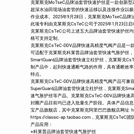
克莱斯克MoTseC品牌油套管快速护丝是一款创新
超深水油田现场油套管的快速运移以及连接作业以极
作业成本。2025年9月28日，克莱斯克MoTseC品牌油
此项专利由克莱斯克CsTeC公司于2025年1月23日
克莱斯克CsTeC公司上述五大品牌油套管快速护丝均
格可支持定制。
克莱斯克CsTeC-DDV品牌快速高精度气阀产品
可适配于克莱斯克科莱普品牌油套管快速气胀护丝，克莱
SmartGuard品牌油套管快速立柱护丝，克莱斯克
制产品中，起到快速通断气路的作用，具有通断效率
特点。
克莱斯克CsTeC-DDV品牌快速高精度气阀产品
SuperGuard品牌油套管快速立柱护丝，克莱斯克Sm
速气胀护丝等产品。克莱斯克CsTeC-DDV品牌快速
封圈产品目前均已进入批量生产阶段。具体产品信息可
宝产品旗舰店，其中克莱斯克阿里巴巴旗舰店网址: https://
https://classic-ap.taobao.com，克莱斯克
产品应用：
※科莱普品牌油套管快速气胀护丝