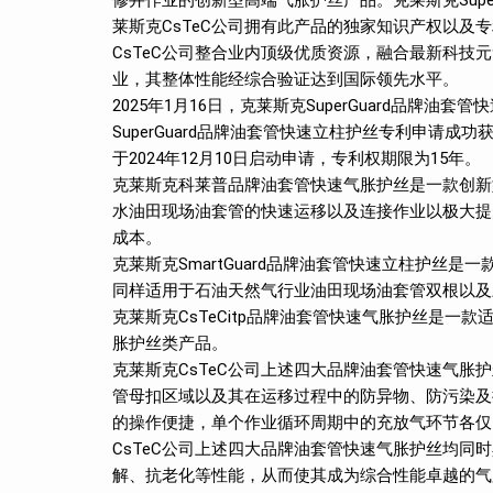
修井作业的创新型高端气胀护丝产品。克莱斯克Supe
莱斯克CsTeC公司拥有此产品的独家知识产权以及专利
CsTeC公司整合业内顶级优质资源，融合最新科
业，其整体性能经综合验证达到国际领先水平。
2025年1月16日，克莱斯克SuperGuard品牌油
SuperGuard品牌油套管快速立柱护丝专利申请成功获批，
于2024年12月10日启动申请，专利权期限为15年。
克莱斯克科莱普品牌油套管快速气胀护丝是一款创新
水油田现场油套管的快速运移以及连接作业以极大提
成本。
克莱斯克SmartGuard品牌油套管快速立柱护丝是一
同样适用于石油天然气行业油田现场油套管双根以及
克莱斯克CsTeCitp品牌油套管快速气胀护丝是
胀护丝类产品。
克莱斯克CsTeC公司上述四大品牌油套管快速气
管母扣区域以及其在运移过程中的防异物、防污染及
的操作便捷，单个作业循环周期中的充放气环节各仅
CsTeC公司上述四大品牌油套管快速气胀护丝均
解、抗老化等性能，从而使其成为综合性能卓越的气