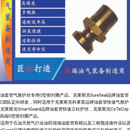
al品牌油套管气胀护丝专用O型密封圈产品。克莱斯克SureSeal品牌油套管
eC团队定向研发，同时适用于克莱斯克科莱普品牌油套管快速气胀护
克莱斯克SmartGuard品牌油套管快速立柱护丝，克莱斯克CsTeCitp
高端O型密封圈产品。
是一款适用于石油天然气行业油田现场油套管双根以及三根预连接作业以