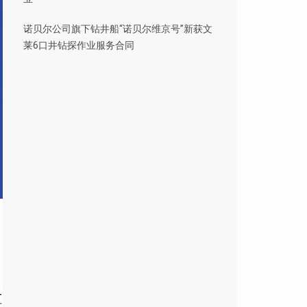
诺贝尔公司旗下钻井船“诺贝尔维京号”新获文
莱6口井钻探作业服务合同
及