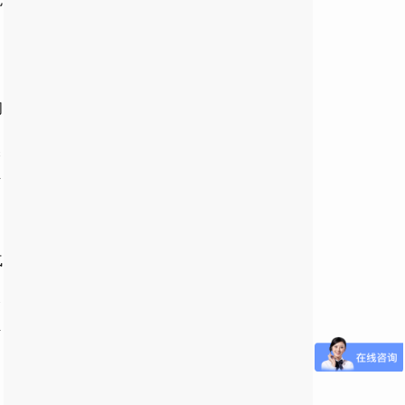
克
司
深
业
气
套
丝