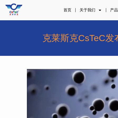
跳
至
首页
关于我们
产
内
容
克莱斯克CsTeC发