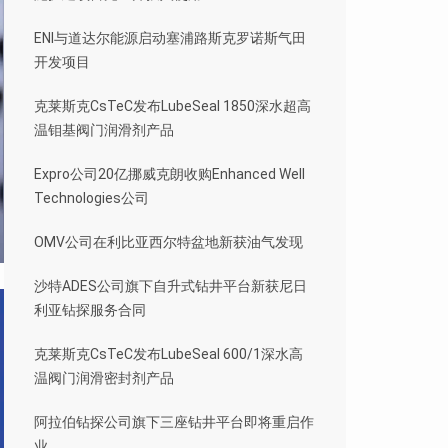
ENI与道达尔能源启动塞浦路斯克罗诺斯气田
开发项目
克莱斯克CsTeC发布LubeSeal 1850深水超高
温钼基阀门润滑剂产品
Expro公司20亿挪威克朗收购Enhanced Well
Technologies公司
OMV公司在利比亚西尔特盆地新获油气发现
沙特ADES公司旗下自升式钻井平台新获尼日
利亚钻探服务合同
克莱斯克CsTeC发布LubeSeal 600/1深水高
温阀门润滑密封剂产品
阿拉伯钻探公司旗下三座钻井平台即将重启作
业