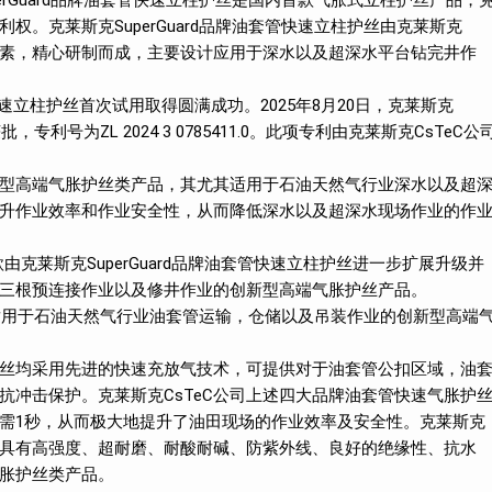
rGuard品牌油套管快速立柱护丝是国内首款气胀式立柱护丝产品，
权。克莱斯克SuperGuard品牌油套管快速立柱护丝由克莱斯克
技元素，精心研制而成，主要设计应用于深水以及超深水平台钻完井作
套管快速立柱护丝首次试用取得圆满成功。2025年8月20日，克莱斯克
专利号为ZL 2024 3 0785411.0。此项专利由克莱斯克CsTeC公
型高端气胀护丝类产品，其尤其适用于石油天然气行业深水以及超
升作业效率和作业安全性，从而降低深水以及超深水现场作业的作
款由克莱斯克SuperGuard品牌油套管快速立柱护丝进一步扩展升级并
三根预连接作业以及修井作业的创新型高端气胀护丝产品。
一款适用于石油天然气行业油套管运输，仓储以及吊装作业的创新型高端
胀护丝均采用先进的快速充放气技术，可提供对于油套管公扣区域，油
抗冲击保护。克莱斯克CsTeC公司上述四大品牌油套管快速气胀护
需1秒，从而极大地提升了油田现场的作业效率及安全性。克莱斯克
同时具有高强度、超耐磨、耐酸耐碱、防紫外线、良好的绝缘性、抗水
胀护丝类产品。