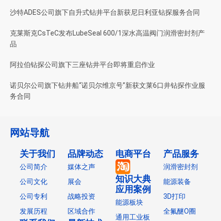
沙特ADES公司旗下自升式钻井平台新获尼日利亚钻探服务合同
克莱斯克CsTeC发布LubeSeal 600/1深水高温阀门润滑密封剂产
品
阿拉伯钻探公司旗下三座钻井平台即将重启作业
诺贝尔公司旗下钻井船“诺贝尔维京号”新获文莱6口井钻探作业服
务合同
网站导航
关于我们
品牌动态
电商平台
产品服务
公司简介
媒体之声
润滑密封剂
知识大典
公司文化
展会
能源装备
应用案例
公司专利
战略投资
3D打印
能源板块
发展历程
区域合作
全氟醚O圈
通用工业板