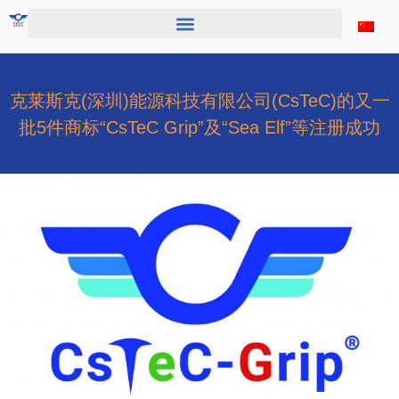
跳
至
内
容
克莱斯克(深圳)能源科技有限公司(CsTeC)的又一
批5件商标“CsTeC Grip”及“Sea Elf”等注册成功