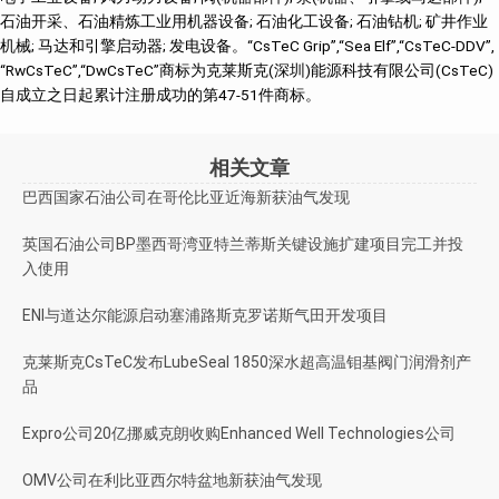
石油开采、石油精炼工业用机器设备; 石油化工设备; 石油钻机; 矿井作业
机械; 马达和引擎启动器; 发电设备。“CsTeC Grip”,“Sea Elf”,“CsTeC-DDV”,
“RwCsTeC”,“DwCsTeC”商标为克莱斯克(深圳)能源科技有限公司(CsTeC)
自成立之日起累计注册成功的第47-51件商标。
相关文章
巴西国家石油公司在哥伦比亚近海新获油气发现
英国石油公司BP墨西哥湾亚特兰蒂斯关键设施扩建项目完工并投
入使用
ENI与道达尔能源启动塞浦路斯克罗诺斯气田开发项目
克莱斯克CsTeC发布LubeSeal 1850深水超高温钼基阀门润滑剂产
品
Expro公司20亿挪威克朗收购Enhanced Well Technologies公司
OMV公司在利比亚西尔特盆地新获油气发现