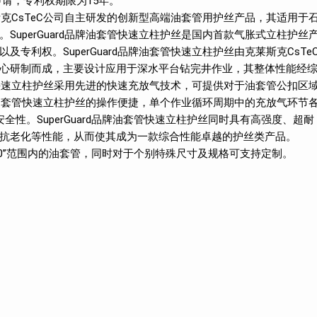
动申请，专利权期限为15年。
莱斯克CsTeC公司自主研发的创新型高端油套管用护丝产品，其适用于
uperGuard品牌油套管快速立柱护丝是国内首款气胀式立柱护丝
及专利权。SuperGuard品牌油套管快速立柱护丝由克莱斯克CsTe
心研制而成，主要设计应用于深水平台钻完井作业，其整体性能经
套管快速立柱护丝采用先进的快速充放气技术，可提供对于油套管公扣区
品牌油套管快速立柱护丝的操作便捷，单个作业循环周期中的充放气环节
性。SuperGuard品牌油套管快速立柱护丝同时具有高强度、超耐
抗老化等性能，从而使其成为一款综合性能卓越的护丝类产品。
2’’-20’’范围内的油套管，同时对于个别特殊尺寸及规格可支持定制。