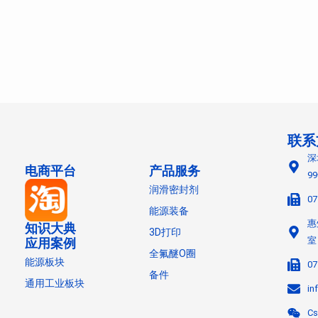
联系
深
电商平台
产品服务
9
润滑密封剂
07
能源装备
惠
知识大典
3D打印
室
应用案例
全氟醚O圈
能源板块
07
备件
通用工业板块
in
Cs