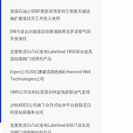
英国石油公司BP墨西哥湾亚特兰蒂斯关键设
施扩建项目完工并投入使用
ENI与道达尔能源启动塞浦路斯克罗诺斯气田
开发项目
克莱斯克CsTeC发布LubeSeal 1850深水超高
温钼基阀门润滑剂产品
Expro公司20亿挪威克朗收购Enhanced Well
Technologies公司
OMV公司在利比亚西尔特盆地新获油气发现
沙特ADES公司旗下自升式钻井平台新获尼日
利亚钻探服务合同
克莱斯克CsTeC发布LubeSeal 600/1深水高
温阀门润滑密封剂产品