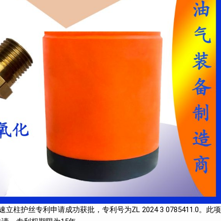
快速立柱护丝专利申请成功获批，专利号为ZL 2024 3 0785411.0。此项