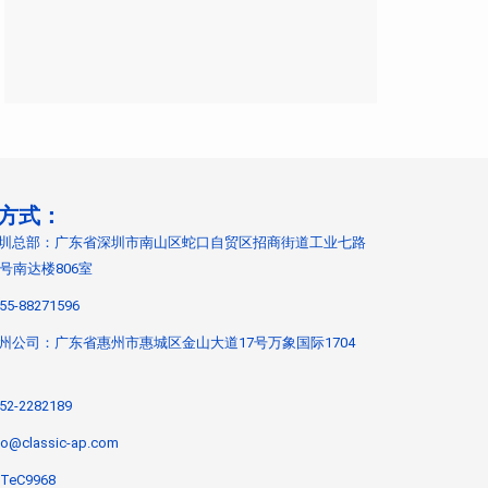
方式：
圳总部：广东省深圳市南山区蛇口自贸区招商街道工业七路
9号南达楼806室
55-88271596
州公司：广东省惠州市惠城区金山大道17号万象国际1704
52-2282189
fo@classic-ap.com
TeC9968