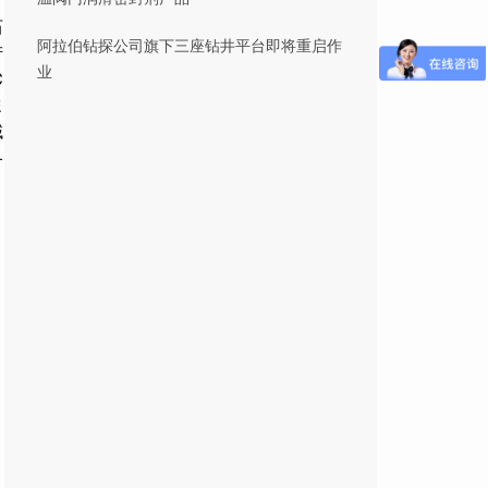
石
阿拉伯钻探公司旗下三座钻井平台即将重启作
产
业
C
综
域
各