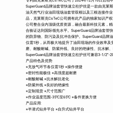
专利由克莱斯克CsTeC公司于2024年12月10日启
SuperGuard品牌油套管快速立柱护丝是一款由克
油天然气行业油田现场油套管双根以及三根连接作业。S
品，克莱斯克CsTeC公司拥有此产品的独家知识产权以
公司整合业内顶级优质资源，融合最新科技元素，精
合验证达到国际领先水平。SuperGuard品牌油
的防异物、防污染及抗冲击保护。SuperGuard
仅需1秒，从而极大地提升了油田现场的作业效率及安全
磨、耐酸耐碱、防紫外线、良好的绝缘性、抗水解、
SuperGuard品牌油套管快速立柱护丝可兼容3-1/
产品特色及优势:
※充放气环节各仅需1秒 ※操作便捷
※密封性能极佳 ※高强度超耐磨
※耐酸耐碱 ※抗水解抗老化
※防紫外线 ※良好的绝缘性
※定制现货 ※尺寸范围广
※作业温度范围-35℃至65℃ ※备件更换方便
产品应用:
※半潜式钻井平台 ※自升式钻井平台