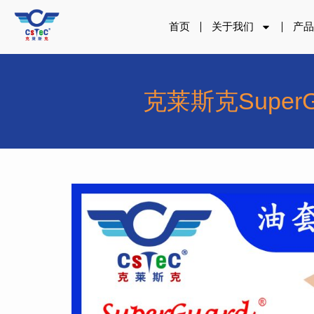
跳
至
首页
关于我们
产
内
容
克莱斯克Supe