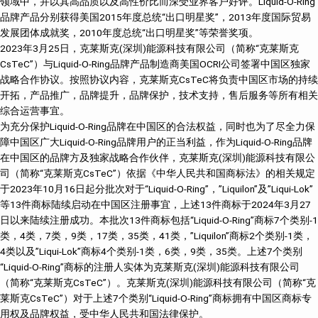
领域中，并以其高品质以及高性价比而深受业界客户好评。Liquid-O-Ring
品牌产品分别获得美国2015年度总统“出口明星奖”，2013年度国际贸易
发展团体成就奖，2010年度总统“出口明星奖”等荣誉奖项。
2023年3月25日，克莱斯克(深圳)能源科技有限公司（简称“克莱斯克
CsTeC”）与Liquid-O-Ring品牌产品制造商美国OCRI公司签署中国区独家
战略合作协议。按照协议内容，克莱斯克CsTeC将负责中国区市场的持续
开拓，产品推广，品牌提升，品牌保护，技术支持，售后服务等所有相关
综合运营事宜。
为充分保护Liquid-O-Ring品牌在中国区的合法权益，同时也为了尽全力保
障中国区广大Liquid-O-Ring品牌用户的正当利益，作为Liquid-O-Ring品牌
在中国区的品牌方及独家战略合作伙伴，克莱斯克(深圳)能源科技有限公
司（简称“克莱斯克CsTeC”）依据《中华人民共和国商标法》的相关规定
于2023年10月16日起分批次对于“Liquid-O-Ring”，”Liquilon”及”Liqui-Lok”
等13件商标陆续启动在中国区注册事宜，上述13件商标于2024年3月27
日以来陆续注册成功。本批次13件商标包括“Liquid-O-Ring”商标7个类别-1
类，4类，7类，9类，17类，35类，41类，”Liquilon”商标2个类别-1类，
4类以及”Liqui-Lok”商标4个类别-1类，6类，9类，35类。上述7个类别
“Liquid-O-Ring”商标的注册人实体为克莱斯克(深圳)能源科技有限公司
（简称“克莱斯克CsTeC”）。克莱斯克(深圳)能源科技有限公司（简称“克
莱斯克CsTeC”）对于上述7个类别“Liquid-O-Ring”商标拥有中国区商标专
用权及品牌权益，受中华人民共和国法律保护。