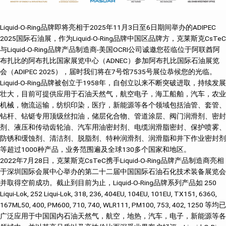
Liquid-O-Ring品牌即将亮相于2025年11月3日至6日期间举办的ADIPEC
2025国际石油展，作为Liquid-O-Ring品牌中国区品牌方，克莱斯克CsTeC
与Liquid-O-Ring品牌产品制造商-美国OCRI公司诚邀您莅临位于阿联酋阿
布扎比的阿布扎比国家展览中心（ADNEC）参加阿布扎比国际石油展览
会（ADIPEC 2025），届时我们将在7号馆7535号展位恭候您的光临。
Liquid-O-Ring品牌被创立于1958年，自创立以来不断突破进取，持续发展
壮大，目前可提供应用于石油天然气，航空电子，海工船舶，汽车，农业
机械，物流运输，纺织印染，医疗，新能源等各个领域包括油管、套管、
钻杆、钻铤专用顶级丝扣油，储层化合物、管道涂层、阀门润滑剂、密封
剂、液压和传动齿轮油、汽车用油密封剂、电缆润滑脂密封、保护喷雾、
防锈和缓蚀剂、清洁剂、脱脂剂、特种润滑剂、润滑脂和井下作业密封剂
等超过1000种产品，业务范围遍及全球130多个国家和地区。
2022年7月28日，克莱斯克CsTeC携手Liquid-O-Ring品牌产品制造商亮相
于深圳国际会展中心举办的第二十二届中国国际石油石化技术装备展览会
并取得空前成功。截止到目前为止，Liquid-O-Ring品牌系列产品如 250
Liqui-Lok, 252 Liqui-Lok, 318, 236, 404EU, 104EU, 101EU, TX151, 636G,
167ML50, 400, PM600, 710, 740, WLR111, PM100, 753, 402, 1250 等均已
广泛应用于中国国内石油天然气，航空，地热，汽车，电子，新能源等各