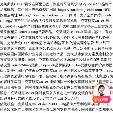
克莱斯克CsTeC目前在阿里巴巴，淘宝等平台均设有Liquid-O-Ring品牌产
品旗舰店，其中阿里巴巴旗舰店网址: https://liquidoring.1688.com, 淘宝
旗舰店网址: https://classic-ap.taobao.com。同时，为了全力保障Liquid-
O-Ring品牌产品用户的合法权益以及消除质保风险，克莱斯克CsTeC与
Liquid-O-Ring品牌产品制造商再次呼吁广大中国区客户坚持从正规官方渠
道采购相关Liquid-O-Ring品牌产品。克莱斯克CsTeC在深圳，惠州，香港
均设有销售，技术支持及售后服务团队，并同时设有各自的运营服务基
地。克莱斯克CsTeC始终坚持”客户利益至上”的运营理念以及“线上线下”
双轨道运营模式。克莱斯克CsTeC三大运营基地7天24小时全天候全程提
供响应国内国际客户业务需求的定制产品，定制技术解决方案及定制交付
方案等各项服务。同时，克莱斯克CsTeC于2025年9月3日在深圳总部启
动设置Liquid-O-Ring品牌，Liqui-Lok品牌以及Liquilon品牌权益保护律师团
队，对于中国区任何未经克莱斯克CsTeC合法授权及伪造克莱斯克CsTeC
代理商资质进行包括但不限于招投标，电子商务等所有相关非法商业行为
的冒牌供应商，克莱斯克CsTeC律师团队一经核实将随时展开法律行动以
捍卫合法权益，并同时在克莱斯克CsTeC官网公布相关阶段性处理的更新
消息。克莱斯克CsTeC随时欢迎各方有志之士洽谈交流合作事宜，并随时
欢迎各种模式的区域合作，定向合作以及项目合作。
借此机会，克莱斯克CsTeC与Liquid-O-Ring品牌产品制造商-美国OCRI公
司再次感谢广大中国区客户一直以来的支持与厚爱，同时我们再次郑重承