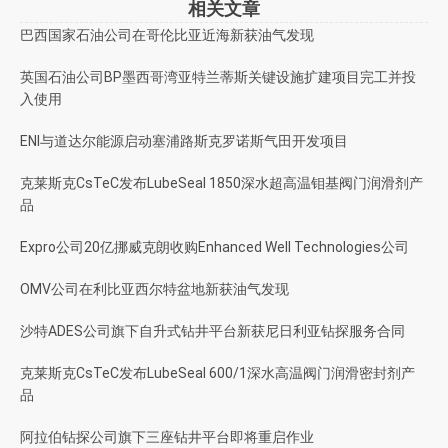
相关文章
巴西国家石油公司在哥伦比亚近海新获油气发现
英国石油公司BP墨西哥湾亚特兰蒂斯关键设施扩建项目完工并投
入使用
ENI与道达尔能源启动塞浦路斯克罗诺斯气田开发项目
克莱斯克CsTeC发布LubeSeal 1850深水超高温钼基阀门润滑剂产
品
Expro公司20亿挪威克朗收购Enhanced Well Technologies公司
OMV公司在利比亚西尔特盆地新获油气发现
沙特ADES公司旗下自升式钻井平台新获尼日利亚钻探服务合同
克莱斯克CsTeC发布LubeSeal 600/1深水高温阀门润滑密封剂产
品
阿拉伯钻探公司旗下三座钻井平台即将重启作业