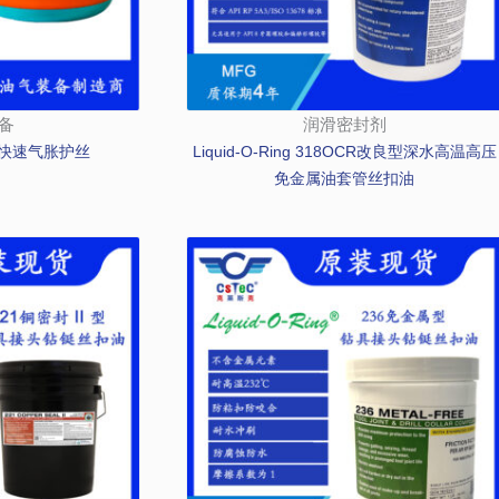
备
润滑密封剂
快速气胀护丝
Liquid-O-Ring 318OCR改良型深水高温高压
免金属油套管丝扣油