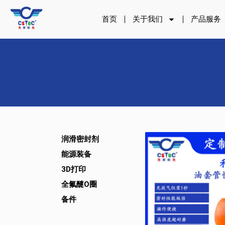
跳
至
首页
关于我们
产品服务
内
容
润滑密封剂
能源装备
3D打印
全氟醚O圈
备件