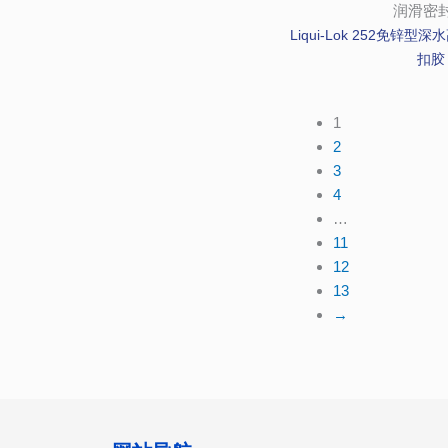
润滑密
Liqui-Lok 252免锌
扣胶
1
2
3
4
…
11
12
13
→