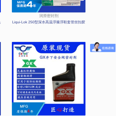
润滑密封剂
头
Liqui-Lok 250型深水高温浮箍浮鞋套管丝扣胶