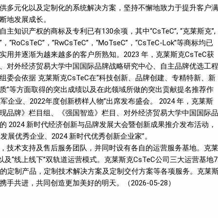
供多元化以及定制化的系统解决方案，坚持不懈地致力于提升客户
断地发展成长。
知识产权的商标及专利已有130余项，其中“CsTeC”, “克莱斯克”,
DDV”，“RoCsTeC”，”RwCsTeC”，“MoTseC”，“CsTeC-Lok”等商标均已
实用并逐渐为越来越多的客户所熟知。2023 年，克莱斯克CsTeC获
、对外经济贸易大学中国国际品牌战略研究中心、自主品牌优选工
委会依据 克莱斯克CsTeC在“科技创新、品牌创建、专精特新、新
质”等方面取得的突出成绩以及在此领域所做的突出贡献提名推荐作
领军企业、2022年度创新榜样人物”出席发布盛会。 2024 年，克莱斯
《发现品牌》栏目组、《强国智造》栏目、对外经济贸易大学中国国际
 2024 新时代经济创新与品牌发展大会暨创新成果推介发布活动，
创新发展优秀企业、2024 新时代优秀创新企业家”。
销售，技术支持及售后服务团队，并同时设有各自的运营服务基地。克
以及“线上线下”双轨道运营模式。克莱斯克CsTeC公司三大运营基地7
求的定制产品，定制技术解决方案及定制交付方案等各项服务。克莱
手共进，共同创造更加美好的明天。（2026-05-28）