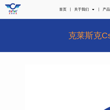
跳
至
首页
关于我们
产
内
容
克莱斯克C