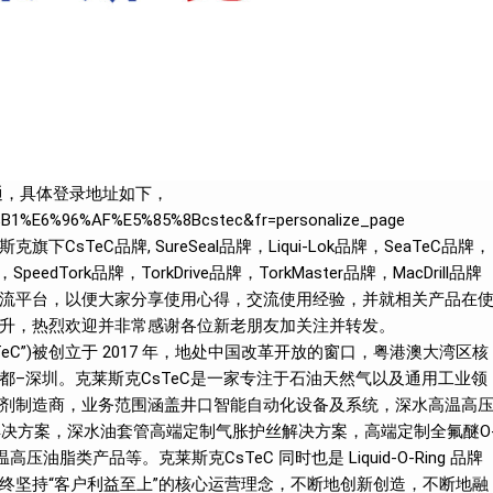
开通，具体登录地址如下，
E%B1%E6%96%AF%E5%85%8Bcstec&fr=personalize_page
sTeC品牌, SureSeal品牌，Liqui-Lok品牌，SeaTeC品牌，
，SpeedTork品牌，TorkDrive品牌，TorkMaster品牌，MacDrill品牌
流平台，以便大家分享使用心得，交流使用经验，并就相关产品在
升，热烈欢迎并非常感谢各位新老朋友加关注并转发。
eC”)被创立于 2017 年，地处中国改革开放的窗口，粤港澳大湾区核
–深圳。克莱斯克CsTeC是一家专注于石油天然气以及通用工业领
剂制造商，业务范围涵盖井口智能自动化设备及系统，深水高温高
解决方案，深水油套管高端定制气胀护丝解决方案，高端定制全氟醚O
油脂类产品等。克莱斯克CsTeC 同时也是 Liquid-O-Ring 品牌
始终坚持“客户利益至上”的核心运营理念，不断地创新创造，不断地融