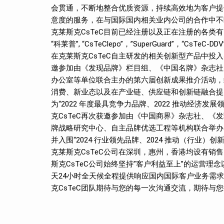
会贯通，不断地整合优质资源，持续高效地为客户提
意度的服务，在与国际国内相关业内公司的合作中不
克莱斯克CsTeC目前已经注册以及正在注册的各类有自主
“科莱普”, “CsTeClepo”，”SuperGuard”，“CsTeC-
在克莱斯克CsTeC自主研发的相关创新型产品中投入
邀参加由《发现品牌》栏目组、《中国名牌》杂志社
办公室等单位联合主办的第六届创新成果推介活动，组
消费、新业态以及在产业链、供应链和创新链融合提
为“2022 年度最具竞争力品牌、2022 推动经济发展
克CsTeC再次获邀参加由《中国商界》杂志社、
牌战略研究中心、自主品牌优选工程等机构联合举办的
并入围“2024 行业领先品牌、2024 推动（行业）
克莱斯克CsTeC公司在深圳，惠州，香港均设有
斯克CsTeC公司始终坚持”客户利益至上”的运营理念
天24小时全天候全程提供响应国内国际客户业务需
克CsTeC团队期待与您的每一次沟通交流，期待与您携