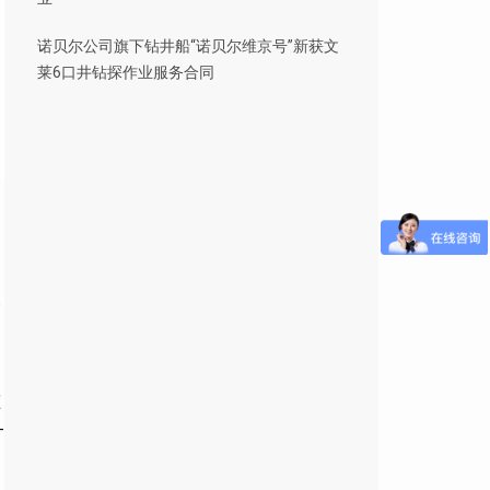
诺贝尔公司旗下钻井船“诺贝尔维京号”新获文
莱6口井钻探作业服务合同
使
压
-