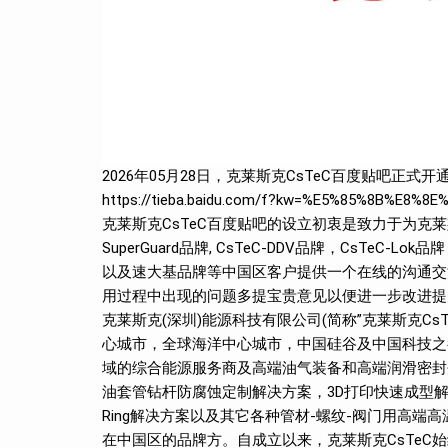
2026年05月28日，克莱斯克CsTeC百度贴吧正式
https://tieba.baidu.com/f?kw=%E5%85%8B%E8%8
克莱斯克CsTeC百度贴吧的设立初衷是致力于为克莱斯克旗下C
SuperGuard品牌, CsTeC-DDV品牌，CsTeC-Lok品牌
以及速大基品牌等中国区客户提供一个在线的沟通交
用过程中出现的问题多提宝贵意见以便进一步改进提
克莱斯克(深圳)能源科技有限公司(简称”克莱斯克CsT
心城市，全球海洋中心城市，中国硅谷及中国科技之都
域的综合能源服务商及高端油气装备和高端润滑密封
油套管钻杆防腐蚀定制解决方案，3D打印快速成型
Ring解决方案以及其它各种管材-螺纹-阀门用高端高温高压
在中国区的品牌方。自成立以来，克莱斯克CsTeC