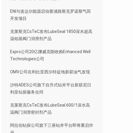
ENI与道达尔能源启动塞浦路斯克罗诺斯气田
开发项目
克莱斯克CsTeC发布LubeSeal 1850深水超高
温钼基阀门润滑剂产品
Expro公司20亿挪威克朗收购Enhanced Well
Technologies公司
OMV公司在利比亚西尔特盆地新获油气发现
沙特ADES公司旗下自升式钻井平台新获尼日
利亚钻探服务合同
克莱斯克CsTeC发布LubeSeal 600/1深水高
温阀门润滑密封剂产品
阿拉伯钻探公司旗下三座钻井平台即将重启作
业