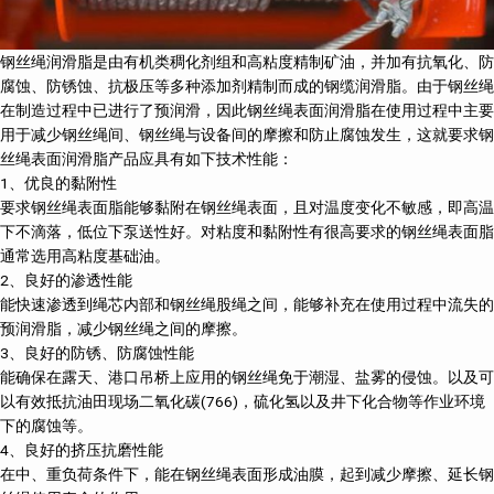
钢丝绳润滑脂是由有机类稠化剂组和高粘度精制矿油，并加有抗氧化、防
腐蚀、防锈蚀、抗极压等多种添加剂精制而成的钢缆润滑脂。由于钢丝绳
在制造过程中已进行了预润滑，因此钢丝绳表面润滑脂在使用过程中主要
用于减少钢丝绳间、钢丝绳与设备间的摩擦和防止腐蚀发生，这就要求钢
丝绳表面润滑脂产品应具有如下技术性能：
1、优良的黏附性
要求钢丝绳表面脂能够黏附在钢丝绳表面，且对温度变化不敏感，即高温
下不滴落，低位下泵送性好。对粘度和黏附性有很高要求的钢丝绳表面脂
通常选用高粘度基础油。
2、良好的渗透性能
能快速渗透到绳芯内部和钢丝绳股绳之间，能够补充在使用过程中流失的
预润滑脂，减少钢丝绳之间的摩擦。
3、良好的防锈、防腐蚀性能
能确保在露天、港口吊桥上应用的钢丝绳免于潮湿、盐雾的侵蚀。以及可
以有效抵抗油田现场二氧化碳(766)，硫化氢以及井下化合物等作业环境
下的腐蚀等。
4、良好的挤压抗磨性能
在中、重负荷条件下，能在钢丝绳表面形成油膜，起到减少摩擦、延长钢