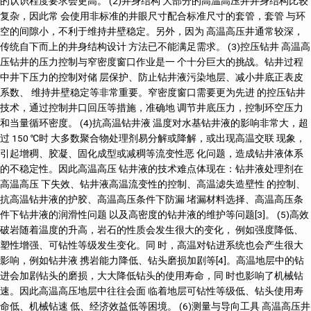
的认识程度要求会更高。 (2)井身结构 大部分的高温高压井井身结构比较
复杂，因此常 会使用非标准的井眼尺寸配合标准尺寸的套管，套管 与环
空的间隙小，不利于维持井壁稳定。另外，因为 高温高压井通常较深，
传统自下而上的井身结构设计 方法已不能满足需求。 (3)控压钻井 高温高
压钻井的压力控制与窄密度窗口作业是一 个十分巨大的挑战。钻井过程
中井下压力的控制对储 层保护、防止钻井液污染地层、减小井底正表皮
系数、 维持井壁稳定等非常重要。窄密度窗口需要更为先进 的控压钻井
技术，通过控制井口回压等措施，准确地 调节井底压力，控制环空压力
和当量循环密度。 (4)抗高温钻井液 温度对水基钻井液的影响非常大，超
过 150 ℃时 大多数聚合物处理剂易分解或降解，或出现高温交联 现象，
引起增稠、胶凝、固化成型或减稠等流变性恶 化问题，造成钻井液体系
的不稳定性。因此高温高压 钻井液的技术难点体现在：钻井液处理剂在
高温高压 下失效、钻井液高温流变性的控制、高温滤失造壁性 的控制、
抗高温钻井液的护胶、高温高压条件下防漏 堵漏材料选择、高温高压条
件下钻井液的润滑性问题 以及高密度的钻井液的维护等问题[3]。 (5)高效
破岩随着温度的升高，岩石的性质会发生很大的变化， 例如强度降低、
塑性增强、可钻性等级发生变化。同 时，高温对钻进系统也会产生很大
影响，例如钻井液 携岩能力降低、钻头磨损加剧等[4]。高温地层中的钻
进会加剧钻头的磨损，大大降低钻头的使用寿命，同 时也影响了机械钻
速。因此高温高压地层中往往会面 临着地层可钻性等级低、钻头使用寿
命低、机械钻速 低、经济效益低等困境。 (6)测量与导向工具 高温高压井