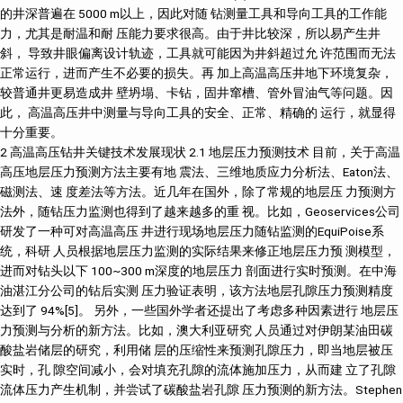
的井深普遍在 5000 m以上，因此对随 钻测量工具和导向工具的工作能
力，尤其是耐温和耐 压能力要求很高。由于井比较深，所以易产生井
斜， 导致井眼偏离设计轨迹，工具就可能因为井斜超过允 许范围而无法
正常运行，进而产生不必要的损失。再 加上高温高压井地下环境复杂，
较普通井更易造成井 壁坍塌、卡钻，固井窜槽、管外冒油气等问题。因
此， 高温高压井中测量与导向工具的安全、正常、精确的 运行，就显得
十分重要。
2 高温高压钻井关键技术发展现状 2.1 地层压力预测技术 目前，关于高温高压地层压力预测方法主要有地 震法、三维地质应力分析法、Eaton法、磁测法、速 度差法等方法。近几年在国外，除了常规的地层压 力预测方法外，随钻压力监测也得到了越来越多的重 视。比如，Geoservices公司研发了一种可对高温高压 井进行现场地层压力随钻监测的EquiPoise系统，科研 人员根据地层压力监测的实际结果来修正地层压力预 测模型，进而对钻头以下 100~300 m深度的地层压力 剖面进行实时预测。在中海油湛江分公司的钻后实测 压力验证表明，该方法地层孔隙压力预测精度达到了 94%[5]。 另外，一些国外学者还提出了考虑多种因素进行 地层压力预测与分析的新方法。比如，澳大利亚研究 人员通过对伊朗某油田碳酸盐岩储层的研究，利用储 层的压缩性来预测孔隙压力，即当地层被压实时，孔 隙空间减小，会对填充孔隙的流体施加压力，从而建 立了孔隙流体压力产生机制，并尝试了碳酸盐岩孔隙 压力预测的新方法。Stephen等人基于泊松比和杨氏模 量(地震推导)，结合地震反演，得到孔隙度分布和压 缩性的信息，然后将其与孔隙压力联系起来，进而为 远程压力的预测提供了可能性等等。Dutta在研究中将地层压力看作是页岩比率、温度和成岩作用的函数， 通过建立它们之间的关系来预测孔隙压力。Lee等人在 研究中将地层异常高压作为孔隙度和水深的函数建立 起一个新的异常压力预测模型[6-8]。这些方法虽然对施 工有一定的指导作用，但也有一定的局限性，并不能 完全满足深部高温高压地层压力预测的需求。 国内的高温高压井地层压力预测技术多是建立在 基于地震和测井数据的常规方法，同时也借鉴了国外 的一些新技术。近些年，针对南海西部莺歌海盆地和 塔里木盆地等高温高压含油气地层的孔隙压力研究， 促进了我国高温高压孔隙压力预测技术的进步。比较 有代表性的是，蔡军等人改变传统的单井点地层压力 预测模式，从三维地质模型的建立出发，引入三维地 质应力模拟方法，为待钻井提供精确地层压力剖面[9]。 樊建华等基于叠加速度的约束反演获得背景层速度， 再以叠后波阻抗反演获得目的层精确的层速度，然后 采用Fillippone公式直接由地震速度计算得到地层压 力，有效提高了地层压力预测的精度和可靠性[10]。罗 鸣等人研发了深度卡层与智能预警技术和随钻VSP技 术，可实时更新钻头在地震剖面中的位置和钻头前方 高压层的位置，为准确确定套管下入深度、反演下部 层位深度及压力提供参考。还有一些国内学者改进了 国内外的传统地层压力预测公式，并且结合地区的具 体情况，综合利用多种预测技术，提出了高温超压地 层孔隙压力预测的新思路[11-14]。 近几年，面对中国石油资源劣质化和油气勘探开 发对象逐渐复杂化的问题，地质工程一体化技术体系 在国内得到快速发展[15]。地质工程一体化技术是将地 质研究、工程设计和现场实施组织纳入一体化协作体 系，解决工程难题。关键技术主要包括科学化的工作 机制流程、井位和井轨迹优化技术、钻前压力预测技 术、井壁稳定性预测技术和完井改造优化技术等[16]。 目前该技术已得到成功应用，例如在中国南海西部高 温高压井(目的层埋深超过 4000 m，地层压力系数大 于 2.2，温度在 200 ℃左右)地质作业及钻井工程中得 到了成功应用，地质作业成功率由 85%提高至 100%， 钻井作业复杂情况下降 60%，不仅降本增效成果显著， 而且大大提高了钻井效率[17]；塔里木油田的克深储层 是致密气砂岩储层，在高构造应力下，储层压力超过 110 MPa，温度高达 165 ℃，为了更好得到克深储层力 学性质和地应力的关键信息，根据KS205 和KS207 井 的岩芯，以及 15 口井的测井数据建立了综合地质力 学评价系统，为增产人员提供了可靠的信息[18]。在未 来，日益复杂的油气藏勘探开发需要地质工程一体化这一理念及方法，要不断加强创新与尝试，开发出针 对不同油气藏的地质工程一体化技术体系。 在与地层压力密切相关的井壁稳定性方面，井漏 是高温高压钻井面临的最为突出的井壁稳定性问题。 在井漏预测与控制方面，众多学者通过综合分析漏失 层的影响因素，预测可能发生漏失的地层层位，进而 从合理井身结构、钻井液密度、类型、配方、性能及 钻井工程技术措施等方面预防漏失的发生[19]。例如， 中石化针对沙特B区块高温高压气井漏失情况设计了 相关的配套钻井技术，包括井身结构优化、钻头评价 与优选、复合钻进、加强防漏堵漏、应用MPD钻井 技术等[20]；针对塔中区块碳酸盐岩缝洞型异常高温高 压储集层，研究人员研发了一种新型的抗高温高承压 的复合堵漏材料SXM-I，所形成的堵漏钻井液抗温达 到了 180 ℃以上，新配制的堵漏钻井液体系对裂缝和 孔洞均具有较好的封堵效果，裂缝封堵承压 9 MPa以 上；针对南海西部高温高压油气田，研究人员研发了 高温高压井高密度钻井液堵漏技术，并进一步优化了 堵漏钻井液体系,优化前后的堵漏钻井液黏度变化不 大，但钻井液API滤失量降低[21]。近年来，有学者又 提出了包括智能形状记忆合金、智能形状记忆聚合物、 智能凝胶、智能膜和智能仿生材料等智能型材料在复 杂地层中的应用，可显著提高堵漏效率，但总体仍处 于起步阶段，未来仍需制定科学化和智能化的堵漏工 艺，推动钻井液防漏堵漏技术的实用性、创新性和智 能化发展，使之能更好地应用于高温高压等复杂环境 中[22]。 在国外，Dasgupta等人开发的新型耐高温分散纤 维堵漏体系，软化点和熔点在 200 ℃以上，在印度 东部油田和西部海上油田得到了推广应用[23]。Baker Hughes开发的抗高温高压堵漏体系S-II，室内实验抗 温达 204 ℃，室内试验显示，新的堵漏体系在 100 psi 的压差下，能更有效地密封 200 目砂层；在现场应用 过程中，表现出优良的兼容性，能够加固井壁，有 效避免和减少固井过程中的漏失情况，目前已有超 过 100 家企业使用过[24]。BJ Services Company开发的 新型生物可降解聚合物处理剂，引入这种新型处理剂 后，研制的新型堵漏体系抗温达 204 ℃，该体系包含 两种堵漏材料LCM和LCM+，LCM是由疏水改性聚合 物和改性多糖悬浮剂组成，其粒度分布低于 200 µm， LCM+作为桥堵材料使用，粒度分布低于 1500 µm。 其中，LCM的疏水改性聚合物达到一定使用溶度时， 会形成胶束，使用浓度越高，形成的胶束越多，胶束 溶液在地层表面的吸附与在水溶液中的溶解之间存在基于压差的动态平衡。随着压差的增大，越来越多的 胶束吸附并填满地层/裂缝中的孔隙，形成不渗透的 液压膜，起到压力密封的作用，从而阻止流体渗透到 地层/裂缝中。在西班牙的现场作业中，有效提高密 度窗口超过 1.33 ppg。目前在超过 1200 口井中进行过 推广应用[25]。 另外，控压钻井技术是解决漏失和溢流同时存在 等极端情况下的一种有效方法。通过合理的井身结构 优化设计，也可以在一定程度上避免钻完井施工过程 中复杂事故的发生，在解决高温高压井存在多套压力 系统等问题的同时，还可以有效降低钻井过程中的 ECD[26]。这两项技术的进展将在下面做具体讨论。 2.2 井身结构优化设计技术 传统井身结构设计方法通常采用自下而上的方法， 由目的层深度确定完井套管的下入深度，根据地层特 性设计上部套管合理的下入深度，以获取最大的经济 效益，但如今已经不能满足高温高压井的需求[27]。目 前，我国的深井、超深井钻井中普遍采用的套管结构 是 20″—13 3 /8″—9 5 /8″—7″—5″，少数陆地超深 井和海洋钻井已采用 30″—20″—13 3 /8″—9 5 /8″— 7″—5″的套管结构程序[28]。 国内外在深井超深井中采用的套管系列已比较齐 全，应用范围广，不仅有常规系列，也有非常规系 列[28]，以中石油塔里木油田公司与斯伦贝谢合作研发的非标准套管系列(塔里木标准TS II型和TS II-B型) 为例，如图 2 所示。TS II井身结构主要用于开发井， TS II-B井身结构主要用于探井。该非标准套管结构有 效降低了钻井和固井的风险，固井作业合格率从 2005 年的 55%稳步提高到目前的 73%[29]。 在美国陆上和墨西哥湾地区深井超深井钻井应对 多压力系统复杂情况时主要采用拓展井身结构技术来 保障钻井安全，例如采用扩眼技术、膨胀管技术等， 以应对超深井复杂状况。国外对随钻扩眼技术的研究 一直是几大油田服务公司的研究热点及核心技术。几 大油田服务公司都有成熟的随钻扩眼工具，如斯伦贝 谢公司的Rhino系列扩眼工具、哈里伯顿公司的XRTM 和URTM扩眼工具、贝克休斯公司的Gauge Pro扩眼工 具、威德福公司的Rip Tide扩眼工具和国民油井公司 的Anderreamer扩眼工具等[30]。 在国内的南海莺—琼盆地，已知钻井最高井底温 度达到了 249 ℃，最高地层压力系数高达 2.38，绝对 地层压力高达 120 MPa。研究者通过总结以往数十年 的钻井经验，创新采用了“自上而下”、“自下而上” 相结合并综合考虑必封点、ECD、井控和固井因素影 响的双向动态循环井身结构设计方法(图 3)。该技术 在满足所取地质资料要求与地层压力平衡的前提下， 根据地质必封点和地层压力分布确定技术套管的尺寸、 层次和下入深度，根据下部复杂地层情况，制定备用 技术套管方案。设计时优先考虑常规井身结构，在确认常规套管程序无法满足安全钻进的前提下，增加１ 层非常规尺寸套管，保证最后１层套管尺寸满足地层 评价的要求[31]。除此之外，国内为适应海上复杂的高 温高压深井钻井要求，还采用过一种强化型套管、钻 头系列，并取得了成功。该技术主要优点是在不改变 原有套管程序的条件下增加了一层技术套管，可以封 隔 3 套不同压力系统的地层，并可以使用现有配套设 备及工具[28]。 2.3 控压钻井技术 国内外现行主要控压钻井技术有精细控压钻井技 术、微流量控压钻井技术、双梯度控压钻井技术、泥 浆帽控压钻井技术等。国内外多年的实践表明，在诸 多深井、超深井、高温高压井钻探可能面临的钻井复 杂中，窄密度窗口钻井问题最为复杂，其中控压钻井 工艺能有效地解决窄密度窗口钻井难题，随着窄密度 窗口钻井问题愈加普遍和突出，近年来该技术发展也 十分迅速。 国外从 20 世纪 60 年代就已经开始了对精细控压 钻井技术的研究，经过多年的实践与摸索，国外多家 油服公司都开发出了完善的控压钻井系统，目前主要 有以下几种： ① 哈里伯顿公司的Flex移动式集成控压钻井系统 (图 4)：其节流管汇进出口为 4 in，科式流量计出口为 4 in，该产品在简单的安装、拆卸钻机时，无需从拖车 取下装备，可以减少作业时间，而且只需装配旋转控 制装置和管线，集成式的解决方案，便于往返钻井现 场。但其体积比较庞大，安装拆卸比较耗时[32]。 ② 威德福公司的Victus 控压钻井及流体取样系统： 其钻井深度为 500~4600 m，井眼尺寸为 150~220 mm， 流量为 683~1000 L/min。该产品对机器通信以及井下 条件实时分析都来自中央系统的指令，自动响应的同 时还可以比较精确地保持井底压力。产品的取样系统 能够在带压条件下，连续录取砂样，精确分析天然气组分和储层特征。但该系统对井底压力的控制存在误 差与延迟[32]。 ③ 国民油井公司的MPowerD精细控压钻井管理系 统：该产品的工作压力为 13.79 MPa。随时保证井筒压 力的恒定、杜绝事故与复杂工况的同时，还可以精确 监测元件的磨损，增强元件寿命的可预测性。但会因 停泵等原因产生井筒压力变化、设备密封件磨损的问 题[32]。 ④ 斯伦贝谢公司的自动节流控压钻井系统：该系 统可以通过环空压力监测等井下实时监测技术，与已 建立的地质力学、水力学等模型进行比较，对自动节 流阀开度进行自动调整。并可进一步通过一个压力补 偿泵来补偿井底压力(图 5)，保持各种工况下的井底 压力不变，这套系统非常适合窄密度窗口钻井[33-35]。 该系统已在马来西亚浅海超高温高压井中得到了成功 应用[36]。 ⑤ 壳牌公司的动态环空压力控制系统：可以实时 利用水力模型模拟井底及井口压力、流量、温度，预 计井底压力，设定允许的波动范围，调节地面设备以 满足井底压力。我国精细控压钻井技术起步较晚，早期窄密度窗 口复杂井的处理基本都是依靠国外精细控压工艺及设 备。经过多年的摸索及实践，目前国内控压钻井工艺 从理论研究到装备配套都得到进一步完善，并已经在 多个油田进行了成功实验应用。国内的中国石油天然 气集团有限公司从 2008 年开始进行精细控压钻井技术 研究和精细控压钻井装备的研制，在之后的 2011 年， 中国石油集团钻井工程技术研究院依托国家科技重大 专项自主研发了PCDS-Ⅰ精细控压钻井系统。该系统 具有微流量和井底恒压双目标控制功能，可实现自适 应、快速响应、精确控制，并且在塔里木油田库车山 前高温(170 ℃)高压(190 MPa)深部钻井中采用微流量 控压钻井技术钻进高压盐水层，用时 11 天钻穿高压盐 水层，取得了显著效果[37]。但目前还未实现规模化应 用，需要更多的高温高压现场试验。另外在同一时期， 川庆钻探工程有限公司也研发出了完全自主知识产权 的CQMPD-Ⅰ型精细控压钻井系统。该系统可根据实 时采集的工程参数以及井下环空压力参数，由水力学 计算分析与压力控制决策模块实时计算分析与决策并 下达相关指令，进而依靠自动节流控制系统的自动节 流阀来精确控制套压，精确控制环空压力剖面以适应 环空流量或密度等参数变化引起的井底压力变化，确 保控制井底压力在目标值，目前已在在川渝多个井场 和在冀东南堡油田进行了成功的试验[38]。 高温高压井中除了应用精细控压钻井技术外，在 国内的塔里木油田中，也曾实施过简易注气控压钻井 技术与液面监测控压钻井技术，现场应用也证实了可 以有效的解决高温高压地层和窄密度窗口地层所出现 的钻井复杂问题[39]。 2.4 抗高温钻井液技术 目前，抗高温高压钻井液体系研究主要是在不改 变钻井液体系的流变性的基础上，提高钻井液在高温 高压的条件下的综合性能。抗高温钻井液主要可以分 为水基钻井液、油基钻井液与合成基钻井液 3 种。近 几年，高温高压井的环境保护问题日益突出，因此环保型(Liquid-O-Ring)钻井液也逐渐被人们所重视。 (1)高温高压水基钻井液水基钻井液目前在国内外应用最为广泛，国外在深井超深井钻探方面起步较早，水基钻井液的使用温度已经超过 260 ℃[40]。国外有多个钻井液服务公司拥有自主知识产权的高性能水基钻井液，如M-I SWACO公司研制的ULTRADRILTM体系、Baroid公 司研制的Hydro-Guard体系及Baker Hughes公司研制 的PERFORMAX体系等。其所使用的聚合物基本上含 有磺酸基团，以提高钻井液的抗高温能力。国外还有 一种独特的SIV钻井液体系[41]，热稳定性高达 370 ℃。 其他的，如海泡石钻井液、石灰类钻井液、低胶体 钻井液、聚合物钻井液、褐煤表面活性剂钻井液、 DURATHERM水基钻井液体系、THERMA.DIULLTM 高温水基钻井液、水基耐高温钻井液(WBHT)等都有其对应的抗高温水基钻井液产品，根据产品的使用条件，抵抗温度可在 160~260 ℃之间。 与国外相比，我国在高温水基钻井液技术研究方面起步较晚，相应的抗高温处理剂与钻井液体系相对 缺乏。国内 3 大石油公司下属研发机构也均研发了各种高性能水基钻井液，如中国石油集团钻井工程技术研究院研制的高润滑强抑制高性能钻井液体系，中石化中原石油工程有限公司西南钻井分公司研制的 KPF高性能钻井液体系，中海油能源发展股份有限公司工程技术湛江分公司研制的高性能深水钻井液体系 等。除此之外，近几年一些国内学者也研发相应的抗 高温水基钻井液体系，如蒲亮春研发的KGWTEK钻 井液体系，在大丰 1 井的 180 ℃高温井段也能保持良 好的性能，实行了安全钻进[42]；毛惠研制出SDT10、 SDT11 抗高温钻井液关键处理剂，然后以此为基础研 制出了抗 248 ℃的超高温水基钻井液体系配方和抗 220~240 ℃、密度达 2.46~2.55 g/cm3 的超高温超高密度水基钻井液体系[40]等。 (2)高温高压油基钻井液 在一般情况下，油基钻井液的热稳定性可达 260 ℃。在国外，当遇到盐层、易坍塌层、高温层等复杂情况时往往首先考虑使用油基钻井液来克服这些 问题[41]。近年来，美国Intl公司研制的全油钻井液， 其密度低，表面活性剂含量低，减少储层伤害的同时， 也可以抵抗 213 ℃的高温。美国Van Slyke等研制出的钻井液体系密度可达2.39 g/cm3抗310 ℃和203 MPa的 油包水钻井液(油水比为 85 : 15~90 :10)，体系使用了新 型抗高温处理剂配制，具有很好的稳定性[43]。美国的 M-I公司研制的柴油基钻井液VERSADRIL，低毒性矿物油基钻井液VERSACLEAN，单桶化乳化剂油基钻井液MEGADRIL在全球市场上占据着主导地位。其它的 如贝克休斯的NEXT—DRILL逆乳化油包水钻井液体 系，Bechtel公司使用的LVT油基钻井液等，也都已经在现场的高温环境中的得到了成功应用。 在国内，塔里木库车山前超深井、四川威远—长 宁、云南昭通页岩气、大庆致密油水平井等都多采用油基钻井液，虽然国内的油基钻井液的研究起步较晚，但我国近几年油基钻井液技术也获得了飞速发展，形 成了全油基、柴油基、白油基、气制油等多套油基体 系。其中，中石油通过自主攻关，成功研发了乳化剂、 降滤失剂等关键处理剂，形成了国产高密度油基钻井 液技术，并且在克深 1101，克深 21，佳木 2 等井都得 到过成功应用。长城钻探公司研制了可抗高温 200 ℃ 的全油基钻井液抑制性能强，抗污染和润滑性能(404EU)较好， 储集层保护效果好，具有泥页岩水化抑制作用，并且 在苏 10-32-45CH井中得到了成功的应用[43-44]。另外， 国内一些学者也研发了相应的抗高温钻井液体系，如李哲研发的抗高温油基钻井液体系能抗220 ℃的高温， 目前已在NGS-P-2 井得到了成功的应用[45]；刘亚研制 的抗温可达 220 ℃，密度可调至 2.2 g/cm3 的高温高密 度全油基钻井液配方和高温高密度油包水钻井液配方， 在牛 94 井的现场得到了成功的应用[43]。 (3)高温高压合成基钻井液 目前己开发并在现场应用见到效果的合成基钻井液有脂基钻井液、醚基钻井液和聚α-烯烃基钻井液 3 大类，以及后期又发展出的第二代合成基钻井液。国外抗高温合成基钻井液的研发以M-I公司最为突出， 包括：反向逆乳化合成基钻井液体系，现场应用已被证实了可抗 204 ℃的高温，具有钻井稳定，流体易维 护，岩屑亲油不聚集等优点；ECOGREEN酯类合成基钻井液体系和RHELIANT流变性能不变的合成基钻井液体系，主要用于海上或深水钻探，清洁井底能力较 强、重晶石悬浮能力和减小井漏能力较好，对海洋生 态的破坏也比较小[46]。除此之外，贝克休斯INTEQ公 司研制的Syn-TEQ合成基钻井液可耐温高于226.7 ℃， 并且在高温下不水解[41]。美国休斯顿的EEX公司所研制的合成基钻井液，在墨西哥湾的高温井中，已被证实了耐温能达到 226.7 ℃。 国内对抗高温合成基钻井液的研究较少。经过近几年的发展，中海油服也发展了比较成熟的合成基钻井液技术，研制出了一种以气制油为基油的合成基钻 井液，可抗 180 ℃的高温，曾在渤海以及印尼进行过现场试验，提高了 30%的钻速，未发生井下安全事 故，应用效果比国外同类的钻井液还要好。另外，胜利钻井泥浆公司也研制出了抗温高达 200 ℃，密度在 0.88~2.0 g/cm3 的合成基钻井液，在郑 41-平 2 井的强 水敏性砂层四段地层现场得到了成功应用[46]。 (4)环保型(CsTeC)钻井液 国外对环保型钻井液的研究较早，早在 20 世纪 末M-I钻井液有限责任公司就针对温度高达 232 ℃ (450 ºF)的钻井应用，开发过一种环保的新型水性聚 合物系统，之后环保型钻井液也逐渐被人们所重视。 目前，贝克休斯研制过一种新的水基泥浆体系，作为石油和合成乳液基泥浆(OBM/SBM)的一种高性能、保 护环境的替代品。并且已在陆上、深水等地区进行过 广泛的现场测试。还有Bechtel公司低粘低毒矿物油的 LVT油基钻井液；美国Perish Bareid和BP公司专家研 制的可生物降解的油包水钻井液等，也都在现场取得 过良好的效果。 近几年在国内，中石油与中海油也均研发过环 保型钻井液，如中国石油集团钻井工程技术研究院 钻井液研究所研制出的一种抗高温(215 ℃)高密度 (2.15 g/cm3 )低毒油包水钻井液、中国石油海洋工程有 限公司研制的耐高温(200 ℃)新型环保型水基聚合物体系、中国石油天然气集团公司钻井工程技术研究院 研制的新型无毒高温聚合物钻井液。另外，还有一些 国内学者提出了环保型钻井液设计的新原理和新方法， 大大促进了我国环保型钻井液的发展。 除了上述的抗高温钻井液技术以外，中海油在近几年研发了高温高压钻完井液多功能智能工作平 台，工作平台额定工作温度 240 ℃，额定工作压力 48 MPa，该平台既解决了高温深井温度、压力高的难 题，也做到了一机多能，完成了包括高温高压滤失实 验、缝隙堵漏实验、孔隙堵漏实验、岩屑分散实验、 钻井液高温老化实验在内的 5 种钻完井液高温性能五 种测试[47]。该钻完井液多功能智能工作平台的出现， 为今后国内开发出更为先进的智能钻井液设备奠定了 良好的基础。 2.5 钻头与高效破岩技术 钻头在钻进技术和钻进过程中永远都是处于核心 的地位。目前国内外高温高压井所使用的最多的钻头 是金刚石钻头，其中又以孕镶金刚石钻头和金刚石复 合片钻头最具有代表性。而钻进技术的核心就是提高 钻速，不仅关系到钻头，更是涉及到地层、提速工具、 破岩方式、钻进参数的配合、井身结构、钻井液的特 性与排量等诸多因素。 一般的高温高压井井深都很大，随着地层深度与 温度的增加，钻头的使用寿命也在不断降低，所以 近几年国内外对钻头的研究多在提高钻头的使用寿命 上。例如，在国外菲律宾内格罗斯南部开发地，针对 当地的超深井研究设计出了创新的圆锥形金刚石元 件(CDE)，并设计出相应的新型PDC钻头，如图 6 所 示。与传统PDC钻头相比具有更高的冲击强度和耐磨 性[48]。还有一些公司则从钻头的制造工艺上入手，如斯伦贝谢公司研发的新型高温高压PDC钻头刀具制造 技术，提高了PDC的微结构强度并降低了钴含量，从 而提高了金刚石结构的热稳定性与耐磨性，实验室测 试表明，HTHP刀具比标准PDC刀具具有更高的耐磨 性和抗热疲劳性能，提高了约 100 ％，同时又不影响 耐冲击性[49]。不仅如此，国外还设计出了智能钻头。 例如，贝克休斯公司在2017 年发布了行业内第一款自 适应钻头—TerrAdapt，该钻头上有一个调节装置，可 以根据地层岩石的情况，自动调节钻头切削深度，提 高钻井速度[50]；哈里伯顿推出了其新一代自适应钻头 技术—CruzerTM深切削滚珠元件，可以根据井下工况 自动调整钻进参数，大幅降低扭矩的同时还可以提高 机械钻速，增加钻井效益[51]。 在国内，北京石油机械有限公司与中石油共同研 发了一款专门用于高温高压井的带有空心刀具的新型 PDC钻头[52]，但目前还没有进行现场应用。还有一些 学者，对钻头进行了优化，并