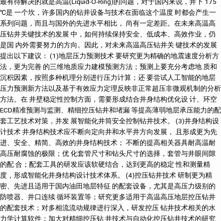
最有待解决的就是高温(Liquid-O-Ring)的问题，对于国内来说，井下 175
℃是 一个坎，许多国内的钻井设备与技术在面临这个温度 时都会产生一
系列问题，而且与国外的先进水平相比， 尚有一定差距。在未来高温高
压钻井关键技术的发展 中，如何持续保持安全、低成本、高效作业，仍
是国 内外需要努力的方向。因此，对未来高温高压钻井关 键技术的发展
提出以下建议： (1)地层压力预测技术 要研究更为精确的地震速度分析方
法，更为完善 的三维地质应力建模预测方法；预测上要充分考虑地 质和
沉积因素，按照多种机理分别进行压力计算；还 要尝试人工智能的地层
压力预测新方法以及基于有效应力定理反映非正常超压非微观机制的分析
方法。在 井壁稳定性控制方面，需要形成结合井身结构优化设 计、环空
ECD精准预测与监测、精细控压钻井和堵漏 等提高薄弱地层承压能力的配
套工艺技术对策，并发 展智能化井筒安全控制钻井技术。 (3)井身结构设
计技术 井身结构技术应不断向定向井和水平井方向发展， 且形成更为先
进、安全、精简、高效的井身结构技术； 不断的提高相关器具耐高温耐
高压耐腐蚀的极限；优 化套管尺寸和钻头尺寸的选择，套管与井眼间隙
的配 合；配套工具的研发应该软硬结合，达到更高的稳定 性和测量精
度，形成智能化井身结构设计技术体系。 (4)控压钻井技术 研制更为精
密、先进且适用于国内油田地层特征 的配套设备，尤其是高压力级别的
防喷器、井口连续 循环装置等；研究更多适用于高温高压地层控压钻井
的配套技术；对多相流流动规律进行深入，研发控压 钻井技术相关的水
力学计算软件；加大对精细控压钻 井技术与自动化控压钻井技术的研究