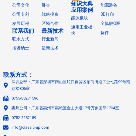
知识大典
公司文化
展会
能源装备
应用案例
公司专利
战略投资
3D打印
能源板块
发展历程
区域合作
全氟醚O圈
通用工业板
联系我们
最新技术
备件
块
联系方式
行业新闻
招贤纳士
最新技术
联系方式：
深圳总部：广东省深圳市南山区蛇口自贸区招商街道工业七路99号南
达楼806室
0755-88271596
惠州公司：广东省惠州市惠城区金山大道17号万象国际1704室
0752-2282189
info@classic-ap.com