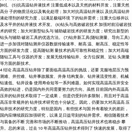
[80]。 (5)抗高温钻井液技术 注重低成本以及天然的材料开发，注重天然
高分 子的物质活化以及氧化处理；加大对抗高温钻井液以 及抗高温钻井
液处理剂的研究力度，以满足极端环境 下的钻井需求；注重大位移井以
及水平井的钻井液技 术开发。 (6)钻头与高效破岩技术 加强对前沿破岩技
术的研究；加大对新型钻头与 辅助破岩技术的研发力度；研究出新型的
钻头与辅助 破岩工具的优选方法。 (7)钻井新工具(随钻测量、导向工具)
进一步加强对随钻测井仪器数据传输速率、耐高 温、耐高压、稳定性等
方面的研发力度，提高随钻测 量技术的高可靠性和稳定性；加大对高端
随钻工具与 仪器的开发；发展无线传输钻井、全方位探测、近钻 头测量
等方面的新技术。
4 结论 高温高压钻井除了要面临高温高压的挑战，还要 克服地层压力预
测难、井控难、钻井事故频发、井身 结构复杂、钻井液流变性差、机械
钻速低、钻井设备 使用寿命短等一系列难题。如何实现高温高压井安全
高效的钻进，仍是国内外共同需要努力的方向。虽然 目前国内外高温高
压井的钻井技术取得了一定成果， 但是仍受到许多限制，而且对于高温
高压非常规井的 钻井技术研究也十分缺乏。因此，仍要加大对高温高 压
钻井技术的研究力度，特别是国内，有些技术与国 外有着较大的差距，
国内应继续跟踪加强研究，以满 足日益苛刻的钻井需求。相信随着技术
与装备的不断 完善和市场的不断推动，高温高压钻井技术也将稳步 攀
升。总的来说，过去 10 年高温高压钻井技术得到了 快速的发展，取得了