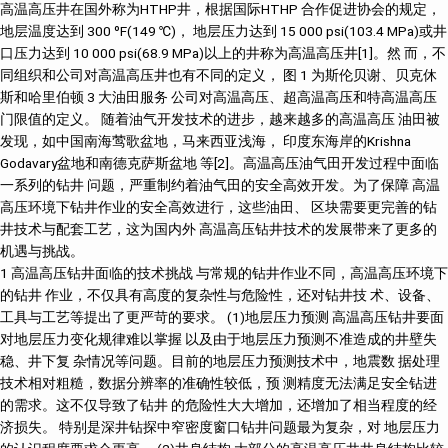
高温高压井在国外称为HTHP井，根据国际HTHP 合作促进协会的规定，
地层温度达到 300 ºF(149 ℃)， 地层压力达到 15 000 psi(103.4 MPa)或井
口压力达到 10 000 psi(68.9 MPa)以上的井称为高温高压井[1]。然 而，不
同组织和公司对高温高压井也有不同的定义， 图 1 为斯伦贝谢、贝克休
斯和哈里伯顿 3 大油田服务 公司对高温高压、超高温高压和特高温高压
门限值的定义。 随着油气开发技术的进步，越来越多的高温高压 油田被
发现，如中国南海莺歌盆地，马来西亚浅海， 印度东海岸的Krishna
Godavary盆地和南德克萨斯盆地 等[2]。高温高压油气田开发过程中面临
一系列的钻井 问题，严重制约着油气田的安全高效开发。为了保障 高温
高压环境下钻井作业的安全高效进行，这些油田、 区块需要更完善的钻
井技术与配套工艺，这为国内外 高温高压钻井技术的发展带来了更多的
机遇与挑战。
1 高温高压钻井面临的技术挑战 与常规的钻井作业不同，高温高压环境下
的钻井 作业，不仅具有高度的复杂性与危险性，还对钻井技 术、设备、
工具与工艺等提出了更严苛的要求。 (1)地层压力预测 高温高压钻井要面
对地层压力变化规律难以掌握 以及由于地层压力预测不准造成的井壁失
稳、井下复 杂情况等问题。目前的地层压力预测技术中，地震数 据处理
技术相对粗糙，数据分辨率的准确性较低，预 测精度无法满足安全钻进
的需求。这不仅导致了钻井 的危险性大大增加，还增加了相当程度的经
济损失。 特别是深井钻探中窄密度窗口钻井问题最为复杂，对 地层压力