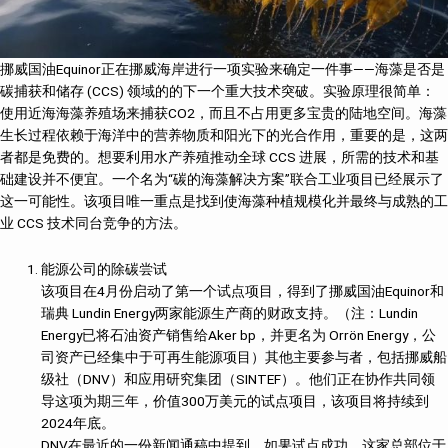
挪威国油Equinor正在挪威海岸进行一项实验来确定一件事——海藻是否是
碳捕获和储存 (CCS) 领域的的下一个重大技术突破。实验原理很简单：
使用近海海藻养殖场来捕获CO2，而且不占用更多宝贵的陆地空间。海藻
生长过程依赖于海洋中的营养物质和阳光下的光合作用，重要的是，这两
者都是免费的。想要利用水产养殖推动全球 CCS 进展，所需的技术和基
础建设并不便宜。一个名为“碳的海藻解决方案”联合工业项目已经展示了
这一可能性。该项目唯一重点是找到使海藻种植规模化并最终与成熟的工
业 CCS 技术同台竞争的方法。
能源公司的除碳尝试
该项目在4月份启动了第一个试点项目，得到了挪威国油Equinor和
瑞典 Lundin Energy两家能源生产商的财政支持。（注：Lundin
Energy已将石油资产销售给Aker bp，并更名为 Orrön Energy，公
司资产已经集中于可再生能源项目）其他主要参与者，包括挪威船
级社（DNV）和应用研究集团（SINTEF）。他们正在协作共同领
导这项为期三年，价值300万美元的试点项目，该项目将持续到
2024年底。
DNV在最近的一份新闻通稿中提到，如果试点成功，这家总部位于