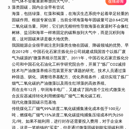
些气体不会被重新释放回大气中。”
藻类固碳，国内企业早有尝试
海藻，包括绿藻、红藻和褐藻，在海滨生态系统中起着举足轻重的
固碳作用。根据专家估算，当前全球海藻每年固碳量可达0.64亿吨
二氧化碳当量。同时，它们的无根特性导致海藻在衰退时不会像红
树林、盐沼和海草一样将固定的碳释放到大气中，而是沉积到海
底，这对固碳来讲是极大地优势。
我国能源企业很早就注意到藻类生物在固碳、降碳领域的优势。早
在2012年，中国石化石家庄炼化分公司就建成我国首个以炼厂废
气为碳源的“微藻养殖示范装置”。2011年，中国石化石家庄炼化分
公司和中国石化石油化工科学研究院合作，开展了“炼厂CO2减排
技术与产油微藻养殖示范装置开发”课题的研究。技术人员通过藻
种筛选、驯化、调整培养基配方、优化养殖条件，成功实现了炼厂
烟气二氧化碳的产油微藻以及雨生红球藻的高效养殖。
而在去年12月，华润海丰电厂，又建成了国内首个立柱式微藻光
合反应器减排转化利用燃煤电厂烟气二氧化碳工程。
现代化微藻固碳示范基地
传统煤化工厂烟气99%浓度二氧化碳捕集液化成本低于100元/
吨，燃煤电厂烟气15%浓度二氧化碳提纯捕集压缩成本约为250
元/吨。如果不能利用，进行封存还需要投入费用，对于企业来
说，这是一笔赔钱的“买卖”，但是通过微藻固碳则能实现碳利用，