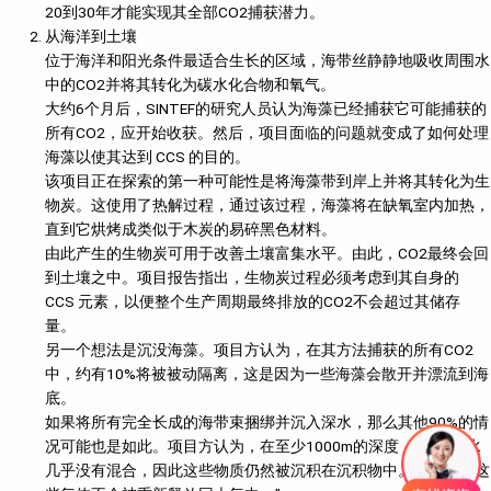
20到30年才能实现其全部CO2捕获潜力。
从海洋到土壤
位于海洋和阳光条件最适合生长的区域，海带丝静静地吸收周围水
中的CO2并将其转化为碳水化合物和氧气。
大约6个月后，SINTEF的研究人员认为海藻已经捕获它可能捕获的
所有CO2，应开始收获。然后，项目面临的问题就变成了如何处理
海藻以使其达到 CCS 的目的。
该项目正在探索的第一种可能性是将海藻带到岸上并将其转化为生
物炭。这使用了热解过程，通过该过程，海藻将在缺氧室内加热，
直到它烘烤成类似于木炭的易碎黑色材料。
由此产生的生物炭可用于改善土壤富集水平。由此，CO2最终会回
到土壤之中。项目报告指出，生物炭过程必须考虑到其自身的
CCS 元素，以便整个生产周期最终排放的CO2不会超过其储存
量。
另一个想法是沉没海藻。项目方认为，在其方法捕获的所有CO2
中，约有10%将被被动隔离，这是因为一些海藻会散开并漂流到海
底。
如果将所有完全长成的海带束捆绑并沉入深水，那么其他90%的情
况可能也是如此。项目方认为，在至少1000m的深度，“与地表水
几乎没有混合，因此这些物质仍然被沉积在沉积物中。这意味着这