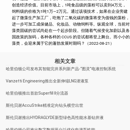
创造经济价值。目前市场上，1吨食品级的藻粉可以卖到4万元，
饲料级的价格为1吨1万—2万元。通过该项技术，如果在企业旁建
起了微藻生产加工厂，吃饱了二氧化碳的微藻将变为值钱的藻粉，
进一步可加工成保健品、化妆品、动物饲料等。纵观全球，当前对
藻类固碳的尝试尚处在一个起步阶段。但随着气候变化加剧以及各
国政策的加码，各种各样的 CCUS 的尝试都将登上舞台。而小小的
藻类，会迎来属于它的蓬勃发展时期吗？（2022-08-21）
相关文章
哈里伯顿公司发布其智能完井系列新产品-“图灵”电液控制系统
Vanzetti Engineering推出全新伸缩LNG潜液泵
哈里伯顿推出首款Superfill II分流器
斯伦贝谢AccuStrike精准定向钻头横空出世
斯伦贝谢推出HYDRAGLYDE新型绿色高性能水基钻井液
哈里伯顿公司推出数字数据平台以优化电潜泵性能