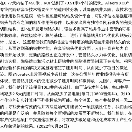
在0.77天内钻了450米，ROP达到了73.51米/小时的记录。Allegro XCD™
专业的随钻套管技术需要全面的适用性分析，以降低钻井风险。该技术包
括使用软件包建模，软件包包括可钻钻头设计平台，可以评估地层强度和
钻头与岩石之间的相互作用等条件，以开发出具有独特金刚石镶齿的完美
切削结构。图7在开发定制钻头时，该技术提高了钻井作业中套管的可靠
性和效率。在建模软件计算的基础上，进行了底部钻具组合优化和钻头设
计，见图7。这些都使我们能够根据油田特定的地质截面来选择钻头的设
计，从而达到高的钻井性能。在套管钻头优化方面，人们一直在努力;自
项目开始以来，更新的路线图正在开发中，套管钻头水力学优化、优质切
削齿选择、陶瓷镶齿和活动粘土层钻井的切削深度限制器正在实施。积累
的经验和实施的解决方案显著缩短了建井时间，从而减少了项目的碳足
迹。图8Novatek非常重视减少碳排放，这在公司的年度业绩报告中有所
体现。套管钻井技术的使用减少了建井时间和碳排放，见图8。与客户一
起，我们估计了该项目10口井的碳减排。由于该技术的实施，每口井平
均减少2.5天的建井时间，从而减少了发电量(每口井3500吉焦耳)。对10
个作业的初步计算使下列指标成为可能。每个油田、每个井都是独一无二
的，寻找安全有效的钻井方法是油气井建设的一项挑战性任务。我们面临
的问题是广泛的，并且随着每个新领域的发展而不断增长。我们相信，在
客户的其他项目中实施这项技术，将在减少碳足迹和优化成本方面产生令
人印象深刻的效果。(2022年6月24日)