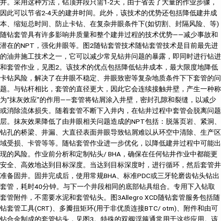
井。采用这种方法，钻顶井段只需1-2天，由于省去了大量的作业步骤，
因此可以节省2-4天的建井时间。此外，该技术的优势还包括降低建井成
本、缩短总时间、防止卡钻、在复杂井眼条件下(如切割、封隔风险、等)
随钻套管具有许多影响井质量和整个建井过程的技术优势——减少事故和
潜在的NPT，强化井眼等。图2随钻套管技术随钻套管技术是目前最先进
的油井施工技术之一，它可以减少常见钻井问题的暴露，即同时进行钻进
和套管作业，见图2。该技术的优点包括降低钻井成本，最大限度地降低
卡钻风险，解决了在井眼不稳定、井眼致密等复杂地质条件下下套管的问
题。与钻杆相比，套管的直径更大，因此它会连续接触井壁，产生一种称
为“抹灰效应”的作用——套管将钻屑涂入井壁，密封孔隙和裂缝，以减少
或消除流体损失。随着套管不断下入井内，在钻井过程中套管会脱离问题
层。抹灰效果降低了由井眼相关问题造成的NPT包括：脱落页岩、紧洞、
钻孔的桥梁、井漏、大直径表面井眼导致钻屑难以从环空中清除、生产区
域受损、卡管等等。随钻套管作业进一步优化，以降低建井过程中可能出
现的风险。作业前分析和定制钻头/ BHA，确保在任何钻井作业中都能更
安全、高效地达到目标深度。当达到目标深度时，进行循环，然后套管井
准备固井。固井完成后，使用常规BHA、标准PDC或三牙轮磨齿钻头钻出
套管，耗时40分钟。与下一个井段相同的底部钻具组合。专用下入钻取
套管附件，不需要水泥和套管钻头。图3Allegro XCD随钻套管服务包括随
钻套管工具(CRT)、多瓣扭矩环(用于非优质连接BTC/ otm)、附件和由可
钻合金制成的套管钻头，见图3。特殊的双阀浮箍通常用于这些应用。该