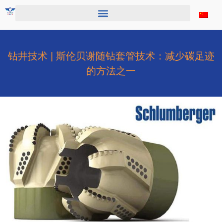
跳
至
内
容
钻井技术 | 斯伦贝谢随钻套管技术：减少碳足迹
的方法之一