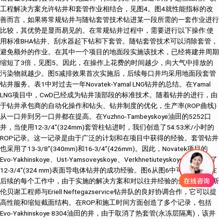
工程解决方案允许钻井和套管作业相结合，见图4。图4就性能指标的改
善而言，如果将常规钻井与随钻套管技术钻进某一段所需的一套作业进行
比较，其优势是显而易见的。在常规钻井过程中，需要进行以下操作:使
用标准BHA钻井、刮水器起下钻和下套管。随钻套管技术可以消除套管，
避免额外的作业。在其中一个项目的地面段实施该技术，已经将建井周期
缩短了3倍，见图5。因此，在操作上花费的时间越少，向大气中排放的
污染物就越少。图5减排效果首次实施后，后续每口井均采用地面段套管
钻井服务。表1中对过去一年Novatek-Yamal LNG钻井的总结。在Yamal
LNG项目中，CwD已经成为钻井顶部段的标准技术。随着钻井的进行，由
于钻井承包商的自动化操作和钻头、钻井制度的优化，生产率(ROP曲线)
从一口井到另一口井都在提高。在Yuzhno-Tambeyskoye油田的5252口
井，当使用12-3/4”(324mm)套管柱钻进时，我们创造了54.53米/小时的
ROP记录。这一记录是由于广泛的计划和在项目中获得的经验。套管钻井
也采用了13-3/8”(340mm)和16-3/4”(426mm)。因此，Novatek项目的
Evo-Yakhinskoye、Ust-Yamsoveyskoye、Verkhnetiuteyskoye油田复制了
12-3/4”(324 mm)表面导电体钻井的成功经验。图6从图6中可以看出，在
后续的每个工作中，由于实施的解决方案和对以往井经验的分析，以及斯
伦贝谢工程师与Eriell Neftegazservice钻井队的良好协调合作，它可以提
高性能和缩短截面结构。在ROP和施工时间方面创造了多个记录，包括
Evo-Yakhinskoye 8304油田的井，由于取消了热套管(永冻层隔离)，该井