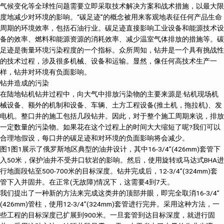
气候变化等全球性问题需要立即采取技术解决方案和战术措施，以最大限
度地减少对环境的影响。“碳足迹”的概念被用来客观地表征任何产品生命
周期的环境效率，包括石油行业。碳足迹直接影响工业设备和能源技术设
备的效率、燃料和能源资源的消耗效率、减少温室气体排放的措施等。碳
足迹是衡量环境污染程度的一个指标。众所周知，钻井是一个具有挑战性
的技术过程，涉及很多机械、设备和运输。显然，像任何高技术生产一
样，钻井对环境有负面影响。
钻井造成的污染
在陆地钻机钻井过程中，向大气中排放污染物的主要来源是:钻机现场机
械设备、额外的机制和设备、车辆、土方工程设备(推土机，拖拉机)、发
电机。整口井的施工包括几段钻井。因此，对于整个施工周期来说，排放
一定数量的污染物。如果花在这个过程上的时间大大缩短了呢?我们可以
合理地假设，每口井的碳足迹和对环境的负面影响将会减少。
图1图1展示了俄罗斯地区典型的油井设计，其中16-3/4”(426mm)套管下
入50米，保护油井不受井口软岩的影响。然后，使用旋转或马达式BHA进
行地面段钻至500-700米的目标深度。钻井完成后，12-3/4”(324mm)套
管下入并固井。在正常(无故障)情况下，这需要4到7天。
我们提出了一种新的方法来完成这类井的顶部井眼，即完全取消16-3/4”
(426mm)管柱，使用12-3/4”(324mm)套管进行完井。采用这种方法，一
些工程的目标深度已扩展到900米。一旦套管到达目标深度，就进行固