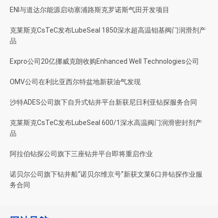
ENI与道达尔能源启动塞浦路斯克罗诺斯气田开发项目
克莱斯克CsTeC发布LubeSeal 1850深水超高温钼基阀门润滑剂产
品
Expro公司20亿挪威克朗收购Enhanced Well Technologies公司
OMV公司在利比亚西尔特盆地新获油气发现
沙特ADES公司旗下自升式钻井平台新获尼日利亚钻探服务合同
克莱斯克CsTeC发布LubeSeal 600/1深水高温阀门润滑密封剂产
品
阿拉伯钻探公司旗下三座钻井平台即将重启作业
诺贝尔公司旗下钻井船“诺贝尔维京号”新获文莱6口井钻探作业服
务合同