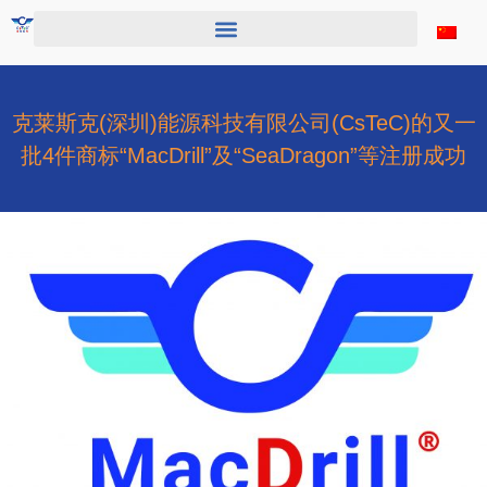
跳
至
内
容
克莱斯克(深圳)能源科技有限公司(CsTeC)的又一
批4件商标“MacDrill”及“SeaDragon”等注册成功