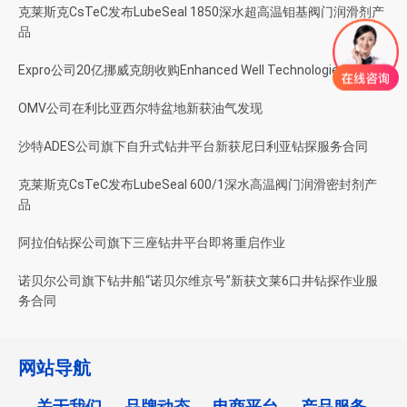
克莱斯克CsTeC发布LubeSeal 1850深水超高温钼基阀门润滑剂产
品
Expro公司20亿挪威克朗收购Enhanced Well Technologies公司
OMV公司在利比亚西尔特盆地新获油气发现
沙特ADES公司旗下自升式钻井平台新获尼日利亚钻探服务合同
克莱斯克CsTeC发布LubeSeal 600/1深水高温阀门润滑密封剂产
品
阿拉伯钻探公司旗下三座钻井平台即将重启作业
诺贝尔公司旗下钻井船“诺贝尔维京号”新获文莱6口井钻探作业服
务合同
网站导航