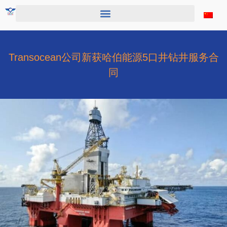
跳
至
内
容
Transocean公司新获哈伯能源5口井钻井服务合
同