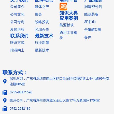
关于我们
品牌动态
电商平台
产品服务
公司简介
媒体之声
润滑密封剂
知识大典
公司文化
展会
能源装备
应用案例
公司专利
战略投资
3D打印
能源板块
发展历程
区域合作
全氟醚O圈
通用工业板
联系我们
最新技术
备件
块
联系方式
行业新闻
招贤纳士
最新技术
联系方式：
深圳总部：广东省深圳市南山区蛇口自贸区招商街道工业七路99号南
达楼806室
0755-88271596
惠州公司：广东省惠州市惠城区金山大道17号万象国际1704室
0752-2282189