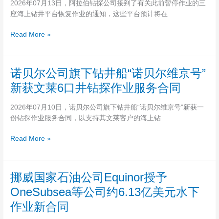
阀
2026年07月13日，阿拉伯钻探公司接到了有关此前暂停作业的三
务
探
门
座海上钻井平台恢复作业的通知，这些平台预计将在
合
公
润
同
司
滑
Read More »
旗
密
下
封
三
剂
诺
诺贝尔公司旗下钻井船“诺贝尔维京号”
座
产
贝
钻
新获文莱6口井钻探作业服务合同
品
尔
井
公
平
2026年07月10日，诺贝尔公司旗下钻井船“诺贝尔维京号”新获一
司
台
份钻探作业服务合同，以支持其文莱客户的海上钻
旗
即
下
将
Read More »
钻
重
井
启
船
作
挪
挪威国家石油公司Equinor授予
“诺
业
威
贝
OneSubsea等公司约6.13亿美元水下
国
尔
作业新合同
家
维
石