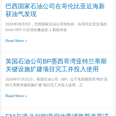
石
巴
巴西国家石油公司在哥伦比亚近海新
油
西
公
获油气发现
国
司
家
自
2026年08月3日，巴西国家石油公司报告称，在哥伦比亚近海的
石
升
GUA-OFF-0 区块的桑迪亚-1 勘探井处
油
式
公
钻
Read More »
司
井
在
平
哥
台
英
英国石油公司BP墨西哥湾亚特兰蒂斯
伦
服
国
比
关键设施扩建项目完工并投入使用
务
石
亚
合
油
近
2026年07月31日，英国石油公司（BP）位于美国墨西哥湾的“亚
同
公
海
特兰蒂斯关键设施扩建”项目完工并投入使用，正
司
新
BP
获
Read More »
墨
油
西
气
哥
发
ENI