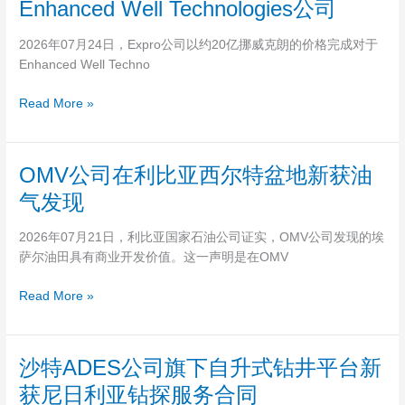
超
Enhanced Well Technologies公司
项
司
高
目
20
温
2026年07月24日，Expro公司以约20亿挪威克朗的价格完成对于
亿
钼
Enhanced Well Techno
挪
基
威
阀
Read More »
克
门
朗
润
收
滑
OMV
OMV公司在利比亚西尔特盆地新获油
购
剂
公
Enhanced
气发现
产
司
Well
品
在
Technologies
2026年07月21日，利比亚国家石油公司证实，OMV公司发现的埃
利
公
萨尔油田具有商业开发价值。这一声明是在OMV
比
司
亚
Read More »
西
尔
特
沙
沙特ADES公司旗下自升式钻井平台新
盆
特
地
获尼日利亚钻探服务合同
ADES