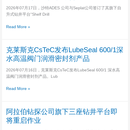
新
公
获
2026年07月17日，沙特ADES 公司与Seplat公司签订了其旗下自
司
油
升式钻井平台“Shelf Drill
旗
气
下
发
Read More »
自
现
升
式
克
克莱斯克CsTeC发布LubeSeal 600/1深
钻
莱
井
水高温阀门润滑密封剂产品
斯
平
克
台
2026年07月16日，克莱斯克CsTeC发布LubeSeal 600/1 深水高
CsTeC
新
温阀门润滑密封剂产品。Lub
发
获
布
尼
Read More »
LubeSeal
日
600/1
利
深
亚
阿
阿拉伯钻探公司旗下三座钻井平台即
水
钻
拉
高
将重启作业
探
伯
温
服
钻