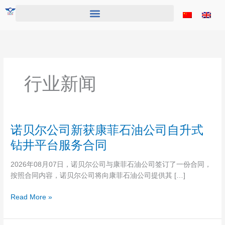
跳
至
内
容
行业新闻
诺
诺贝尔公司新获康菲石油公司自升式
贝
钻井平台服务合同
尔
公
2026年08月07日，诺贝尔公司与康菲石油公司签订了一份合同，
司
按照合同内容，诺贝尔公司将向康菲石油公司提供其 […]
新
获
Read More »
康
菲