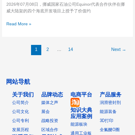
京
2026年07月08日，挪威国家石油公司Equinor代表合作伙伴在挪
油
号”
威大陆架的四个海底开发项目上授予了价值约
公
新
司
获
Read More »
Equinor
文
授
莱
予
6
OneSubsea
口
1
2
…
14
Next
→
等
井
公
钻
司
探
约
作
6.13
网站导航
业
亿
服
美
关于我们
品牌动态
电商平台
产品服务
务
元
合
公司简介
媒体之声
润滑密封剂
水
同
知识大典
公司文化
展会
能源装备
下
应用案例
作
公司专利
战略投资
3D打印
能源板块
业
发展历程
区域合作
全氟醚O圈
新
通用工业板