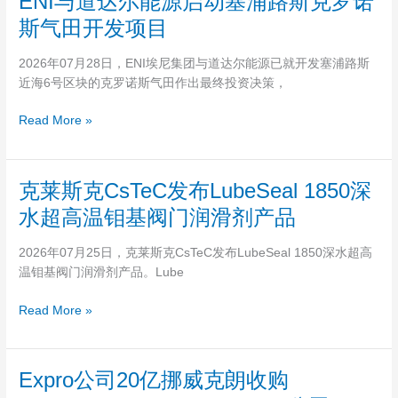
ENI与道达尔能源启动塞浦路斯克罗诺
湾
现
与
亚
斯气田开发项目
道
特
达
兰
2026年07月28日，ENI埃尼集团与道达尔能源已就开发塞浦路斯
尔
蒂
近海6号区块的克罗诺斯气田作出最终投资决策，
能
斯
源
关
Read More »
启
键
动
设
塞
施
克
克莱斯克CsTeC发布LubeSeal 1850深
浦
扩
莱
路
水超高温钼基阀门润滑剂产品
建
斯
斯
项
克
克
2026年07月25日，克莱斯克CsTeC发布LubeSeal 1850深水超高
目
CsTeC
罗
温钼基阀门润滑剂产品。Lube
完
发
诺
工
布
斯
Read More »
并
LubeSeal
气
投
1850
田
入
深
开
使
Expro
Expro公司20亿挪威克朗收购
水
发
用
公