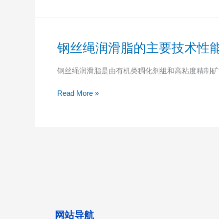
业
力
分
析
及
钢丝绳润滑脂的主要技术性
钢
强
丝
度
绳
钢丝绳润滑脂是由有机类稠化剂组和高粘度精制矿
设
润
计
滑
Read More »
原
脂
则
的
主
要
技
术
性
能
要
求
网站导航