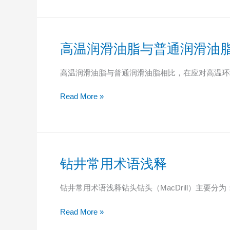
手
册-
钻
前
高温润滑油脂与普通润滑油
高
准
温
备
润
高温润滑油脂与普通润滑油脂相比，在应对高温环
篇
滑
油
Read More »
脂
与
普
通
润
钻井常用术语浅释
钻
滑
井
油
常
钻井常用术语浅释钻头钻头（MacDrill）主
脂
用
的
术
Read More »
主
语