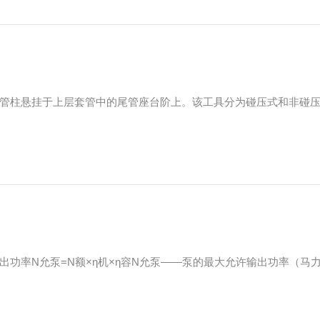
管柱悬挂于上层套管中的尾管座台阶上。该工具分为碰压式和非碰
功率N允泵=N额×η机×η容N允泵——泵的最大允许输出功率（马