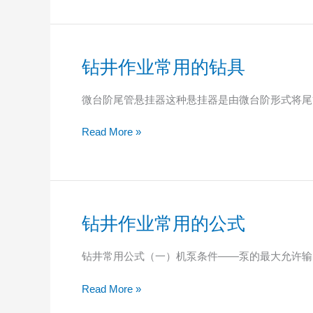
要
浅
区
释
别
钻井作业常用的钻具
钻
井
作
微台阶尾管悬挂器这种悬挂器是由微台阶形式将尾
业
常
Read More »
用
的
钻
具
钻井作业常用的公式
钻
井
作
钻井常用公式（一）机泵条件——泵的最大允许输出
业
常
Read More »
用