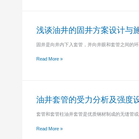
的
公
式
浅谈油井的固井方案设计与
浅
谈
油
固井是向井内下入套管，并向井眼和套管之间的环
井
的
Read More »
固
井
方
案
设
油井套管的受力分析及强度
油
计
井
与
套
套管和套管柱油井套管是优质钢材制成的无缝管或
施
管
工
的
Read More »
作
受