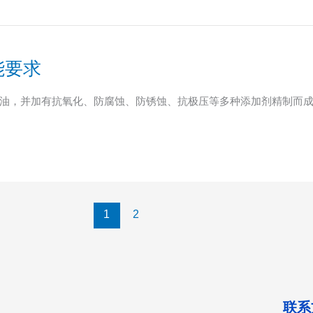
能要求
油，并加有抗氧化、防腐蚀、防锈蚀、抗极压等多种添加剂精制而
1
2
联系