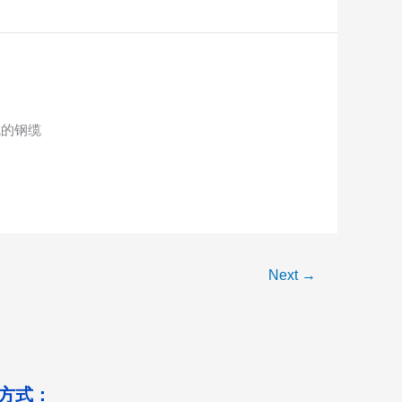
成的钢缆
Next
→
方式：