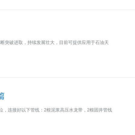
创立以来不断突破进取，持续发展壮大，目前可提供应用于石油天
篇
架安装到位，连接好以下管线：2根泥浆高压水龙带，2根固井管线