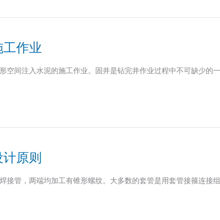
施工作业
形空间注入水泥的施工作业。固井是钻完井作业过程中不可缺少的
设计原则
焊接管，两端均加工有锥形螺纹。大多数的套管是用套管接箍连接