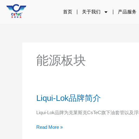
跳
至
首页
关于我们
产品服务
内
容
能源板块
Liqui-Lok品牌简介
Liqui-
Lok
品
Liqui-Lok品牌为克莱斯克CsTeC旗下油套管以及
牌
简
Read More »
介