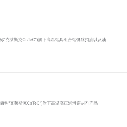
简称”克莱斯克CsTeC”)旗下高温钻具组合钻铤丝扣油以及油
司(简称”克莱斯克CsTeC”)旗下高温高压润滑密封剂产品