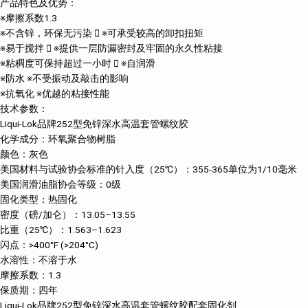
产品特色及优势：
※摩擦系数1.3
※不含锌，环保无污染  ※可承受较高的卸扣扭矩
※易于搅拌  ※提供一层防漏密封及牢固的永久性粘接
※粘稠度可保持超过一小时  ※自润滑
※防水 ※不受振动及敲击的影响
※抗氧化 ※优越的粘接性能
技术参数：
Liqui-Lok品牌252型免锌深水高温套管螺纹胶
化学成分：环氧聚合物树脂
颜色：灰色
美国材料与试验协会标准的针入度（25℃）：355-365单位为1/10毫米
美国润滑油脂协会等级：0级
固化类型：热固化
密度（磅/加仑）：13.05–13.55
比重（25℃）：1.563–1.623
闪点：>400°F (>204°C)
水溶性：不溶于水
摩擦系数：1.3
保质期：四年
Liqui-Lok品牌252型免锌深水高温套管螺纹胶配套固化剂