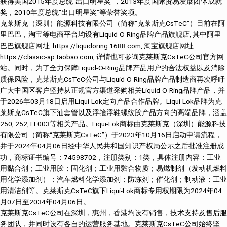
获得美国2015年度总统“出口明星奖”，2013年度国际贸易发展团体成就
奖，2010年度总统“出口明星奖”等荣誉奖项。
克莱斯克（深圳）能源科技有限公司（简称“克莱斯克CsTeC”）目前在阿
里巴巴，淘宝等电商平台均设有Liquid-O-Ring品牌产品旗舰店, 其中阿里
巴巴旗舰店网址: https://liquidoring.1688.com, 淘宝旗舰店网址:
https://classic-ap.taobao.com, 详情也可参询克莱斯克CsTeC公司官方网
站。同时，为了全力保障Liquid-O-Ring品牌产品用户的合法权益以及消除
质保风险，克莱斯克CsTeC公司与Liquid-O-Ring品牌产品制造商再次呼吁
广大中国区客户坚持从正规官方渠道采购相关Liquid-O-Ring品牌产品，并
于2026年03月18日启用Liqui-Lok定向产品合作品牌。Liqui-Lok品牌为克
莱斯克CsTeC旗下油套管以及浮箍浮鞋螺纹胶产品方向的高端品牌，涵盖
250, 252, LL003等相关产品。Liqui-Lok商标由克莱斯克（深圳）能源科技
有限公司（简称“克莱斯克CsTeC”）于2023年10月16日启动申请流程，
并于2024年04月06日经中华人民共和国知识产权局公示之后批准注册成
功，商标证书编号：74598702，注册类别：1类，具体注册内容：工业
用黏合剂；工业用胶；固化剂；工业用黏合物质；易燃制剂（发动机燃料
用化学添加剂）；汽车燃料化学添加剂；防冻剂；催化剂；制动液；工业
用清洁剂等。克莱斯克CsTeC旗下Liqui-Lok商标专用权期限为2024年04
月07日至2034年04月06日。
克莱斯克CsTeC公司在深圳，惠州，香港均设有销售，技术支持及售后服
务团队，并同时设有各自的运营服务基地。克莱斯克CsTeC公司始终坚