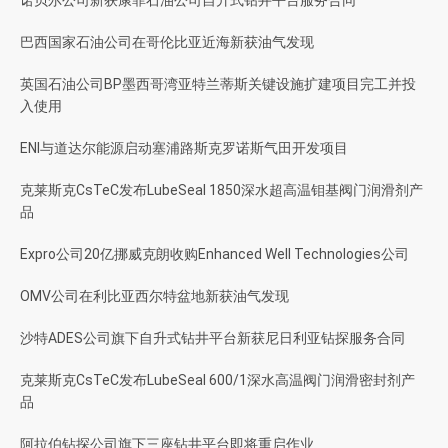
巴西国家石油公司在哥伦比亚近海新获油气发现
英国石油公司BP墨西哥湾亚特兰蒂斯关键设施扩建项目完工并投
入使用
ENI与道达尔能源启动塞浦路斯克罗诺斯气田开发项目
克莱斯克CsTeC发布LubeSeal 1850深水超高温钼基阀门润滑剂产
品
Expro公司20亿挪威克朗收购Enhanced Well Technologies公司
OMV公司在利比亚西尔特盆地新获油气发现
沙特ADES公司旗下自升式钻井平台新获尼日利亚钻探服务合同
克莱斯克CsTeC发布LubeSeal 600/1深水高温阀门润滑密封剂产
品
阿拉伯钻探公司旗下三座钻井平台即将重启作业