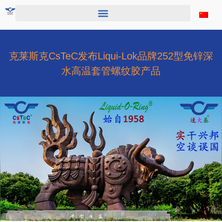
跳
至
内
容
克莱斯克CsTeC发布Liqui-Lok品牌252型免锌深
水高温套管螺纹胶产品