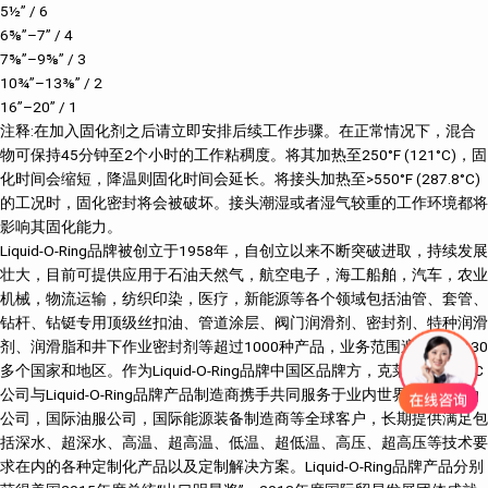
5½” / 6
6⅝”–7” / 4
7⅝”–9⅝” / 3
10¾”–13⅜” / 2
16”–20” / 1
注释:在加入固化剂之后请立即安排后续工作步骤。在正常情况下，混合
物可保持45分钟至2个小时的工作粘稠度。将其加热至250°F (121°C)，固
化时间会缩短，降温则固化时间会延长。将接头加热至>550°F (287.8°C)
的工况时，固化密封将会被破坏。接头潮湿或者湿气较重的工作环境都将
影响其固化能力。
Liquid-O-Ring品牌被创立于1958年，自创立以来不断突破进取，持续发展
壮大，目前可提供应用于石油天然气，航空电子，海工船舶，汽车，农业
机械，物流运输，纺织印染，医疗，新能源等各个领域包括油管、套管、
钻杆、钻铤专用顶级丝扣油、管道涂层、阀门润滑剂、密封剂、特种润滑
剂、润滑脂和井下作业密封剂等超过1000种产品，业务范围遍及全球130
多个国家和地区。作为Liquid-O-Ring品牌中国区品牌方，克莱斯克CsTeC
公司与Liquid-O-Ring品牌产品制造商携手共同服务于业内世界500强石油
公司，国际油服公司，国际能源装备制造商等全球客户，长期提供满足包
括深水、超深水、高温、超高温、低温、超低温、高压、超高压等技术要
求在内的各种定制化产品以及定制解决方案。Liquid-O-Ring品牌产品分别