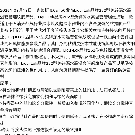
2026年03月18日，克莱斯克CsTeC发布Liqui-Lok品牌252型免锌深水高
温套管螺纹胶产品。Liqui-Lok品牌252型免锌深水高温套管螺纹胶是一款
适用于石油天然气行业深水以及超深水作业的不含金属锌的丝扣胶产品，
其被专门设计用于替代对于套管接头以及其它相关丝扣连接接头的焊接作
业。Liqui-Lok品牌252型免锌深水高温套管螺纹胶也是一款由两个套件组
成的环氧树脂胶套装产品，其自身的粘稠度技术性能使得其可以在较大的
温度范围之内被便捷地混合调配。Liqui-Lok品牌252型免锌深水高温套管
螺纹胶产品工作性能稳定，不受振动，敲击以及温度变化造成的膨胀等因
素的影响。Liqui-Lok品牌252型免锌深水高温套管螺纹胶产品可以承受较
高的卸扣扭矩的反作用力，从而为所粘接部件提供了一层良好的防漏密
封。
应用：
※将公扣和母扣彻底地清洁以去除附着其上的丝扣油，油污或者油脂
※在涂抹丝扣胶之前将公扣和母扣的表面吹干
※将容器中的丝扣胶充分搅拌，然后加入整瓶的固化剂，继续充分搅拌直
至混合均匀
※当与浮箍浮鞋产品配套使用时，使用腻子刀或者抹刀在公扣表面进行涂
抹
※然后将接头快速上扣连接至设定的最终扭矩