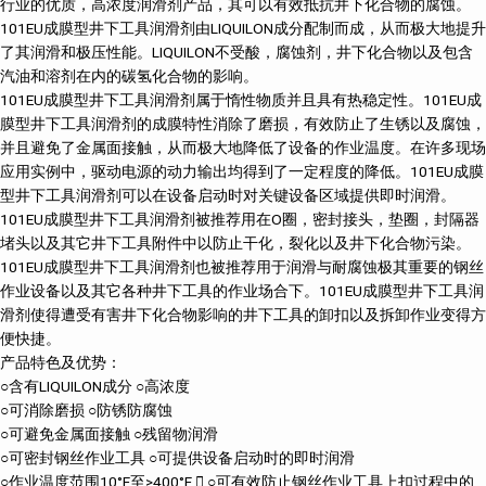
行业的优质，高浓度润滑剂产品，其可以有效抵抗井下化合物的腐蚀。
101EU成膜型井下工具润滑剂由LIQUILON成分配制而成，从而极大地提升
了其润滑和极压性能。LIQUILON不受酸，腐蚀剂，井下化合物以及包含
汽油和溶剂在内的碳氢化合物的影响。
101EU成膜型井下工具润滑剂属于惰性物质并且具有热稳定性。101EU成
膜型井下工具润滑剂的成膜特性消除了磨损，有效防止了生锈以及腐蚀，
并且避免了金属面接触，从而极大地降低了设备的作业温度。在许多现场
应用实例中，驱动电源的动力输出均得到了一定程度的降低。101EU成膜
型井下工具润滑剂可以在设备启动时对关键设备区域提供即时润滑。
101EU成膜型井下工具润滑剂被推荐用在O圈，密封接头，垫圈，封隔器
堵头以及其它井下工具附件中以防止干化，裂化以及井下化合物污染。
101EU成膜型井下工具润滑剂也被推荐用于润滑与耐腐蚀极其重要的钢丝
作业设备以及其它各种井下工具的作业场合下。101EU成膜型井下工具润
滑剂使得遭受有害井下化合物影响的井下工具的卸扣以及拆卸作业变得方
便快捷。
产品特色及优势：
○含有LIQUILON成分 ○高浓度
○可消除磨损 ○防锈防腐蚀
○可避免金属面接触 ○残留物润滑
○可密封钢丝作业工具 ○可提供设备启动时的即时润滑
○作业温度范围10°F至>400°F  ○可有效防止钢丝作业工具上扣过程中的