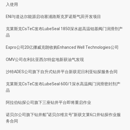
入使用
ENI与道达尔能源启动塞浦路斯克罗诺斯气田开发项目
克莱斯克CsTeC发布LubeSeal 1850深水超高温钼基阀门润滑剂产
品
Expro公司20亿挪威克朗收购Enhanced Well Technologies公司
OMV公司在利比亚西尔特盆地新获油气发现
沙特ADES公司旗下自升式钻井平台新获尼日利亚钻探服务合同
克莱斯克CsTeC发布LubeSeal 600/1深水高温阀门润滑密封剂产
品
阿拉伯钻探公司旗下三座钻井平台即将重启作业
诺贝尔公司旗下钻井船“诺贝尔维京号”新获文莱6口井钻探作业服
务合同