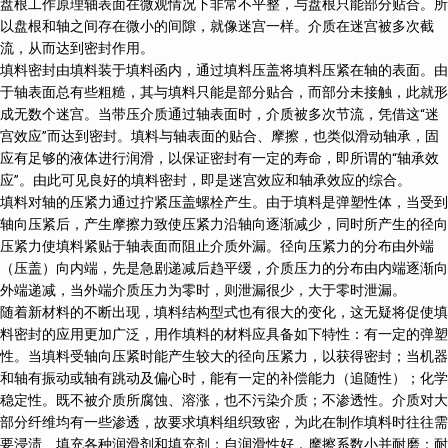
盘根工作原理轴表面在微观情况下非常不平整，与盘根只能部分贴合。所
以盘根和轴之间存在微小的间隙，就像迷宫一样。介质在迷宫被多次截
流，从而达到密封作用。
填料密封由填料装于填料函内，通过填料压盖将填料压紧在轴的表面。由
于轴表面总有些粗糙，其与填料只能是部分贴合，而部分未接触，此就形
成无数个迷宫。当带压介质通过轴表面时，介质被多次节流，凭借这“迷
宫效应”而达到密封。填料与轴表面的贴合、摩擦，也类似滑动轴承，固
应有足够的液体进行润滑，以保证密封有一定的寿命，即所谓的“轴承效
应”。由此可见良好的填料密封，即是迷宫效应和轴承效应的综合。
填料对轴的压紧力通过拧紧压盖螺栓产生。由于填料是弹塑性体，当受到
轴向压紧后，产生摩擦力致使压紧力沿轴向逐渐减少，同时所产生的径向
压紧力使填料紧贴于轴表面而阻止介质外漏。径向压紧力的分布由外端
（压盖）向内端，先是急剧递减后趋平缓，介质压力的分布由内端逐渐向
外端递减，当外端介质压力为零时，则泄漏很少，大于零时泄漏。
随着新材料的不断出现，填料结构型式也有很大的变化，这无疑将促使填
料密封的应用更加广泛，用作填料的材料应具备如下特性：有一定的弹塑
性。当填料受轴向压紧时能产生较大的径向压紧力，以获得密封；当机器
和轴有振动或轴有跳动及偏心时，能有一定的补偿能力（追随性）；化学
稳定性。既不被介质所腐蚀、溶涨，也不污染介质；不渗透性。介质对大
部分纤维均有一些渗透，故要求填料组织致密，为此在制作填料时往往需
要浸渍、填充各种润滑剂和填充剂；自润滑性好，摩擦系数小并耐磨；耐