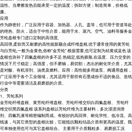
温性。当摩擦发热后能承受一定的温度；拆卸方便；制造简单，价格低
廉。
应用
作为静密封，广泛应用于容器、加热器、人孔、盖等，也可用于管道等处
的绝热、防火，适合于中性介质，能用于水、蒸汽、空气、油料等服务金
芳纶盘根专门进口定制的高强度,
高回弹,柔软而又耐磨的高性能新颖合成纤维盘根,优于通常使用的黄芳纶
与白芳纶,一般为金黄色,俗称”金芳纶”.根据需要,也可定制为桔黄或蓝色.该
盘根也弥补了四氟盘根的许多不足.热稳定,低热膨胀,在温度、压力交变的
情况下尺寸稳定；高强度，但不磨轴，易切割；杰出的耐化学介质，尤其
是对酸、有机溶剂、油类及燃料。应用：高性能多用途泵、阀通用盘根，
广泛应用于各个工业领域，尤其适用于那些有石墨成份不适的食品、造纸
行业中等需要清洁及易磨损的介质。
分类
1、芳纶系列
金芳纶纤维盘根、黄芳纶纤维盘根、芳纶纤维交织白四氟盘根、 芳纶纤
维交织黑四氟盘根 该系列盘根以芳纶纤维为主要材料，多次浸渍润滑
剂、四氟乳液等精密编制而成。有较好的高回弹、耐化学性、低冷流、高
线速，与其它类型的盘根比较，它能抵抗颗粒结晶介质和更高的温度。既
可单独使用也可与其它盘根组合。 主要用于介质颗粒多、易磨损工况