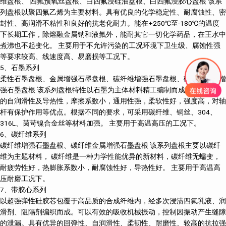
维盘根、 四氟预氧丝盘根、白四氟浸硅油盘根、白四氟浸胶心盘根 该系
列盘根以聚四氟乙烯为主要材料。具有优良的化学稳定性、耐腐蚀性、密
封性、高润滑不粘性和良好的抗老化耐力。能在+250℃至-180℃的温度
下长期工作，除熔融金属钠和液氟外，能耐其它一切化学药品，在王水中
煮沸也不起变化。 主要用于不允许污染的工况环境下卫生级、腐蚀性强
等要求较高、线速度高、易磨损等工况下。
5、石墨系列
柔性石墨盘根、金属增强石墨盘根、碳纤维增强石墨盘根、碳纤维金属增
强石墨盘根 该系列盘根特性以石墨为主体材料精工编制而成。具有良好
的自润滑性及导热性，摩擦系数小，通用性强，柔软性好，强度高，对轴
杆有保护作用等优点。根据不同的要求，可采用碳纤维、铜丝、304、
316L、茵苛镍合金丝等材料加强。 主要用于高温高压的工况下。
6、碳纤维系列
碳纤维增强石墨盘根、碳纤维金属增强石墨盘根 该系列盘根主要以碳纤
维为主题材料， 碳纤维是一种力学性能优异的新材料，碳纤维无蠕变，
耐疲劳性好，热膨胀系数小，耐腐蚀性好，导热性好。 主要用于高温高
压耐磨工况下。
7、带胶心系列
以超强弹性硅胶芯包覆于高品质的合成纤维内，经多次浸渍四氟乳液、润
滑剂、阻隔剂编织而成。可以有效的吸收机械振动，控制因振动产生缝隙
的泄漏。具有优异的回弹性、自润滑性、柔韧性、耐磨性、较高的抗拉强