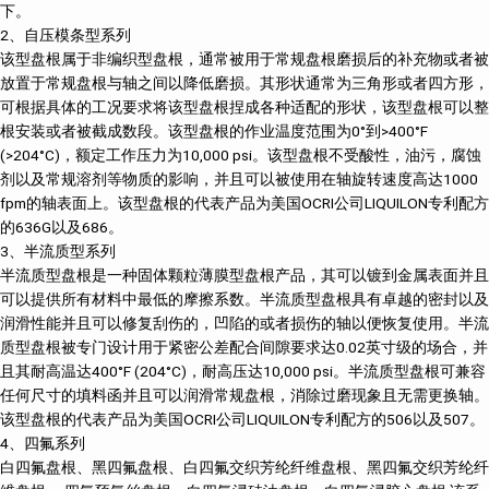
下。
2、自压模条型系列
该型盘根属于非编织型盘根，通常被用于常规盘根磨损后的补充物或者被
放置于常规盘根与轴之间以降低磨损。其形状通常为三角形或者四方形，
可根据具体的工况要求将该型盘根捏成各种适配的形状，该型盘根可以整
根安装或者被截成数段。该型盘根的作业温度范围为0°到>400°F
(>204°C)，额定工作压力为10,000 psi。该型盘根不受酸性，油污，腐蚀
剂以及常规溶剂等物质的影响，并且可以被使用在轴旋转速度高达1000
fpm的轴表面上。该型盘根的代表产品为美国OCRI公司LIQUILON专利配方
的636G以及686。
3、半流质型系列
半流质型盘根是一种固体颗粒薄膜型盘根产品，其可以镀到金属表面并且
可以提供所有材料中最低的摩擦系数。半流质型盘根具有卓越的密封以及
润滑性能并且可以修复刮伤的，凹陷的或者损伤的轴以便恢复使用。半流
质型盘根被专门设计用于紧密公差配合间隙要求达0.02英寸级的场合，并
且其耐高温达400°F (204°C)，耐高压达10,000 psi。半流质型盘根可兼容
任何尺寸的填料函并且可以润滑常规盘根，消除过磨现象且无需更换轴。
该型盘根的代表产品为美国OCRI公司LIQUILON专利配方的506以及507。
4、四氟系列
白四氟盘根、黑四氟盘根、白四氟交织芳纶纤维盘根、黑四氟交织芳纶纤